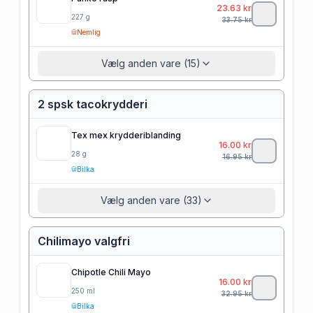
23.63
kr
227
g
33.75
kr
Nemlig
Vælg anden vare (15)
2 spsk tacokrydderi
Tex mex krydderiblanding
16.00
kr
28
g
16.95
kr
Bilka
Vælg anden vare (33)
Chilimayo valgfri
Chipotle Chili Mayo
16.00
kr
250
ml
32.95
kr
Bilka