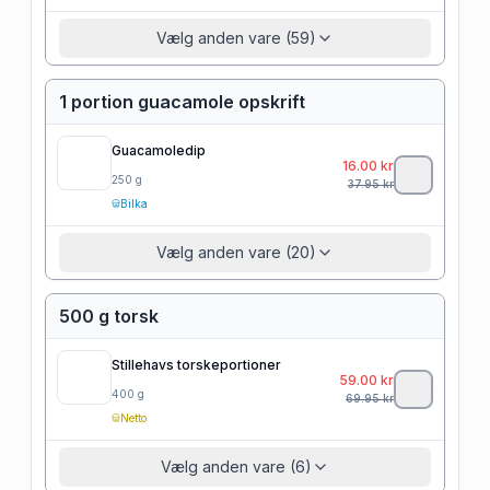
Vælg anden vare (59)
1 portion guacamole opskrift
Guacamoledip
16.00
kr
250
g
37.95
kr
Bilka
Vælg anden vare (20)
500 g torsk
Stillehavs torskeportioner
59.00
kr
400
g
69.95
kr
Netto
Vælg anden vare (6)