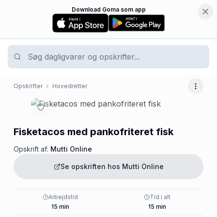
Download Goma som app
Opskrifter
Hovedretter
Flere 
Fisketacos med pankofriteret fisk
Opskrift af:
Mutti Online
Se opskriften hos
Mutti Online
Arbejdstid
Tid i alt
15
min
15
min