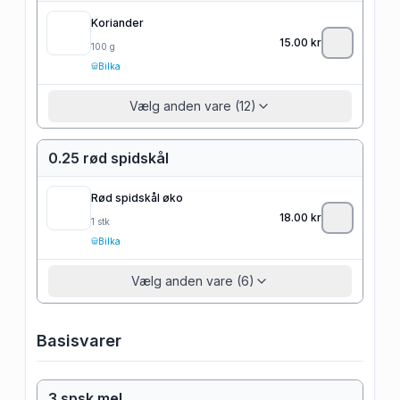
Koriander
15.00
kr
100
g
Bilka
Vælg anden vare (12)
0.25 rød spidskål
Rød spidskål øko
18.00
kr
1
stk
Bilka
Vælg anden vare (6)
Basisvarer
3 spsk mel