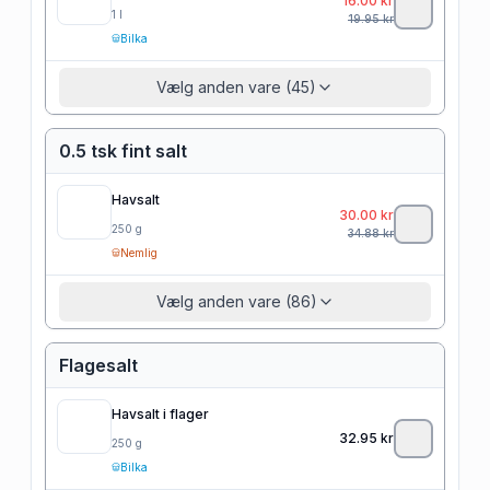
16.00
kr
1
l
19.95
kr
Bilka
Vælg anden vare (45)
0.5 tsk fint salt
Havsalt
30.00
kr
250
g
34.88
kr
Nemlig
Vælg anden vare (86)
Flagesalt
Havsalt i flager
32.95
kr
250
g
Bilka