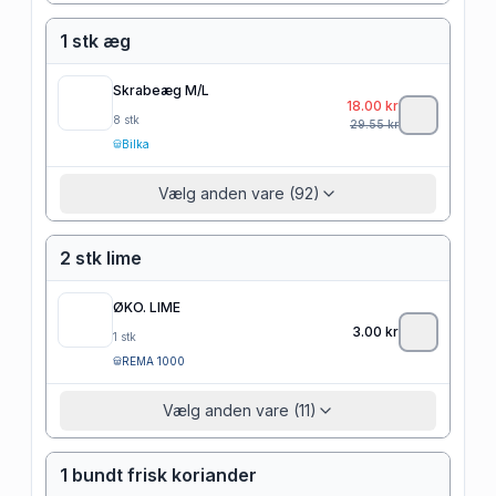
1 stk æg
Skrabeæg M/L
18.00
kr
8
stk
29.55
kr
Bilka
Vælg anden vare (92)
2 stk lime
ØKO. LIME
3.00
kr
1
stk
REMA 1000
Vælg anden vare (11)
1 bundt frisk koriander