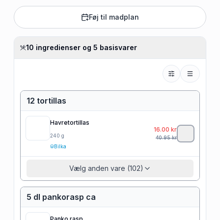
Føj til madplan
10 ingredienser og 5 basisvarer
12 tortillas
Havretortillas
16.00
kr
240
g
40.95
kr
Bilka
Vælg anden vare (102)
5 dl pankorasp ca
Panko rasp