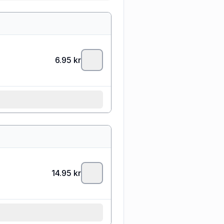
6.95
kr
14.95
kr