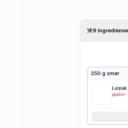
9 ingrediense
250 g smør
Lurpak 
MENY