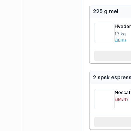
225 g mel
Hvedem
1.7
kg
Bilka
2 spsk espres
Nescaf
MENY