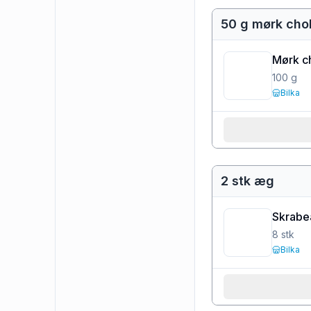
50 g mørk cho
Mørk c
100
g
Bilka
2 stk æg
Skrabe
8
stk
Bilka