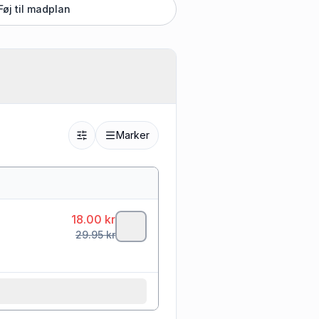
Føj til madplan
Marker
18.00
kr
29.95
kr