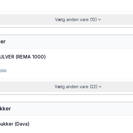
Vælg anden vare (12)
ver
ULVER
(
REMA 1000
)
000
Vælg anden vare (22)
ukker
sukker
(
Dava
)