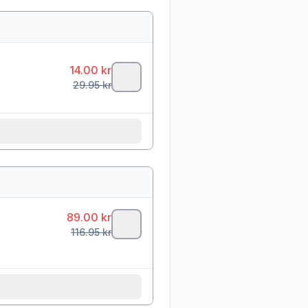
14.00
kr
29.95
kr
89.00
kr
116.95
kr