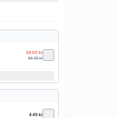
34.00
kr
68.95
kr
4.49
kr