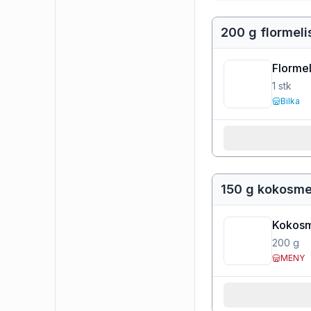
200 g flormeli
Flormel
1
stk
Bilka
150 g kokosme
Kokos
200
g
MENY