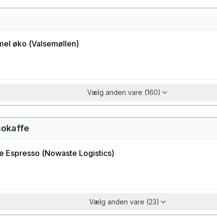
el øko
(
Valsemøllen
)
Vælg anden vare (160)
sokaffe
e Espresso
(
Nowaste Logistics
)
Vælg anden vare (23)