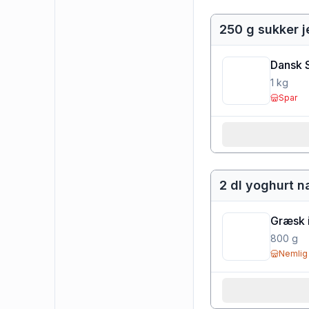
250 g sukker j
Dansk 
1
kg
Spar
2 dl yoghurt n
Græsk i
800
g
Nemlig