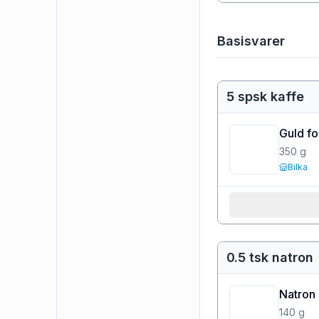
Basisvarer
5 spsk kaffe
Guld fo
350
g
Bilka
0.5 tsk natron
Natron
140
g