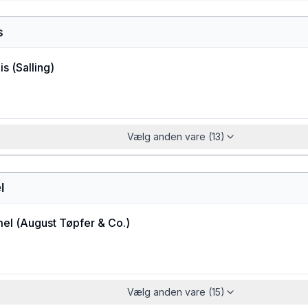
s
is
(
Salling
)
Vælg anden vare (13)
l
mel
(
August Tøpfer & Co.
)
Vælg anden vare (15)