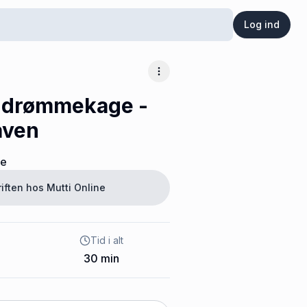
Log ind
Flere muligheder
-drømmekage -
aven
ne
riften hos
Mutti Online
Tid i alt
30
min