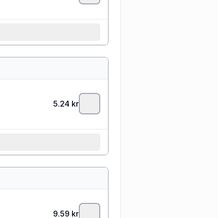
5.24
kr
9.59
kr