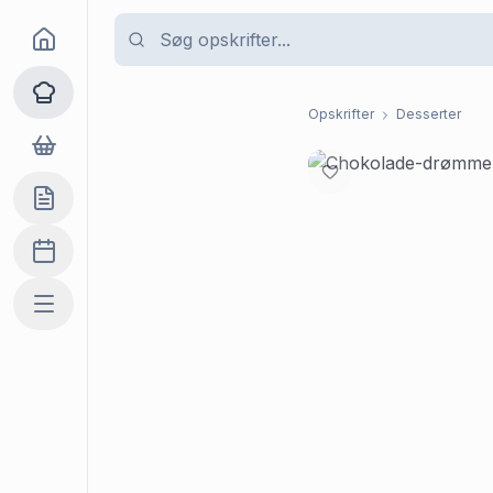
Goma
Opskrifter
Opskrifter
Desserter
Dagligvarer
Indkøbslisten
Madplan
Mere