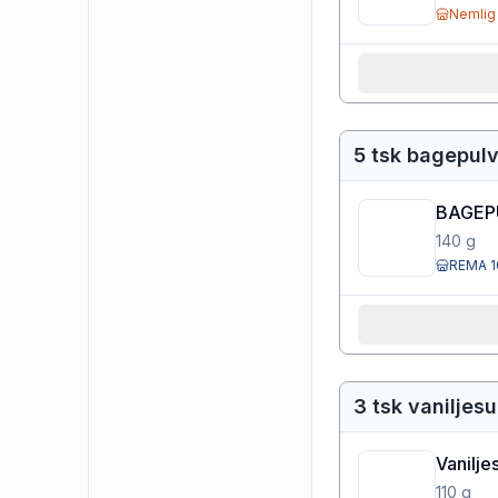
Nemlig
5 tsk bagepul
BAGEP
140
g
REMA 1
3 tsk vaniljes
Vanilje
110
g