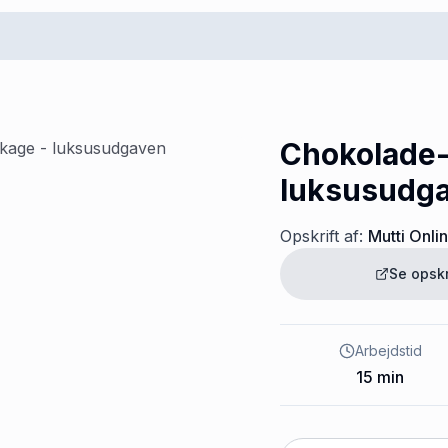
Chokolade
luksusudg
Opskrift af:
Mutti Onli
Se opsk
Arbejdstid
15
min