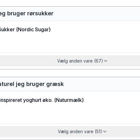
eg bruger rørsukker
Sukker
(
Nordic Sugar
)
Vælg anden vare (67)
aturel jeg bruger græsk
nspireret yoghurt øko.
(
Naturmælk
)
Vælg anden vare (51)