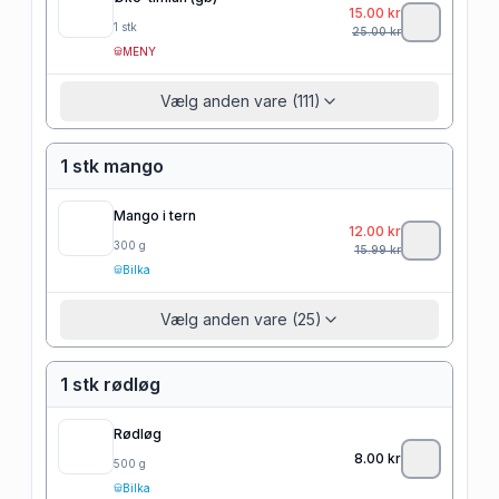
15.00
kr
1
stk
25.00
kr
MENY
Vælg anden vare (111)
1 stk mango
Mango i tern
12.00
kr
300
g
15.99
kr
Bilka
Vælg anden vare (25)
1 stk rødløg
Rødløg
8.00
kr
500
g
Bilka