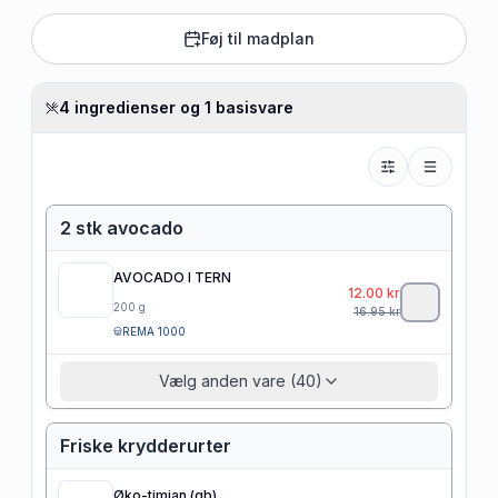
Føj til madplan
4 ingredienser og 1 basisvare
2 stk avocado
AVOCADO I TERN
12.00
kr
200
g
16.95
kr
REMA 1000
Vælg anden vare (40)
Friske krydderurter
Øko-timian (gb)