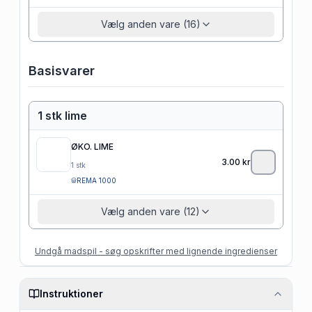
Vælg anden vare (16)
Basisvarer
1 stk lime
ØKO. LIME
3.00
kr
1
stk
REMA 1000
Vælg anden vare (12)
Undgå madspil - søg opskrifter med lignende ingredienser
Instruktioner