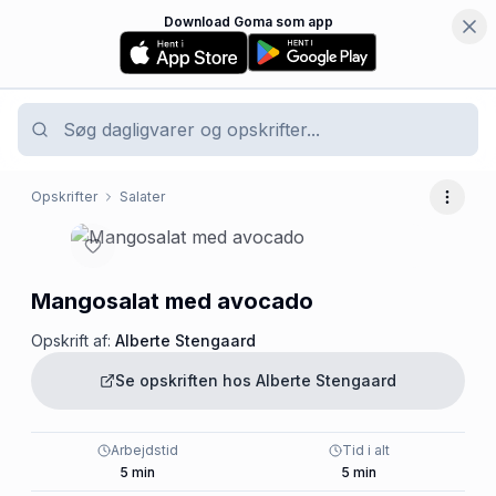
Download Goma som app
Opskrifter
Salater
Flere 
Mangosalat med avocado
Opskrift af:
Alberte Stengaard
Se opskriften hos
Alberte Stengaard
Arbejdstid
Tid i alt
5
min
5
min