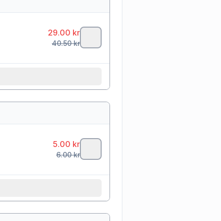
29.00
kr
40.50
kr
5.00
kr
6.00
kr