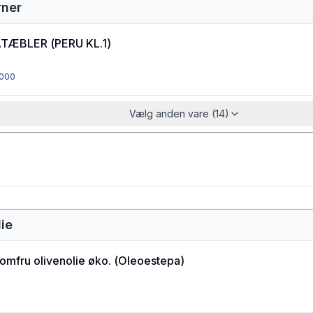
rner
ATÆBLER
(
PERU KL.1
)
000
Vælg anden vare (14)
lie
jomfru olivenolie øko.
(
Oleoestepa
)