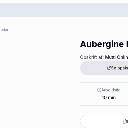
erier
Aubergine
Opskrift af:
Mutti Onli
Se opsk
Arbejdstid
10
min