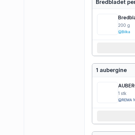
Bredbladet per
Bredbla
200
g
Bilka
1 aubergine
AUBER
1
stk
REMA 1