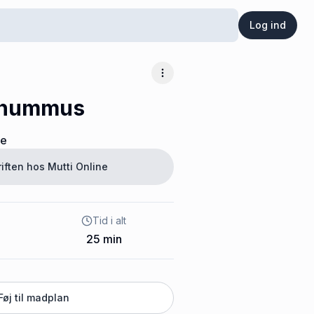
Log ind
Flere muligheder
 hummus
ne
riften hos
Mutti Online
Tid i alt
25
min
Føj til madplan