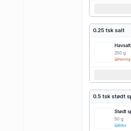
0.25 tsk salt
Havsalt
250
g
Nemlig
0.5 tsk stødt
Stødt 
50
g
Bilka