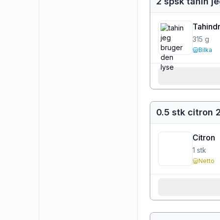
2 spsk tahin j
Tahindr
315
g
Bilka
0.5 stk citron 
Citron
1
stk
Netto