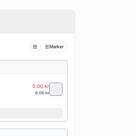
Marker
5.00
kr
6.95
kr