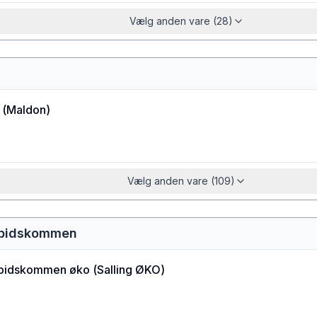
Vælg anden vare (28)
(
Maldon
)
Vælg anden vare (109)
 spidskommen
spidskommen øko
(
Salling ØKO
)