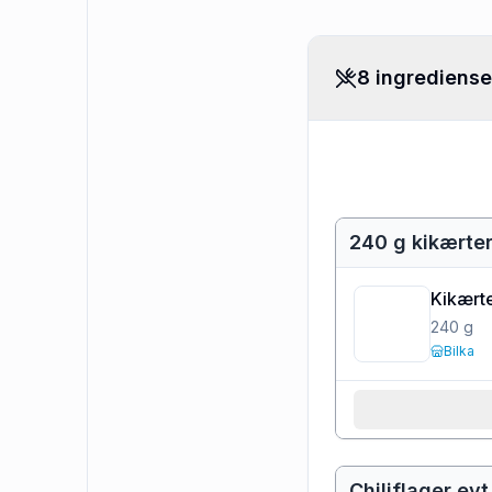
8 ingrediense
240 g kikærter
Kikært
240
g
Bilka
Chiliflager evt