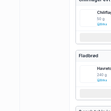
Chilifl
50
g
Bilka
Fladbrød
Havreto
240
g
Bilka