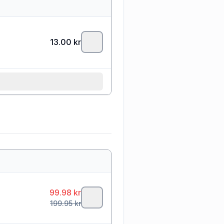
13.00
kr
99.98
kr
199.95
kr