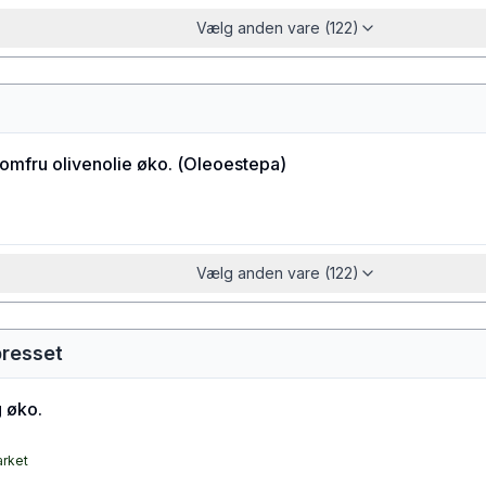
Vælg anden vare (122)
jomfru olivenolie øko.
(
Oleoestepa
)
Vælg anden vare (122)
presset
 øko.
arket