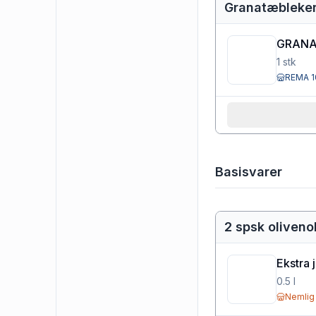
Granatæbleke
GRAN
1
stk
REMA 1
Basisvarer
2 spsk oliveno
Ekstra 
0.5
l
Nemlig