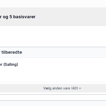
r og 5 basisvarer
 tilberedte
er
(
Salling
)
Vælg anden vare (40)