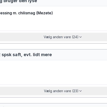
eg bruger den lyse
essing m. chilismag
(
Mezete
)
Vælg anden vare (24)
2 spsk saft, evt. lidt mere
Vælg anden vare (23)