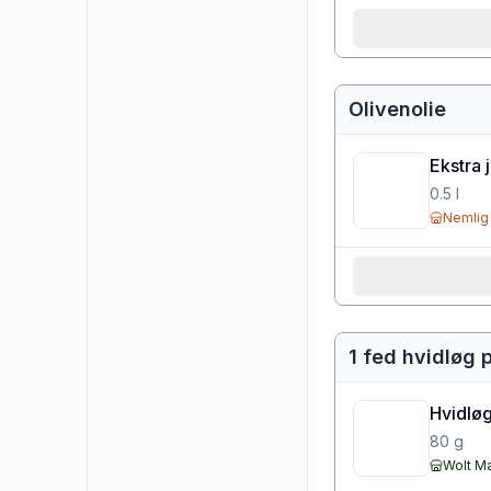
Olivenolie
Ekstra 
0.5
l
Nemlig
1 fed hvidløg 
Hvidløg
80
g
Wolt M