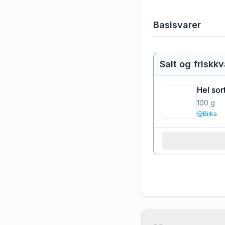
Basisvarer
Salt og friskk
Hel sor
100
g
Bilka