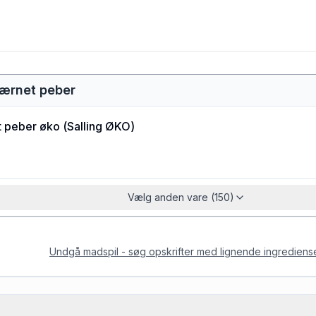
værnet peber
t peber øko
(
Salling ØKO
)
Vælg anden vare (150)
Undgå madspil - søg opskrifter med lignende ingrediens