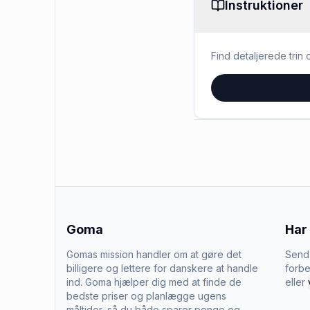
Instruktioner
Find detaljerede trin o
Goma
Har
Gomas mission handler om at gøre det
Send 
billigere og lettere for danskere at handle
forbe
ind. Goma hjælper dig med at finde de
eller
bedste priser og planlægge ugens
måltider, så du både sparer penge og