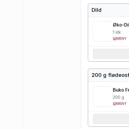
Dild
Øko-Di
1
stk
MENY
200 g flødeost
Buko Fr
200
g
MENY