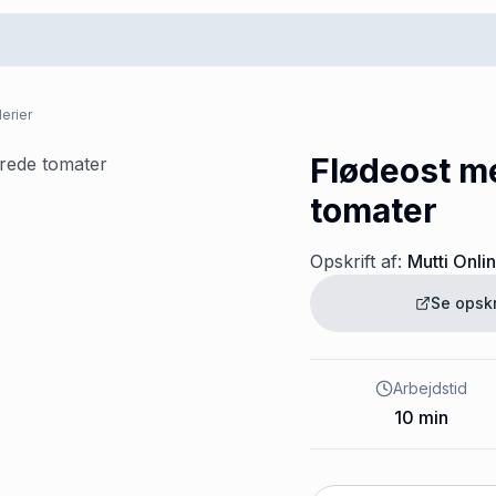
erier
Flødeost m
tomater
Opskrift af:
Mutti Onli
Se opsk
Arbejdstid
10
min