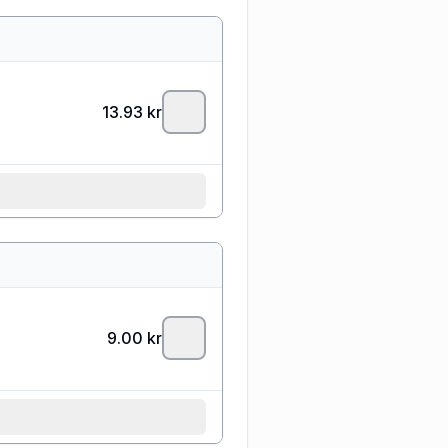
13.93
kr
9.00
kr