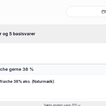
r og 5 basisvarer
aiche gerne 38 %
fraiche 38% øko.
(
Naturmælk
)
Vælg anden vare (12)