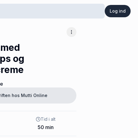
Log ind
Flere muligheder
 med
ps og
creme
ne
riften hos
Mutti Online
Tid i alt
50
min