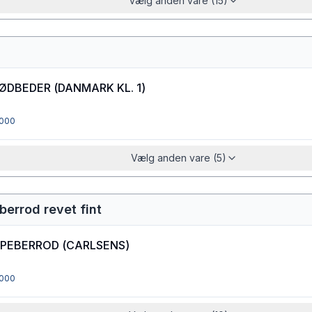
Vælg anden vare (15)
RØDBEDER
(
DANMARK KL. 1
)
000
Vælg anden vare (5)
berrod revet fint
 PEBERROD
(
CARLSENS
)
000