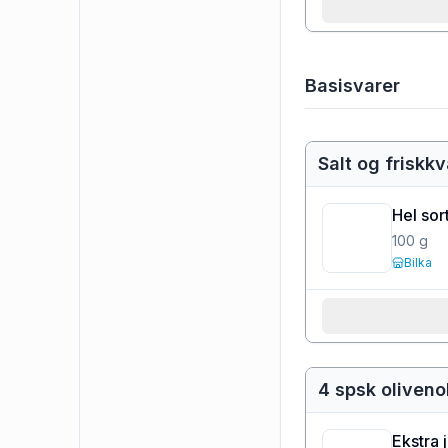
Basisvarer
Salt og friskk
Hel sor
100
g
Bilka
4 spsk oliveno
Ekstra 