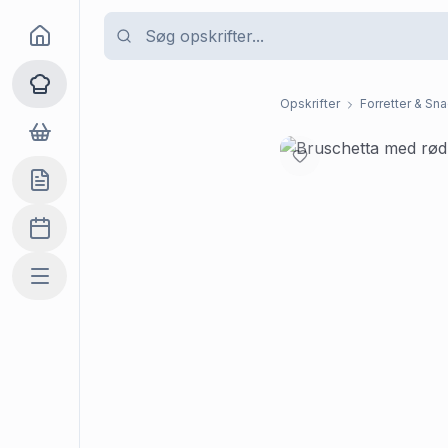
Goma
Opskrifter
Opskrifter
Forretter & Sn
Dagligvarer
Indkøbslisten
Madplan
Mere