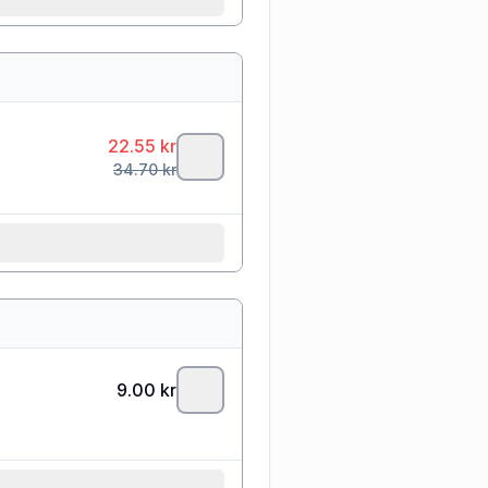
22.55
kr
34.70
kr
9.00
kr