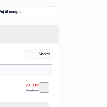
Føj til madplan
Marker
12.00
kr
15.95
kr