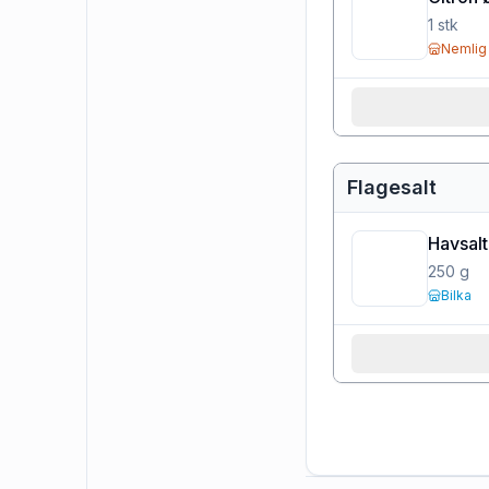
1
stk
Nemlig
Flagesalt
Havsalt 
250
g
Bilka