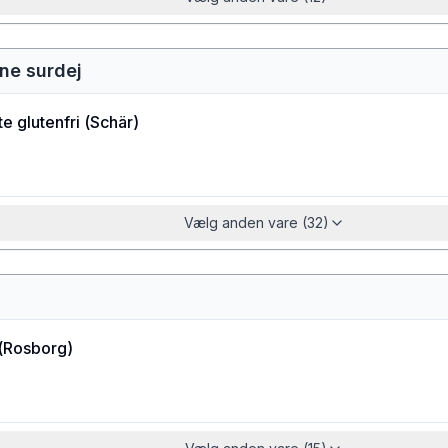
ne surdej
e glutenfri
(
Schär
)
Vælg anden vare (32)
(
Rosborg
)