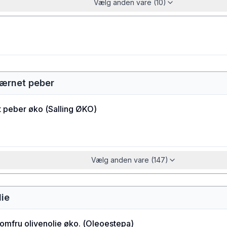
Vælg anden vare (10)
værnet peber
t peber øko
(
Salling ØKO
)
Vælg anden vare (147)
lie
jomfru olivenolie øko.
(
Oleoestepa
)