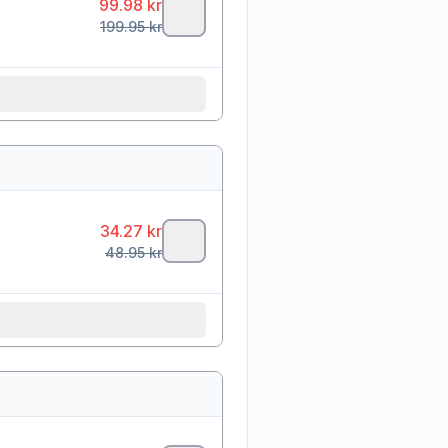
99.98
kr
199.95
kr
34.27
kr
48.95
kr