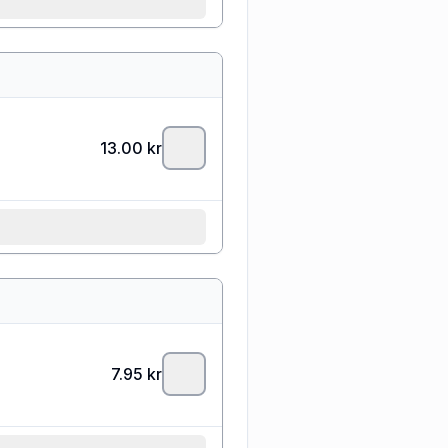
13.00
kr
7.95
kr