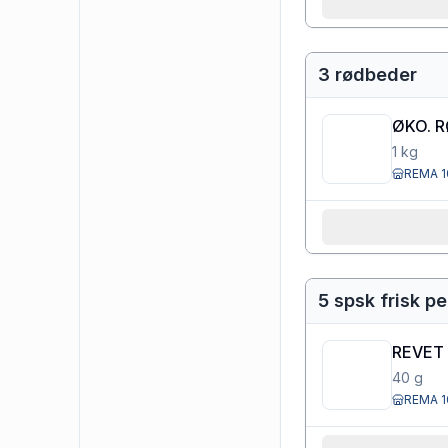
3 rødbeder
ØKO. 
1
kg
REMA 1
5 spsk frisk pe
REVET
40
g
REMA 1