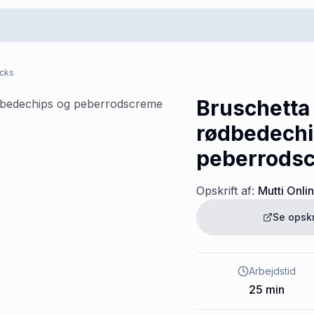
acks
Bruschetta
rødbedechi
peberrods
Opskrift af:
Mutti Onli
Se opsk
Arbejdstid
25
min