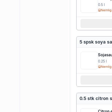
0.5
l
Nemlig
5 spsk soya s
Sojasau
0.25
l
Nemlig
0.5 stk citron 
Citron 