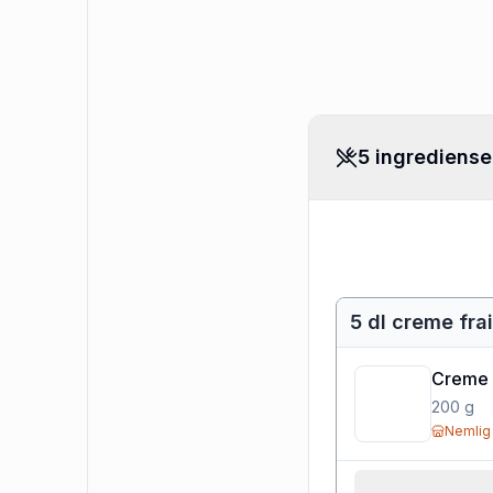
5 ingrediense
5 dl creme fr
Creme 
200
g
Nemlig