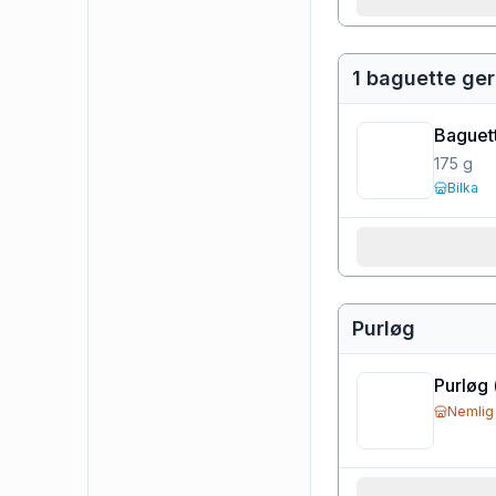
1 baguette ger
Baguett
175
g
Bilka
Purløg
Purløg
Nemlig