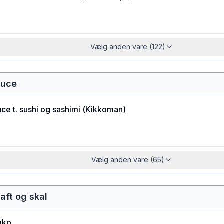
Vælg anden vare (122)
auce
ce t. sushi og sashimi
(
Kikkoman
)
Vælg anden vare (65)
saft og skal
øko.