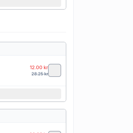
12.00
kr
28.25
kr