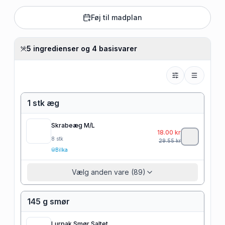
Føj til madplan
5 ingredienser og 4 basisvarer
1 stk æg
Skrabeæg M/L
18.00
kr
8
stk
29.55
kr
Bilka
Vælg anden vare (89)
145 g smør
Lurpak Smør Saltet