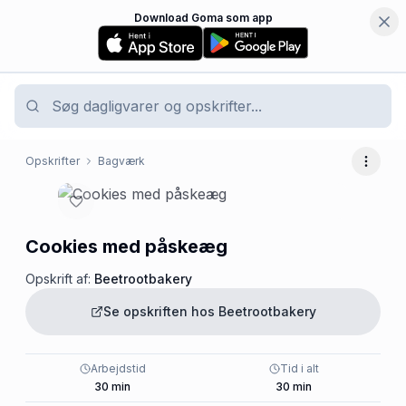
Download Goma som app
Opskrifter
Bagværk
Flere 
Cookies med påskeæg
Opskrift af:
Beetrootbakery
Se opskriften hos
Beetrootbakery
Arbejdstid
Tid i alt
30
min
30
min