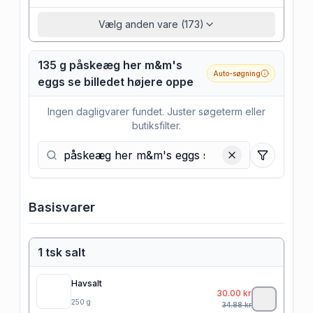
Vælg anden vare (173)
135 g påskeæg her m&m's
Auto-søgning
eggs se billedet højere oppe
Ingen dagligvarer fundet. Juster søgeterm eller
butiksfilter.
Filtre
Basisvarer
1 tsk salt
Havsalt
30.00
kr
250
g
34.88
kr