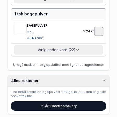
1 tsk bagepulver
BAGEPULVER
5.24
kr
140
g
REMA 1000
Vælg anden vare (22)
Undgå madspil - søg opskrifter med lignende ingredienser
Instruktioner
Find detaljerede trin og tips ved at følge linket til den originale
opskriftskilde.
Gå til Beetrootbakery