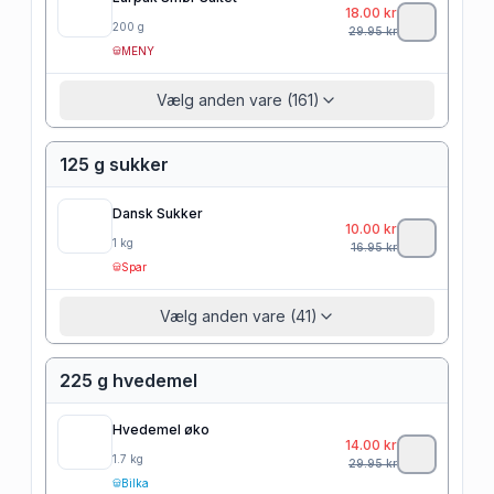
18.00
kr
200
g
29.95
kr
MENY
Vælg anden vare (161)
125 g sukker
Dansk Sukker
10.00
kr
1
kg
16.95
kr
Spar
Vælg anden vare (41)
225 g hvedemel
Hvedemel øko
14.00
kr
1.7
kg
29.95
kr
Bilka