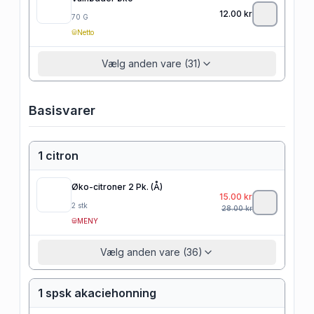
12.00
kr
70
G
Netto
Vælg anden vare (31)
Basisvarer
1 citron
Øko-citroner 2 Pk. (Å)
15.00
kr
2
stk
28.00
kr
MENY
Vælg anden vare (36)
1 spsk akaciehonning