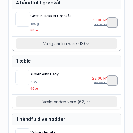
4 håndfuld grønkål
Gestus Hakket Grønkål
13.00
kr
450
g
19.95
kr
Spar
Vælg anden vare (13)
1 æble
Æbler Pink Lady
22.00
kr
8
stk
39.00
kr
Spar
Vælg anden vare (62)
1 håndfuld valnødder
Valnødder øko