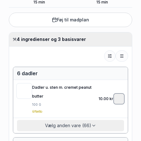
15
min
15
min
Føj til madplan
4 ingredienser og 3 basisvarer
6 dadler
Dadler u. sten m. cremet peanut
butter
10.00
kr
100
G
Netto
Vælg anden vare (66)