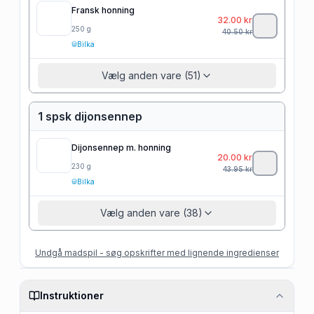
Fransk honning
32.00
kr
250
g
40.50
kr
Bilka
Vælg anden vare (51)
1 spsk dijonsennep
Dijonsennep m. honning
20.00
kr
230
g
43.95
kr
Bilka
Vælg anden vare (38)
Undgå madspil - søg opskrifter med lignende ingredienser
Instruktioner