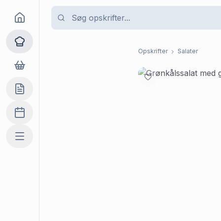
Goma
Opskrifter
Opskrifter
Salater
Dagligvarer
Indkøbslisten
Madplan
Mere