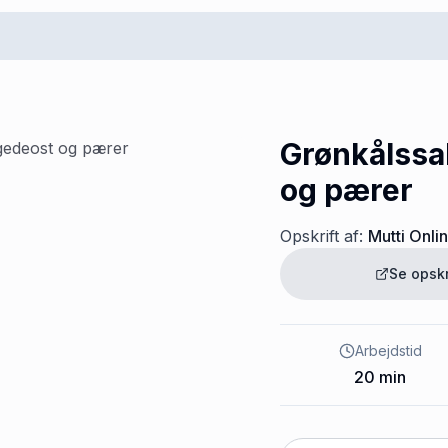
Grønkålssa
og pærer
Opskrift af:
Mutti Onli
Se opsk
Arbejdstid
20
min