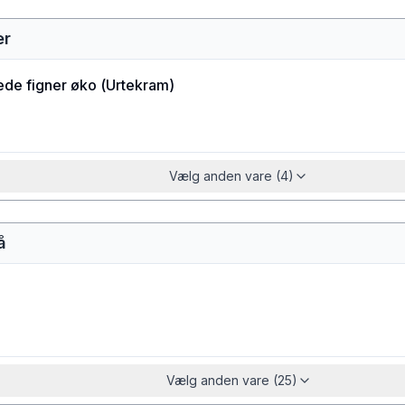
er
ede figner øko
(
Urtekram
)
Vælg anden vare (4)
å
Vælg anden vare (25)