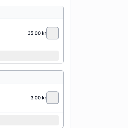
35.00
kr
3.00
kr