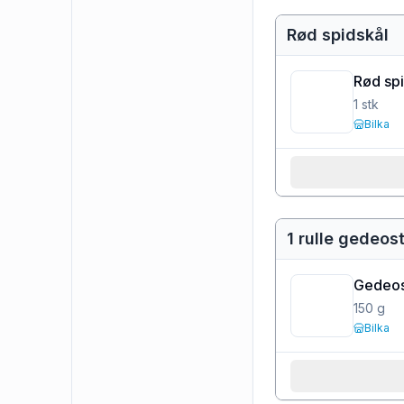
Rød spidskål
Rød sp
1
stk
Bilka
1 rulle gedeost 
Gedeos
150
g
Bilka