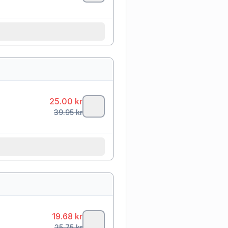
25.00
kr
39.95
kr
19.68
kr
25.75
kr