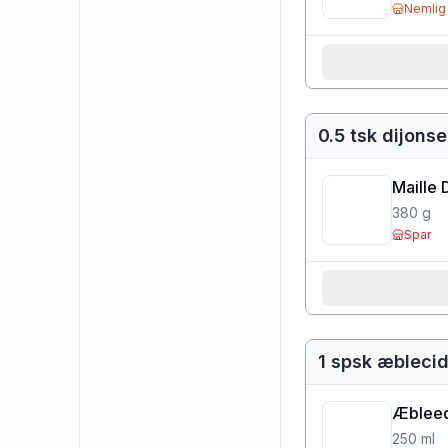
Nemlig
0.5 tsk dijons
Maille 
380
g
Spar
1 spsk æbleci
Æbleed
250
ml