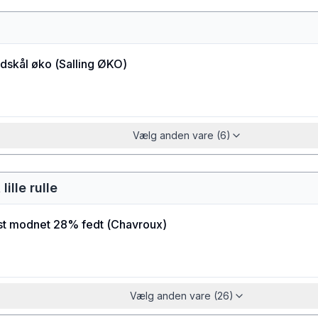
idskål øko
(
Salling ØKO
)
Vælg anden vare (6)
lille rulle
t modnet 28% fedt
(
Chavroux
)
Vælg anden vare (26)