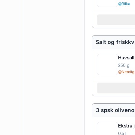
Bilka
Salt og friskk
Havsalt
250
g
Nemlig
3 spsk oliveno
Ekstra 
0.5
l