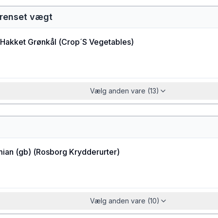
 renset vægt
 Hakket Grønkål
(
Crop´S Vegetables
)
Vælg anden vare (13)
ian (gb)
(
Rosborg Krydderurter
)
Vælg anden vare (10)