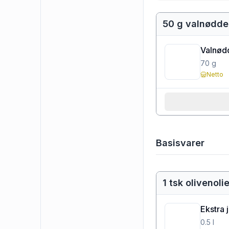
50 g valnødde
Valnød
70
g
Netto
Basisvarer
1 tsk olivenoli
Ekstra 
0.5
l