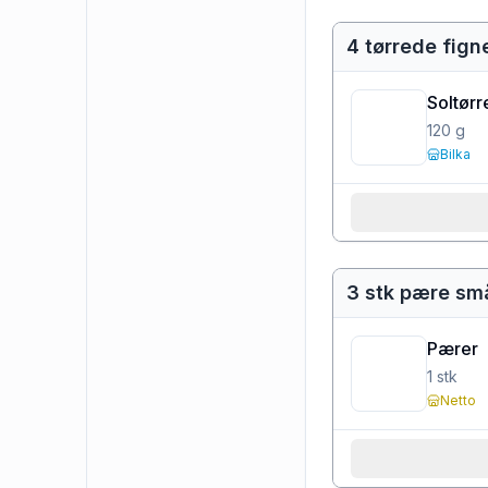
4 tørrede fign
Soltørr
120
g
Bilka
3 stk pære sm
Pærer
1
stk
Netto