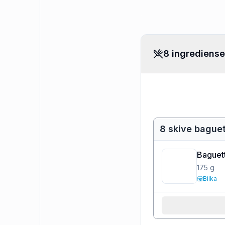
8 ingrediense
8 skive bague
Baguett
175
g
Bilka