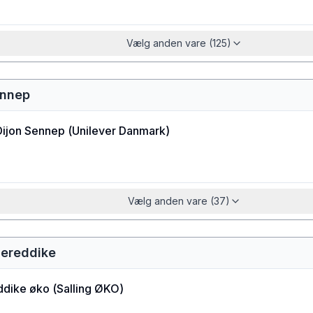
Vælg anden vare (125)
ennep
Dijon Sennep
(
Unilever Danmark
)
Vælg anden vare (37)
dereddike
dike øko
(
Salling ØKO
)