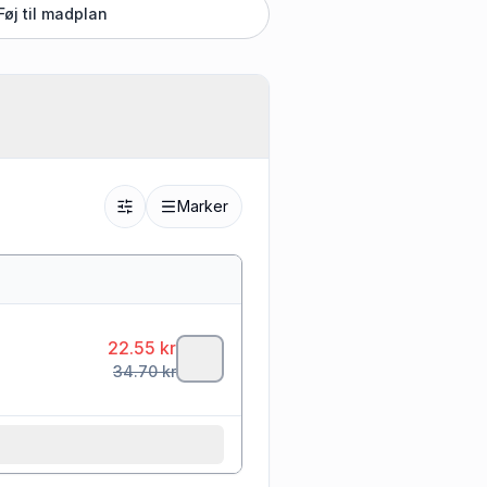
Føj til madplan
Marker
22.55
kr
34.70
kr