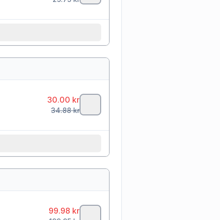
30.00
kr
34.88
kr
99.98
kr