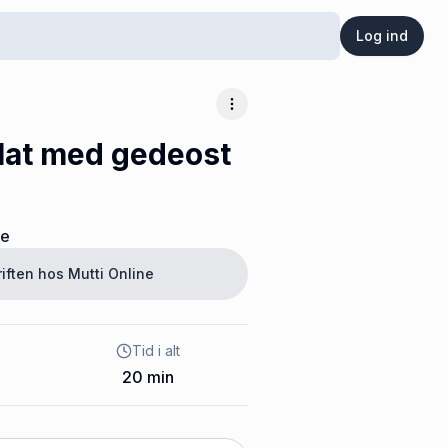
Log ind
Flere muligheder
lat med gedeost
ne
riften hos
Mutti Online
Tid i alt
20
min