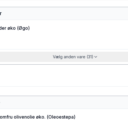
r
der øko
(
Øgo
)
Vælg anden vare (31)
e
jomfru olivenolie øko.
(
Oleoestepa
)