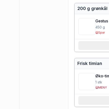
200 g grønkål
Gestus
450
g
Spar
Frisk timian
Øko-tim
1
stk
MENY