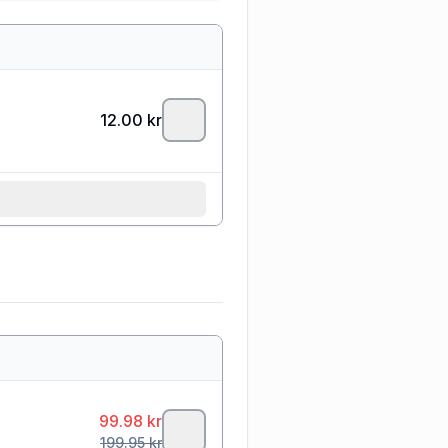
12.00
kr
99.98
kr
199.95
kr