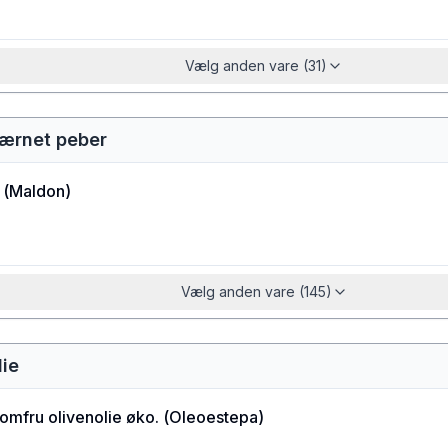
Vælg anden vare (31)
værnet peber
(
Maldon
)
Vælg anden vare (145)
lie
jomfru olivenolie øko.
(
Oleoestepa
)