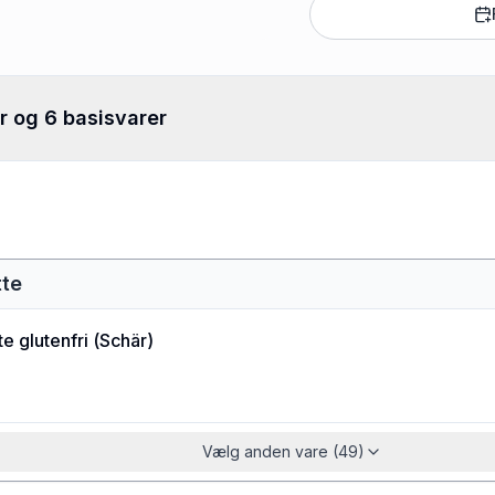
r og 6 basisvarer
tte
e glutenfri
(
Schär
)
Vælg anden vare (49)