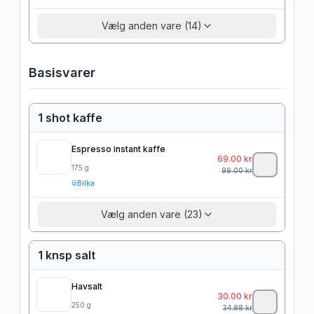
Vælg anden vare (14)
Basisvarer
1 shot kaffe
Espresso instant kaffe
69.00
kr
175
g
99.00
kr
Bilka
Vælg anden vare (23)
1 knsp salt
Havsalt
30.00
kr
250
g
34.88
kr