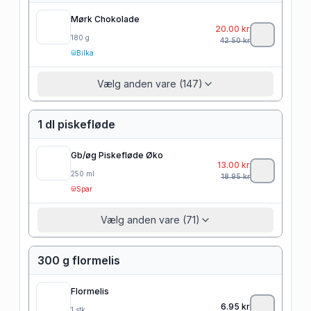
Mørk Chokolade
20.00
kr
180
g
42.50
kr
Bilka
Vælg anden vare (147)
1 dl piskefløde
Gb/øg Piskefløde Øko
13.00
kr
250
ml
18.95
kr
Spar
Vælg anden vare (71)
300 g flormelis
Flormelis
6.95
kr
1
stk