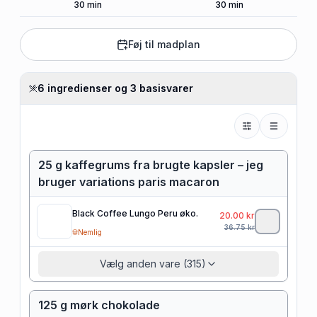
30
min
30
min
Føj til madplan
6 ingredienser og 3 basisvarer
25 g kaffegrums fra brugte kapsler – jeg
bruger variations paris macaron
Black Coffee Lungo Peru øko.
20.00
kr
36.75
kr
Nemlig
Vælg anden vare (315)
125 g mørk chokolade