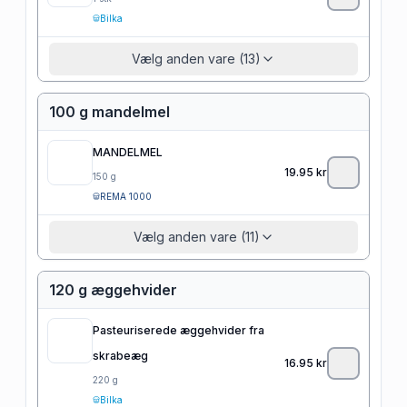
Bilka
Vælg anden vare (13)
100 g mandelmel
MANDELMEL
19.95
kr
150
g
REMA 1000
Vælg anden vare (11)
120 g æggehvider
Pasteuriserede æggehvider fra
skrabeæg
16.95
kr
220
g
Bilka