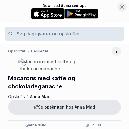
Download Goma som app
Opskrifter
Desserter
Flere 
Macarons med kaffe og
chokoladeganache
Opskrift af:
Anna Mad
Se opskriften hos
Anna Mad
Arbejdstid
Tid i alt