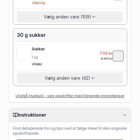
Nemlig
Vælg anden vare (109)
30 g sukker
Sukker
7.50
kr
1
kg
9.95
kr
Føtex
Vælg anden vare (42)
Undgå madspil - søg opskrifter med lignende ingredienser
Instruktioner
Find detaljerede trin og tips ved at følge linket til den originale
opskriftskilde.