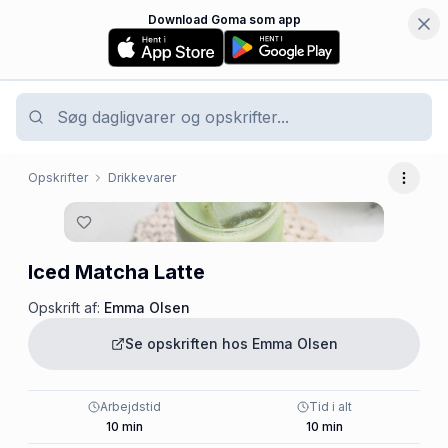
Download Goma som app
Opskrifter
Drikkevarer
Flere 
Iced Matcha Latte
Opskrift af:
Emma Olsen
Se opskriften hos
Emma Olsen
Arbejdstid
Tid i alt
10
min
10
min