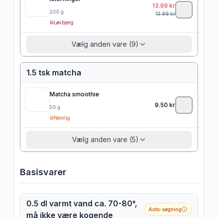
13.99
kr
200
g
13.99
kr
Løvbjerg
Vælg anden vare (9)
1.5 tsk matcha
Matcha smoothie
9.50
kr
50
g
Nemlig
Vælg anden vare (5)
Basisvarer
0.5 dl varmt vand ca. 70-80°,
Auto-søgning
må ikke være kogende