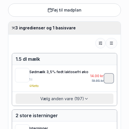
Føj til madplan
3 ingredienser og 1 basisvare
1.5 dl mælk
Sødmælk 3,5% fedt laktosefri øko
14.00
kr
1
l
19.95
kr
Netto
Vælg anden vare (197)
2 store isterninger
Isterninger