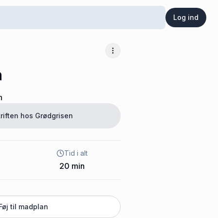
Log ind
Flere muligheder
n
n
riften hos
Grødgrisen
Tid i alt
20
min
Føj til madplan