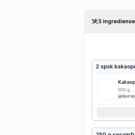
3 ingrediense
2 spsk kakaop
Kakaop
300
g
Wolt M
250 g sesamfr