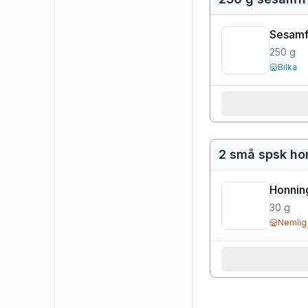
Sesamf
250
g
Bilka
2 små spsk ho
Honnin
30
g
Nemlig