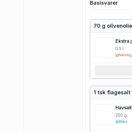
Basisvarer
70 g olivenoli
Ekstra 
0.5
l
Nemlig
1 tsk flagesalt
Havsalt 
250
g
Bilka