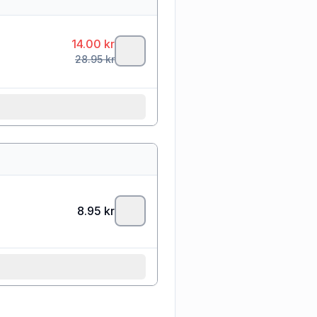
14.00
kr
28.95
kr
8.95
kr