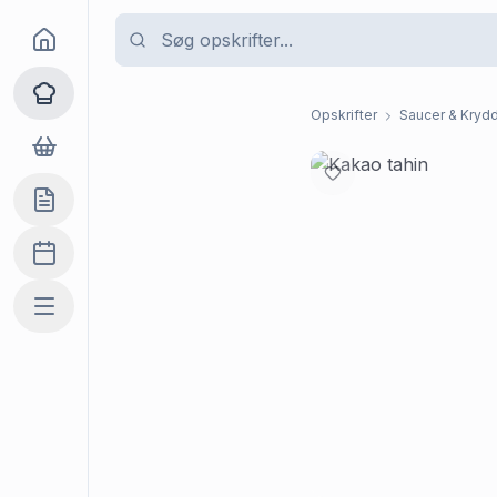
Goma
Opskrifter
Opskrifter
Saucer & Krydd
Dagligvarer
Indkøbslisten
Madplan
Mere