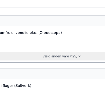
e
jomfru olivenolie øko.
(
Oleoestepa
)
Vælg anden vare (125)
i flager
(
Saltverk
)