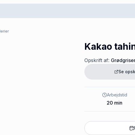
erier
Kakao tahi
Opskrift af:
Grødgrise
Se opsk
Arbejdstid
20
min