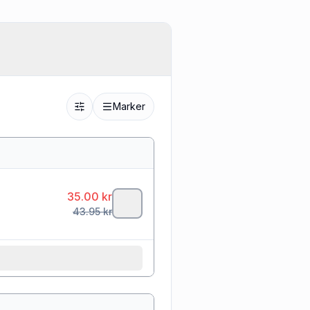
Marker
35.00
kr
43.95
kr