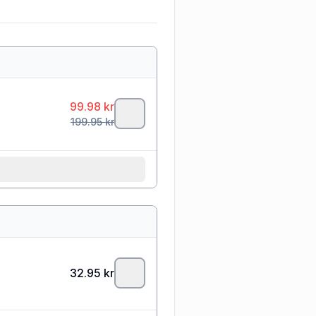
99.98
kr
199.95
kr
32.95
kr