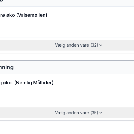
rø øko
(
Valsemøllen
)
Vælg anden vare (32)
nning
g øko.
(
Nemlig Måltider
)
Vælg anden vare (35)