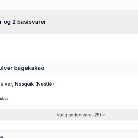
r og 2 basisvarer
ulver bagekakao
ulver, Nesquik
(
Nestlé
)
arket
Vælg anden vare (25)
ø