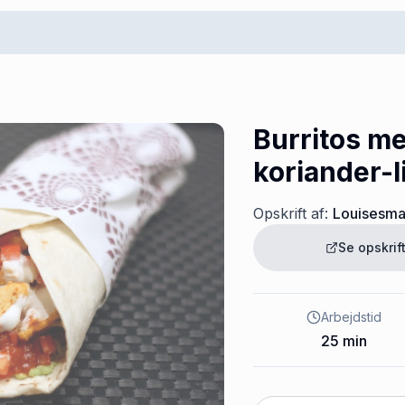
Burritos me
koriander-l
Opskrift af:
Louisesm
Se opskri
Arbejdstid
25
min