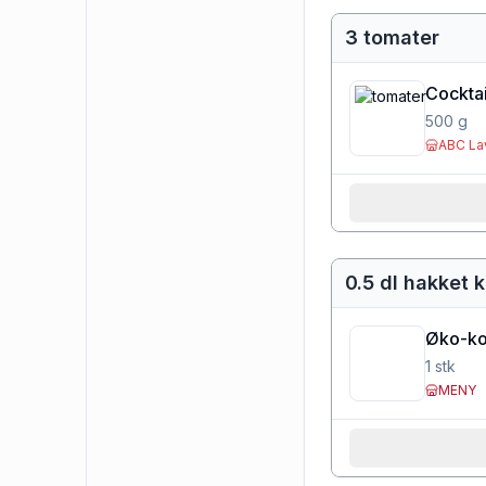
3 tomater
Cockta
500
g
ABC La
0.5 dl hakket 
Øko-ko
1
stk
MENY