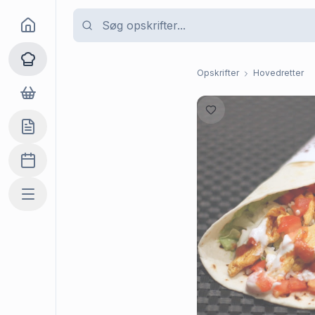
Goma
Opskrifter
Opskrifter
Hovedretter
Dagligvarer
Indkøbslisten
Madplan
Mere