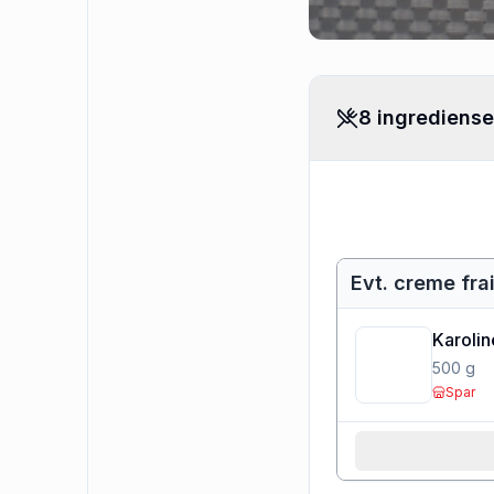
8 ingrediense
Evt. creme fra
Karoli
500
g
Spar