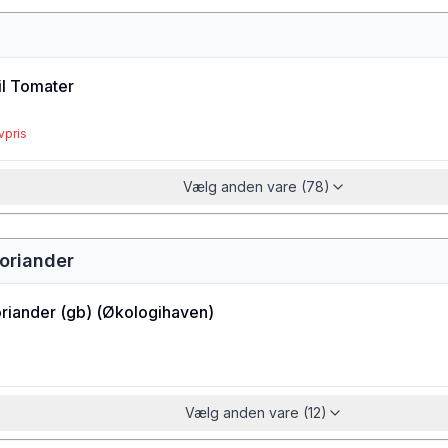
il Tomater
vpris
Vælg anden vare (78)
koriander
riander (gb)
(
Økologihaven
)
Vælg anden vare (12)