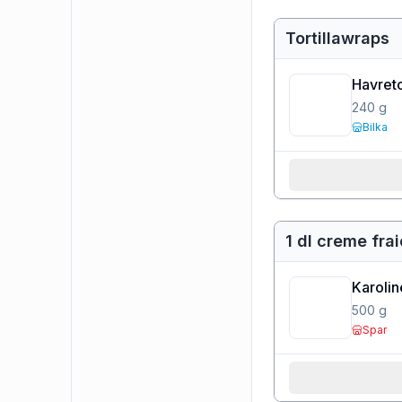
Tortillawraps
Havreto
240
g
Bilka
1 dl creme fra
Karoli
500
g
Spar