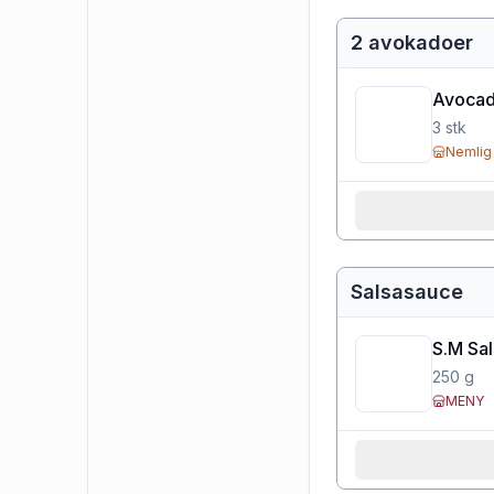
2 avokadoer
Avocad
3
stk
Nemlig
Salsasauce
S.M Sa
250
g
MENY