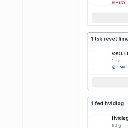
MENY
1 tsk revet lim
ØKO. L
1
stk
REMA 1
1 fed hvidløg
Hvidløg
80
g