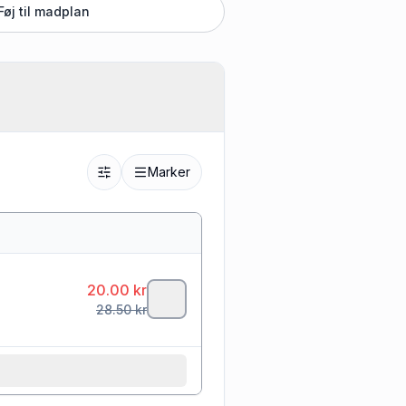
Føj til madplan
Marker
20.00
kr
28.50
kr