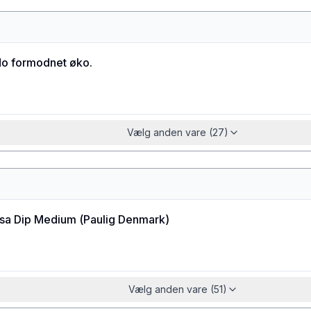
o formodnet øko.
Vælg anden vare (27)
lsa Dip Medium
(
Paulig Denmark
)
Vælg anden vare (51)