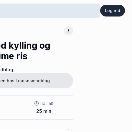
Log ind
Flere muligheder
d kylling og
ime ris
adblog
ften hos
Louisesmadblog
Tid i alt
25
min