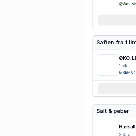
Wolt M
Saften fra 1 li
ØKO. L
1
stk
REMA 1
Salt & peber
Havsalt
250
g