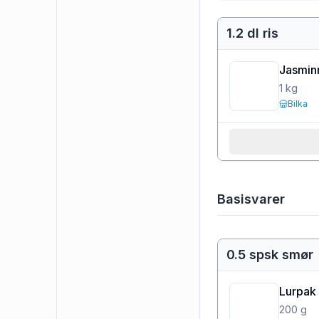
1.2 dl ris
Jasminr
1
kg
Bilka
Basisvarer
0.5 spsk smør
Lurpak 
200
g