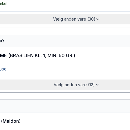
arket
Vælg anden vare (30)
me
IME
(
BRASILIEN KL. 1, MIN. 60 GR.
)
000
Vælg anden vare (12)
(
Maldon
)