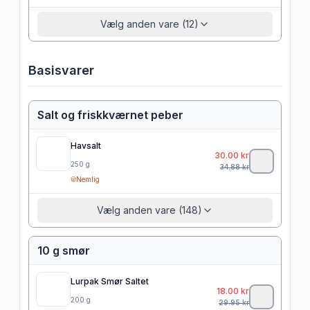
Vælg anden vare (12)
Basisvarer
Salt og friskkværnet peber
Havsalt
30.00
kr
250
g
34.88
kr
Nemlig
Vælg anden vare (148)
10 g smør
Lurpak Smør Saltet
18.00
kr
200
g
29.95
kr