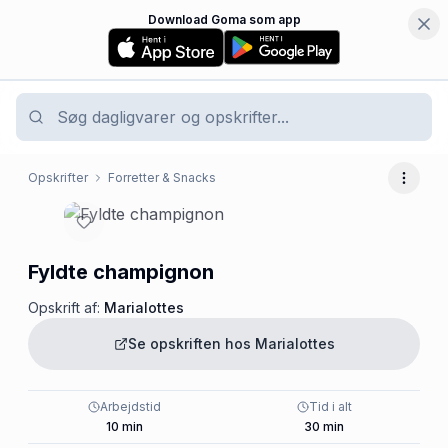
Download Goma som app
Opskrifter
Forretter & Snacks
Flere 
Fyldte champignon
Opskrift af:
Marialottes
Se opskriften hos
Marialottes
Arbejdstid
Tid i alt
10
min
30
min