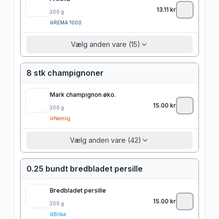
13.11
kr
200
g
REMA 1000
Vælg anden vare (15)
8 stk champignoner
Mark champignon øko.
15.00
kr
200
g
Nemlig
Vælg anden vare (42)
0.25 bundt bredbladet persille
Bredbladet persille
15.00
kr
200
g
Bilka