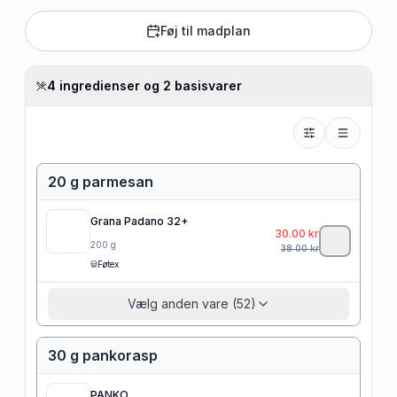
Føj til madplan
4 ingredienser og 2 basisvarer
20 g parmesan
Grana Padano 32+
30.00
kr
200
g
38.00
kr
Føtex
Vælg anden vare (52)
30 g pankorasp
PANKO