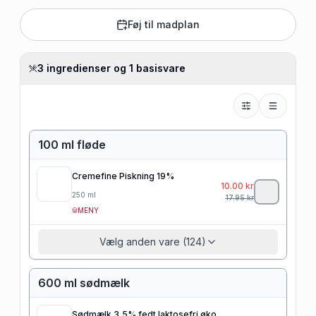
Føj til madplan
3 ingredienser og 1 basisvare
100 ml fløde
Cremefine Piskning 19%
10.00
kr
250
ml
17.95
kr
MENY
Vælg anden vare (124)
600 ml sødmælk
Sødmælk 3,5% fedt laktosefri øko