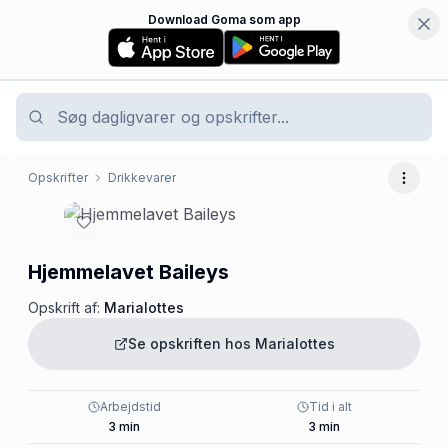
Download Goma som app
Opskrifter
Drikkevarer
Flere 
Hjemmelavet Baileys
Opskrift af:
Marialottes
Se opskriften hos
Marialottes
Arbejdstid
Tid i alt
3
min
3
min