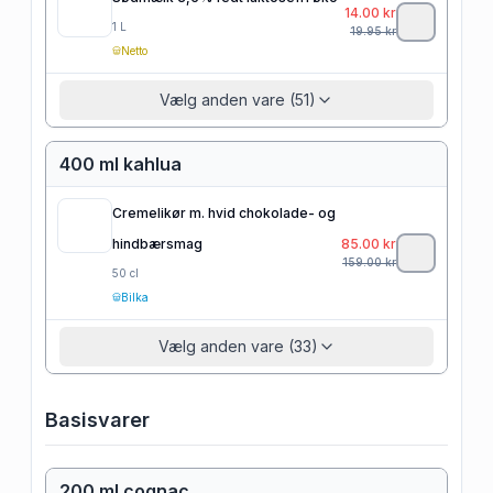
14.00
kr
1
L
19.95
kr
Netto
Vælg anden vare (51)
400 ml kahlua
Cremelikør m. hvid chokolade- og
hindbærsmag
85.00
kr
159.00
kr
50
cl
Bilka
Vælg anden vare (33)
Basisvarer
200 ml cognac