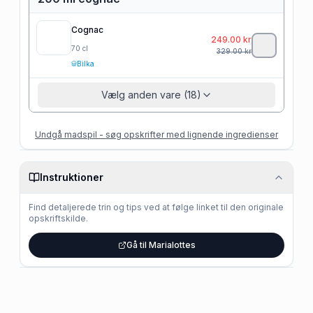
Cognac
249.00
kr
70
cl
329.00
kr
Bilka
Vælg anden vare (18)
Undgå madspil - søg opskrifter med lignende ingredienser
Instruktioner
Find detaljerede trin og tips ved at følge linket til den originale
opskriftskilde.
Gå til Marialottes