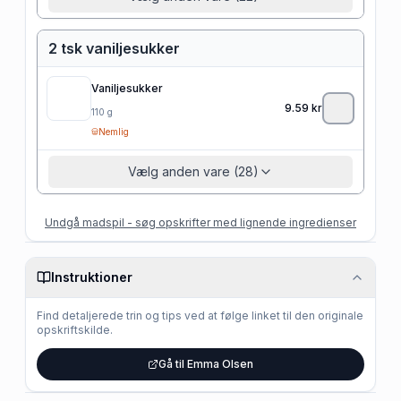
2 tsk vaniljesukker
Vaniljesukker
9.59
kr
110
g
Nemlig
Vælg anden vare (28)
Undgå madspil - søg opskrifter med lignende ingredienser
Instruktioner
Find detaljerede trin og tips ved at følge linket til den originale
opskriftskilde.
Gå til Emma Olsen