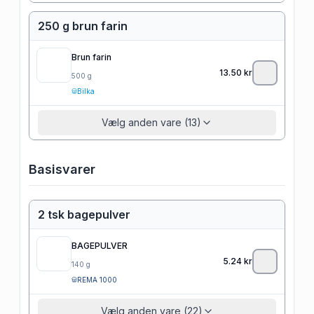
250 g brun farin
Brun farin
13.50
kr
500
g
Bilka
Vælg anden vare (13)
Basisvarer
2 tsk bagepulver
BAGEPULVER
5.24
kr
140
g
REMA 1000
Vælg anden vare (22)