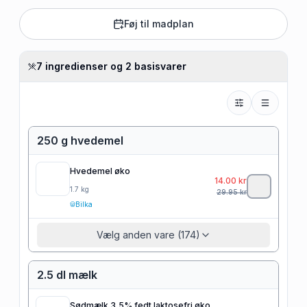
Føj til madplan
7 ingredienser og 2 basisvarer
250 g hvedemel
Hvedemel øko
14.00
kr
1.7
kg
29.95
kr
Bilka
Vælg anden vare (174)
2.5 dl mælk
Sødmælk 3,5% fedt laktosefri øko