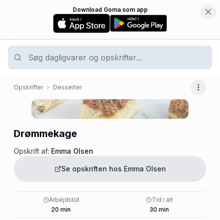
Download Goma som app
Opskrifter
Desserter
Flere 
Drømmekage
Opskrift af:
Emma Olsen
Se opskriften hos
Emma Olsen
Arbejdstid
Tid i alt
20
min
30
min