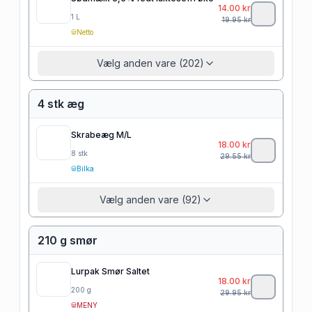
14.00
kr
1
L
19.95
kr
Netto
Vælg anden vare (202)
4 stk æg
Skrabeæg M/L
18.00
kr
8
stk
29.55
kr
Bilka
Vælg anden vare (92)
210 g smør
Lurpak Smør Saltet
18.00
kr
200
g
29.95
kr
MENY