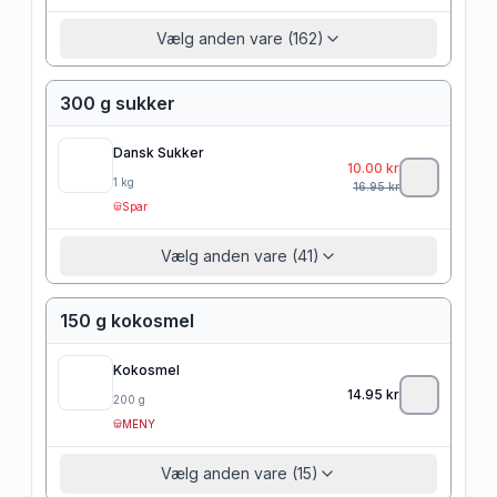
Vælg anden vare (162)
300 g sukker
Dansk Sukker
10.00
kr
1
kg
16.95
kr
Spar
Vælg anden vare (41)
150 g kokosmel
Kokosmel
14.95
kr
200
g
MENY
Vælg anden vare (15)