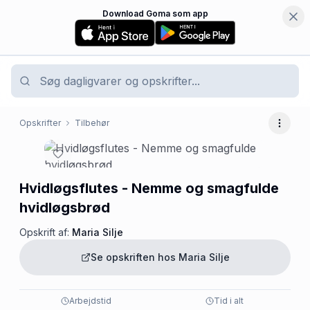
Download Goma som app
Opskrifter
Tilbehør
Flere 
Hvidløgsflutes - Nemme og smagfulde
hvidløgsbrød
Opskrift af:
Maria Silje
Se opskriften hos
Maria Silje
Arbejdstid
Tid i alt