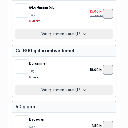
Øko-timian (gb)
15.00
kr
1
stk
25.00
kr
MENY
Vælg anden vare (12)
Ca 600 g durumhvedemel
Durummel
16.00
kr
1
kg
Føtex
Vælg anden vare (12)
50 g gær
Bagegær
1.50
kr
50
g