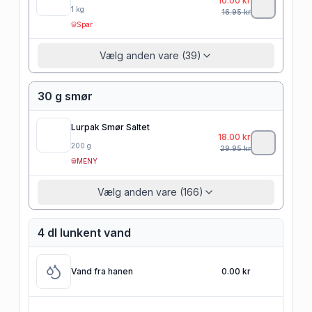
10.00
kr
1
kg
16.95
kr
Spar
Vælg anden vare (39)
30 g smør
Lurpak Smør Saltet
18.00
kr
200
g
29.95
kr
MENY
Vælg anden vare (166)
4 dl lunkent vand
Vand fra hanen
0.00 kr