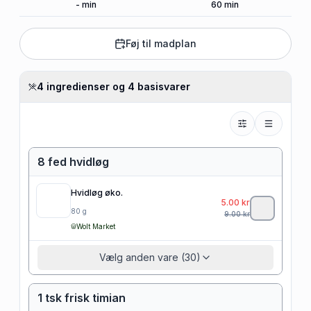
-
min
60
min
Føj til madplan
4 ingredienser og 4 basisvarer
8 fed hvidløg
Hvidløg øko.
5.00
kr
80
g
9.00
kr
Wolt Market
Vælg anden vare (30)
1 tsk frisk timian