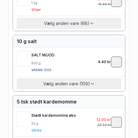
1
kg
16.95
kr
Spar
Vælg anden vare (68)
10 g salt
SALT M/JOD
4.40
kr
800
g
REMA 1000
Vælg anden vare (109)
5 tsk stødt kardemomme
Stødt kardemomme øko
12.00
kr
30
g
20.50
kr
Bilka