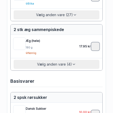
Bilka
Vælg anden vare (27)
2 stk æg sammenpiskede
Æg (hele)
17.95
kr
180
g
Nemlig
Vælg anden vare (4)
Basisvarer
2 spsk rørsukker
Dansk Sukker
10.00
kr