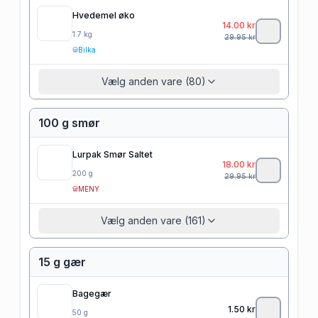
Hvedemel øko
14.00
kr
1.7
kg
29.95
kr
Bilka
Vælg anden vare (80)
100 g smør
Lurpak Smør Saltet
18.00
kr
200
g
29.95
kr
MENY
Vælg anden vare (161)
15 g gær
Bagegær
1.50
kr
50
g