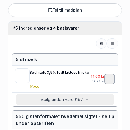
Føj til madplan
5 ingredienser og 4 basisvarer
5 dl mælk
Sødmælk 3,5% fedt laktosefri øko
14.00
kr
1
l
19.95
kr
Netto
Vælg anden vare (197)
550 g stenformalet hvedemel sigtet - se tip
under opskriften