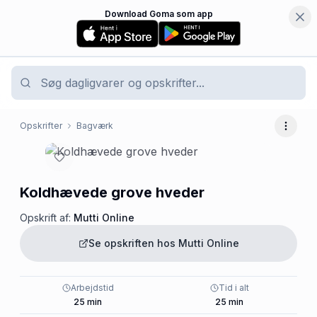
Download Goma som app
Opskrifter
Bagværk
Flere 
Koldhævede grove hveder
Opskrift af:
Mutti Online
Se opskriften hos
Mutti Online
Arbejdstid
Tid i alt
25
min
25
min