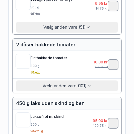
9.95
kr
500
g
14.75
kr
Føtex
Vælg anden vare (51)
2 dåser hakkede tomater
Finthakkede tomater
10.00
kr
400
g
19.95
kr
Netto
Vælg anden vare (101)
450 g laks uden skind og ben
Laksefilet m. skind
95.00
kr
600
g
120.75
kr
Nemlig