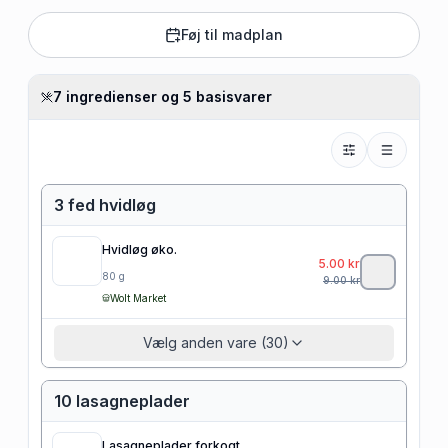
Føj til madplan
7 ingredienser og 5 basisvarer
3 fed hvidløg
Hvidløg øko.
5.00
kr
80
g
9.00
kr
Wolt Market
Vælg anden vare (30)
10 lasagneplader
Lasagneplader forkogt