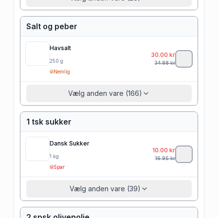
Salt og peber
Havsalt
30.00
kr
250
g
34.88
kr
Nemlig
Vælg anden vare (166)
1 tsk sukker
Dansk Sukker
10.00
kr
1
kg
16.95
kr
Spar
Vælg anden vare (39)
2 spsk olivenolie