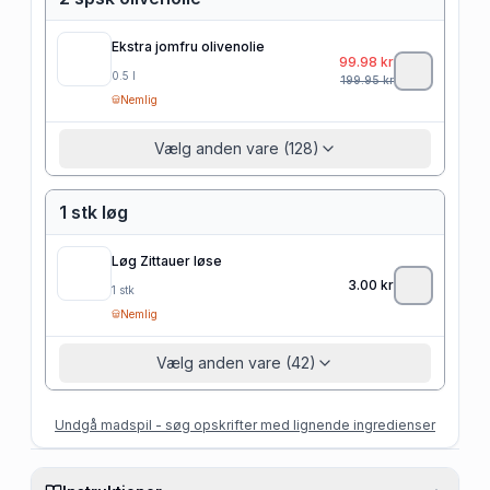
Ekstra jomfru olivenolie
99.98
kr
0.5
l
199.95
kr
Nemlig
Vælg anden vare (128)
1 stk løg
Løg Zittauer løse
3.00
kr
1
stk
Nemlig
Vælg anden vare (42)
Undgå madspil - søg opskrifter med lignende ingredienser