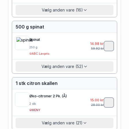
Vælg anden vare (16)
500 g spinat
Spinat
14.98
kr
250
g
59.92
kr
ABC Lavpris
Vælg anden vare (52)
1 stk citron skallen
Øko-citroner 2 Pk. (Å)
15.00
kr
2
stk
28.00
kr
MENY
Vælg anden vare (21)