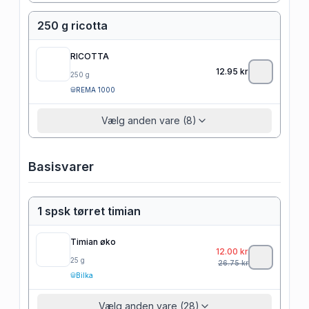
250 g ricotta
RICOTTA
12.95
kr
250
g
REMA 1000
Vælg anden vare (8)
Basisvarer
1 spsk tørret timian
Timian øko
12.00
kr
25
g
26.75
kr
Bilka
Vælg anden vare (28)