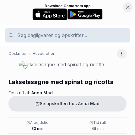
Download Goma som app
Opskrifter
Hovedretter
Flere 
Lakselasagne med spinat og ricotta
Opskrift af:
Anna Mad
Se opskriften hos
Anna Mad
Arbejdstid
Tid i alt
30
min
45
min