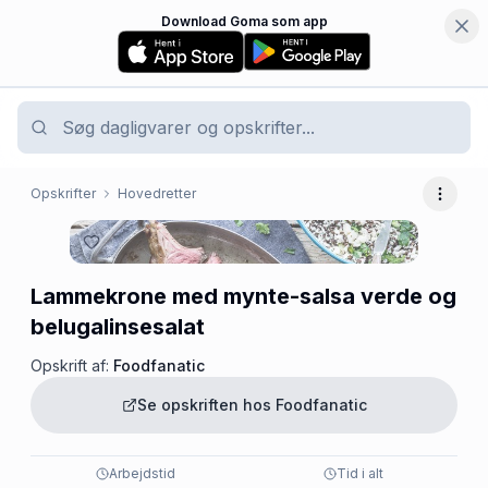
Download Goma som app
Opskrifter
Hovedretter
Flere 
Lammekrone med mynte-salsa verde og
belugalinsesalat
Opskrift af:
Foodfanatic
Se opskriften hos
Foodfanatic
Arbejdstid
Tid i alt