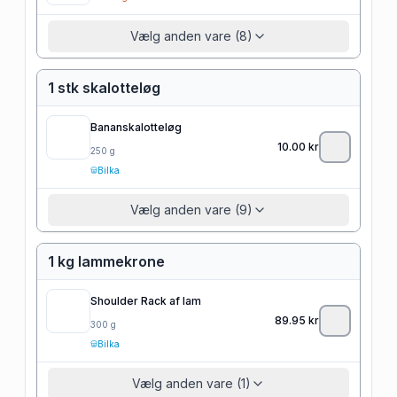
Vælg anden vare (8)
1 stk skalotteløg
Bananskalotteløg
10.00
kr
250
g
Bilka
Vælg anden vare (9)
1 kg lammekrone
Shoulder Rack af lam
89.95
kr
300
g
Bilka
Vælg anden vare (1)