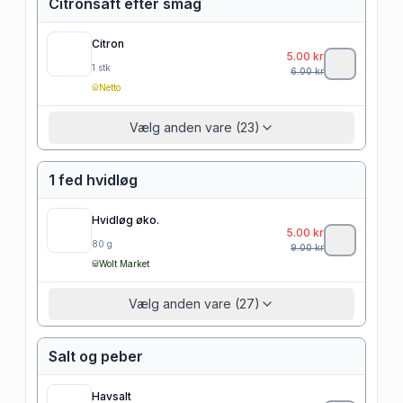
Citronsaft efter smag
Citron
5.00
kr
1
stk
6.00
kr
Netto
Vælg anden vare (23)
1 fed hvidløg
Hvidløg øko.
5.00
kr
80
g
9.00
kr
Wolt Market
Vælg anden vare (27)
Salt og peber
Havsalt