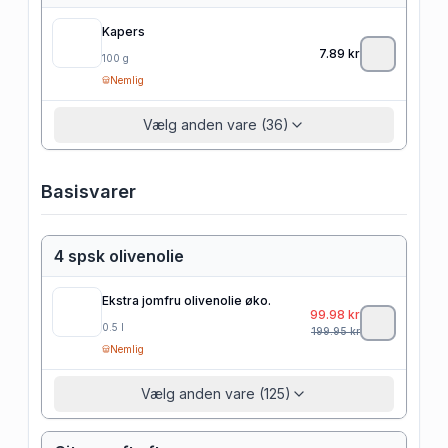
Kapers
7.89
kr
100
g
Nemlig
Vælg anden vare (36)
Basisvarer
4 spsk olivenolie
Ekstra jomfru olivenolie øko.
99.98
kr
0.5
l
199.95
kr
Nemlig
Vælg anden vare (125)