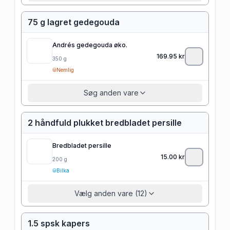
75 g lagret gedegouda
Andrés gedegouda øko.
169.95
kr
350
g
Nemlig
Søg anden vare
2 håndfuld plukket bredbladet persille
Bredbladet persille
15.00
kr
200
g
Bilka
Vælg anden vare (12)
1.5 spsk kapers