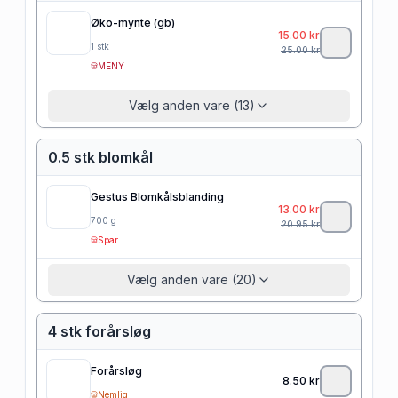
Øko-mynte (gb)
15.00
kr
1
stk
25.00
kr
MENY
Vælg anden vare (13)
0.5 stk blomkål
Gestus Blomkålsblanding
13.00
kr
700
g
20.95
kr
Spar
Vælg anden vare (20)
4 stk forårsløg
Forårsløg
8.50
kr
Nemlig