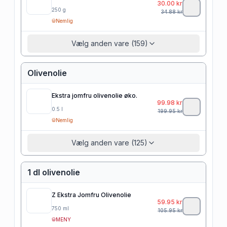
30.00
kr
250
g
34.88
kr
Nemlig
Vælg anden vare (159)
Olivenolie
Ekstra jomfru olivenolie øko.
99.98
kr
0.5
l
199.95
kr
Nemlig
Vælg anden vare (125)
1 dl olivenolie
Z Ekstra Jomfru Olivenolie
59.95
kr
750
ml
105.95
kr
MENY