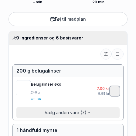
-
min
20
min
Føj til madplan
9 ingredienser og 6 basisvarer
200 g belugalinser
Belugalinser øko
7.00
kr
240
g
9.95
kr
Bilka
Vælg anden vare (7)
1 håndfuld mynte