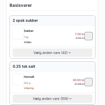
Basisvarer
2 spsk sukker
Sukker
7.50
kr
1
kg
9.95
kr
Føtex
Vælg anden vare (42)
0.25 tsk salt
Havsalt
30.00
kr
250
g
34.88
kr
Nemlig
Vælg anden vare (109)