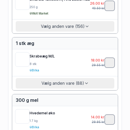
26.00
kr
250
g
40.50
kr
Wolt Market
Vælg anden vare (156)
1 stk æg
Skrabeæg M/L
18.00
kr
8
stk
29.55
kr
Bilka
Vælg anden vare (88)
300 g mel
Hvedemel øko
14.00
kr
1.7
kg
29.95
kr
Bilka