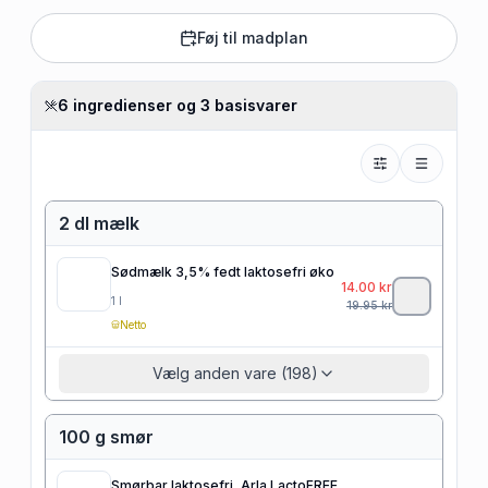
Føj til madplan
6 ingredienser og 3 basisvarer
2 dl mælk
Sødmælk 3,5% fedt laktosefri øko
14.00
kr
1
l
19.95
kr
Netto
Vælg anden vare (198)
100 g smør
Smørbar laktosefri, Arla LactoFREE