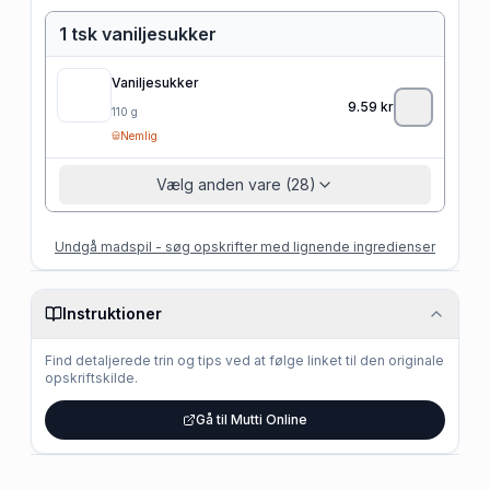
1 tsk vaniljesukker
Vaniljesukker
9.59
kr
110
g
Nemlig
Vælg anden vare (28)
Undgå madspil - søg opskrifter med lignende ingredienser
Instruktioner
Find detaljerede trin og tips ved at følge linket til den originale
opskriftskilde.
Gå til Mutti Online