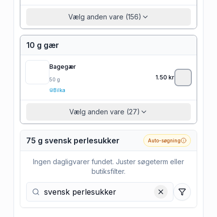
Vælg anden vare (156)
10 g gær
Bagegær
1.50
kr
50
g
Bilka
Vælg anden vare (27)
75 g svensk perlesukker
Auto-søgning
Ingen dagligvarer fundet. Juster søgeterm eller
butiksfilter.
Filtre