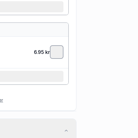
6.95
kr
er