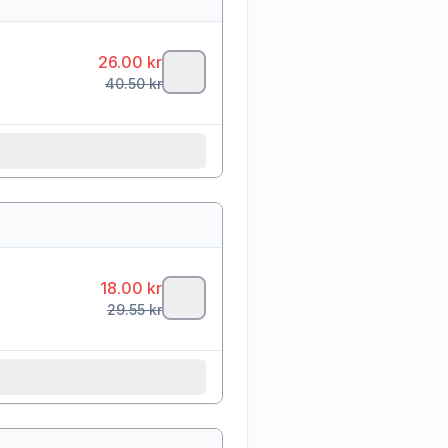
26.00
kr
40.50
kr
18.00
kr
29.55
kr