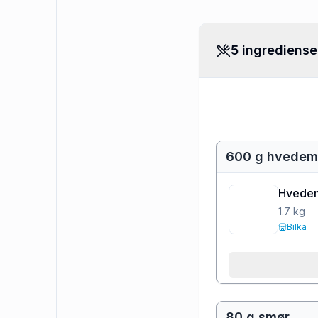
5 ingrediense
600 g hvedem
Hvedem
1.7
kg
Bilka
80 g smør