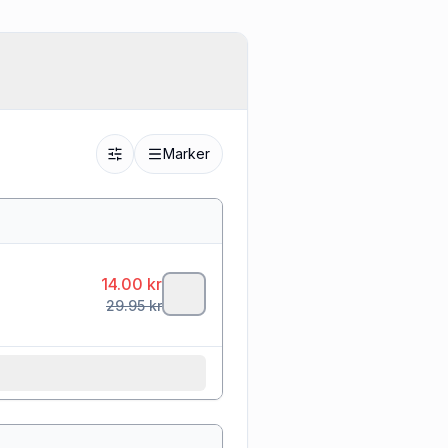
Marker
14.00
kr
29.95
kr