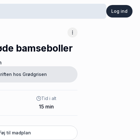
Log ind
Flere muligheder
øde bamseboller
n
riften hos
Grødgrisen
Tid i alt
15
min
Føj til madplan