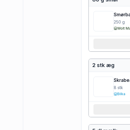
Smørbar
250
g
Wolt M
2 stk æg
Skrabe
8
stk
Bilka