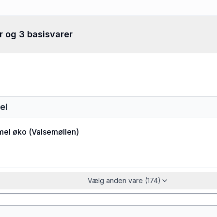
r og 3 basisvarer
el
el øko
(
Valsemøllen
)
Vælg anden vare (174)