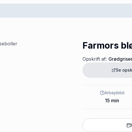
Farmors bl
Opskrift af:
Grødgrise
Se opsk
Arbejdstid
15
min