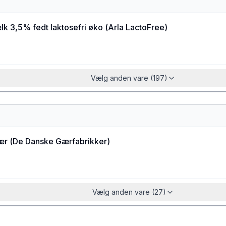
k 3,5% fedt laktosefri øko
(
Arla LactoFree
)
Vælg anden vare (197)
ær
(
De Danske Gærfabrikker
)
Vælg anden vare (27)