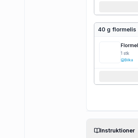
40 g flormelis
Flormel
1
stk
Bilka
Instruktioner