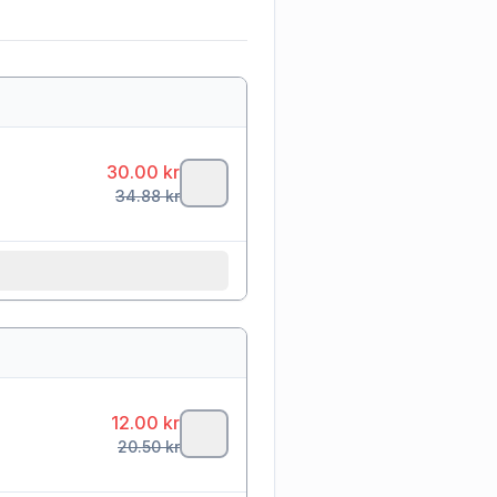
30.00
kr
34.88
kr
12.00
kr
20.50
kr