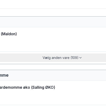
(
Maldon
)
Vælg anden vare (109)
omme
kardemomme øko
(
Salling ØKO
)