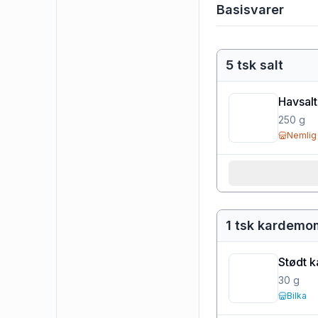
Basisvarer
5 tsk salt
Havsalt
250
g
Nemlig
1 tsk kardem
Stødt 
30
g
Bilka