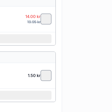
14.00
kr
19.95
kr
1.50
kr