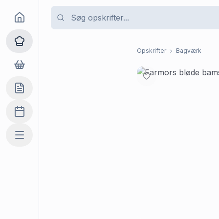
Goma
Opskrifter
Opskrifter
Bagværk
Dagligvarer
Indkøbslisten
Madplan
Mere