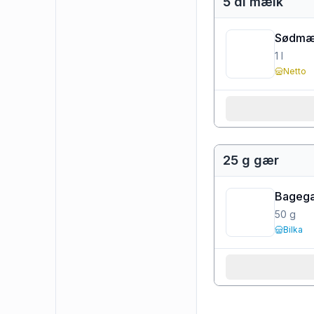
5 dl mælk
Sødmæl
1
l
Netto
25 g gær
Bageg
50
g
Bilka