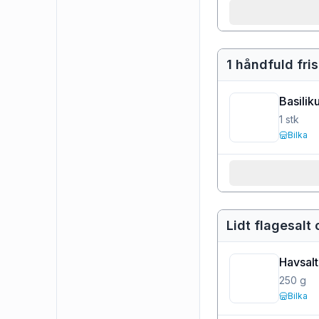
1 håndfuld fri
Basilik
1
stk
Bilka
Lidt flagesalt
Havsalt 
250
g
Bilka