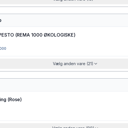
o
PESTO
(
REMA 1000 ØKOLOGISKE
)
000
Vælg anden vare (21)
ling
(
Rose
)