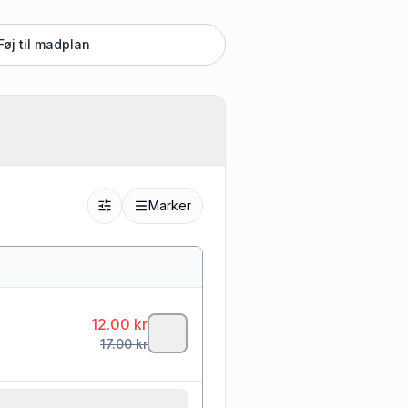
Føj til madplan
Marker
12.00
kr
17.00
kr