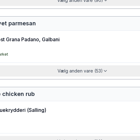
Vælg anden vare (90)
evet parmesan
st Grana Padano, Galbani
arket
Vælg anden vare (53)
e chicken rub
uekrydderi
(
Salling
)