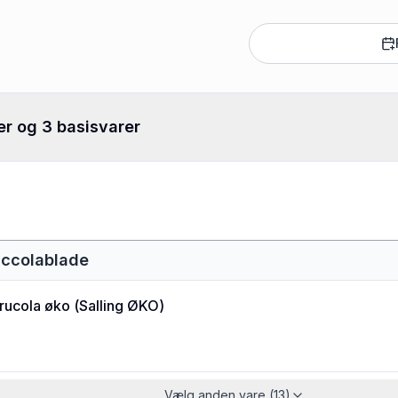
er og 3 basisvarer
uccolablade
 rucola øko
(
Salling ØKO
)
Vælg anden vare (13)