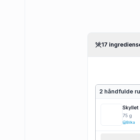
17 ingrediens
2 håndfulde r
Skyllet
75
g
Bilka