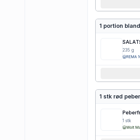
1 portion blan
SALAT
235
g
REMA 1
1 stk rød pebe
Peberfr
1
stk
Wolt M