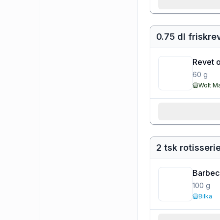
0.75 dl friskr
Revet o
60
g
Wolt M
2 tsk rotisseri
Barbec
100
g
Bilka