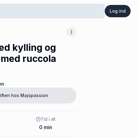
Log ind
Flere muligheder
ed kylling og
 med ruccola
on
iften hos
Majspassion
Tid i alt
0
min