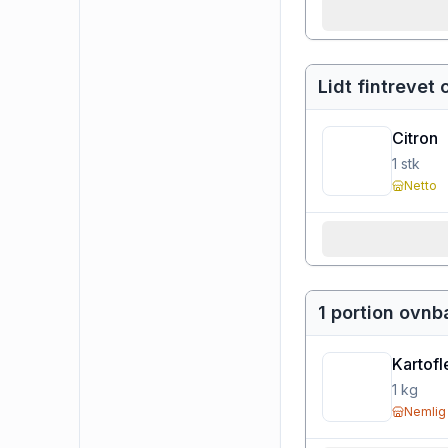
Lidt fintrevet 
Citron
1
stk
Netto
1 portion ovnb
Kartofl
1
kg
Nemlig