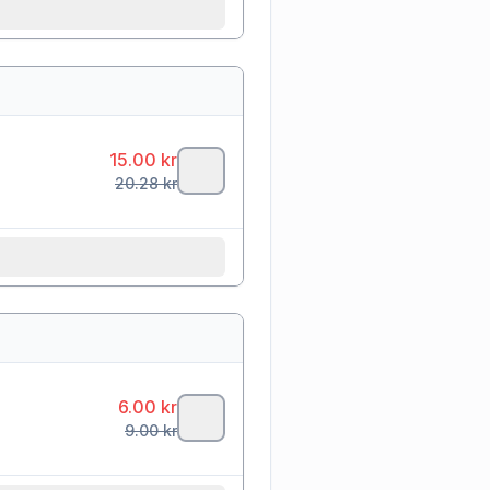
15.00
kr
20.28
kr
6.00
kr
9.00
kr