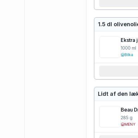
1.5 dl olivenol
Ekstra 
1000
ml
Bilka
Lidt af den læ
Beau D
285
g
MENY