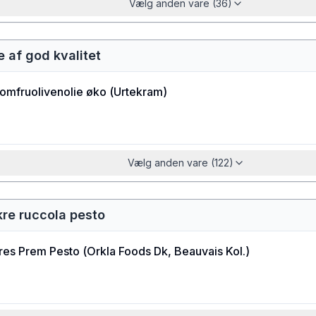
Vælg anden vare (36)
ie af god kvalitet
jomfruolivenolie øko
(
Urtekram
)
Vælg anden vare (122)
kre ruccola pesto
res Prem Pesto
(
Orkla Foods Dk, Beauvais Kol.
)