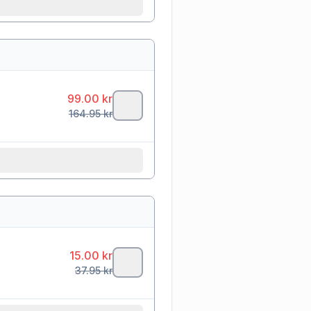
99.00
kr
164.95
kr
15.00
kr
37.95
kr