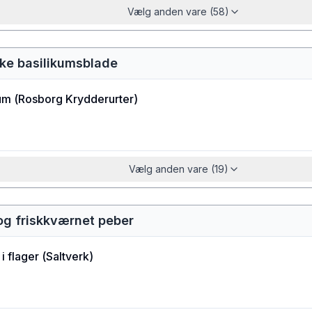
Vælg anden vare (58)
ske basilikumsblade
um
(
Rosborg Krydderurter
)
Vælg anden vare (19)
 og friskkværnet peber
i flager
(
Saltverk
)