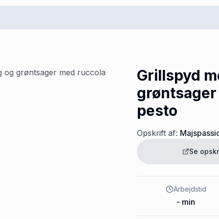
Grillspyd m
grøntsager
pesto
Opskrift af:
Majspassi
Se opskr
Arbejdstid
-
min