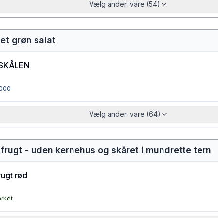
Vælg anden vare (54)
det grøn salat
SKÅLEN
000
Vælg anden vare (64)
rfrugt - uden kernehus og skåret i mundrette tern
ugt rød
arket