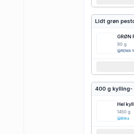
Lidt grøn pest
GRØN 
90
g
REMA 1
400 g kylling-
Hel kyl
1450
g
Bilka