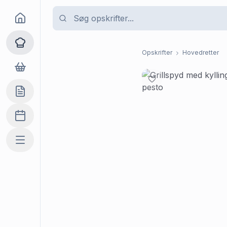
Goma
Opskrifter
Opskrifter
Hovedretter
Dagligvarer
Indkøbslisten
Madplan
Mere