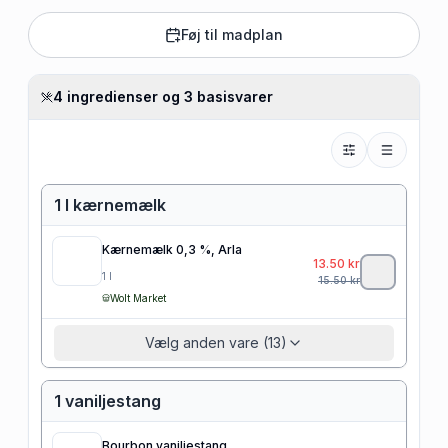
Føj til madplan
4 ingredienser og 3 basisvarer
1 l kærnemælk
Kærnemælk 0,3 %, Arla
13.50
kr
1
l
15.50
kr
Wolt Market
Vælg anden vare (13)
1 vaniljestang
Bourbon vaniljestang