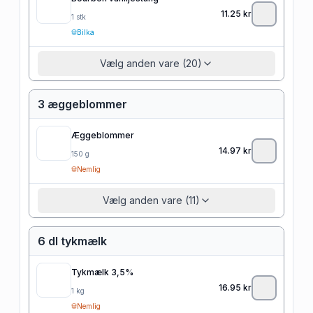
11.25
kr
1
stk
Bilka
Vælg anden vare (20)
3 æggeblommer
Æggeblommer
14.97
kr
150
g
Nemlig
Vælg anden vare (11)
6 dl tykmælk
Tykmælk 3,5%
16.95
kr
1
kg
Nemlig