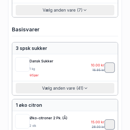
Vælg anden vare (7)
Basisvarer
3 spsk sukker
Dansk Sukker
10.00
kr
1
kg
16.95
kr
Spar
Vælg anden vare (41)
1 øko citron
Øko-citroner 2 Pk. (Å)
15.00
kr
2
stk
28.00
kr