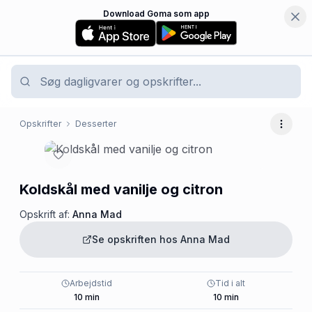
Download Goma som app
Opskrifter
Desserter
Flere 
Koldskål med vanilje og citron
Opskrift af:
Anna Mad
Se opskriften hos
Anna Mad
Arbejdstid
Tid i alt
10
min
10
min