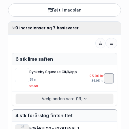
Føj til madplan
9 ingredienser og 7 basisvarer
6 stk lime saften
Rynkeby Squeeze Cit/li/app
25.00
kr
65
ml
34.95
kr
Spar
Vælg anden vare (19)
4 stk forårsløg fintsnittet
FORÅRSLØG - EGYPTEN KL 1