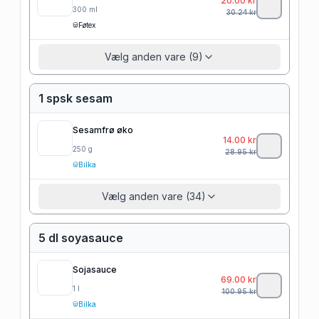
20.00
kr
300
ml
30.24
kr
Føtex
Vælg anden vare (9)
1 spsk sesam
Sesamfrø øko
14.00
kr
250
g
28.95
kr
Bilka
Vælg anden vare (34)
5 dl soyasauce
Sojasauce
69.00
kr
1
l
100.95
kr
Bilka