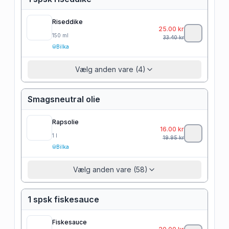
Riseddike
25.00
kr
150
ml
33.40
kr
Bilka
Vælg anden vare (4)
Smagsneutral olie
Rapsolie
16.00
kr
1
l
19.95
kr
Bilka
Vælg anden vare (58)
1 spsk fiskesauce
Fiskesauce