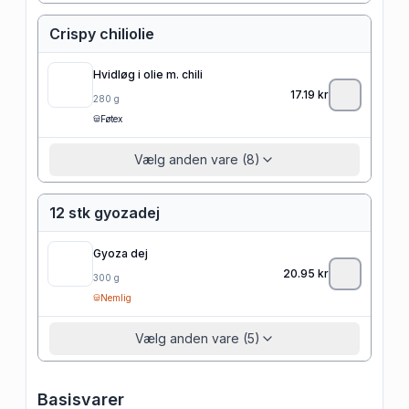
Crispy chiliolie
Hvidløg i olie m. chili
17.19
kr
280
g
Føtex
Vælg anden vare (8)
12 stk gyozadej
Gyoza dej
20.95
kr
300
g
Nemlig
Vælg anden vare (5)
Basisvarer