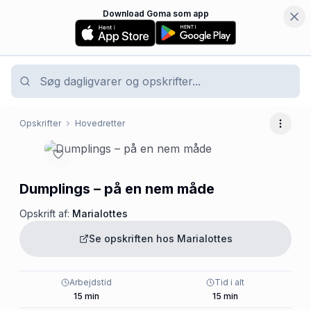
Download Goma som app
Opskrifter
Hovedretter
Flere 
Dumplings – på en nem måde
Opskrift af:
Marialottes
Se opskriften hos
Marialottes
Arbejdstid
Tid i alt
15
min
15
min