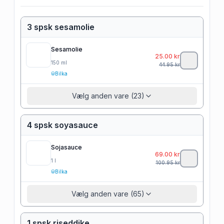
3 spsk sesamolie
Sesamolie
25.00
kr
150
ml
44.95
kr
Bilka
Vælg anden vare (23)
4 spsk soyasauce
Sojasauce
69.00
kr
1
l
100.95
kr
Bilka
Vælg anden vare (65)
1 spsk riseddike