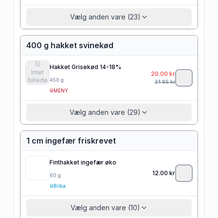
Vælg anden vare (23)
400 g hakket svinekød
Hakket Grisekød 14-18%
Intet
20.00
kr
billede
450
g
34.95
kr
MENY
Vælg anden vare (29)
1 cm ingefær friskrevet
Finthakket ingefær øko
12.00
kr
60
g
Bilka
Vælg anden vare (10)