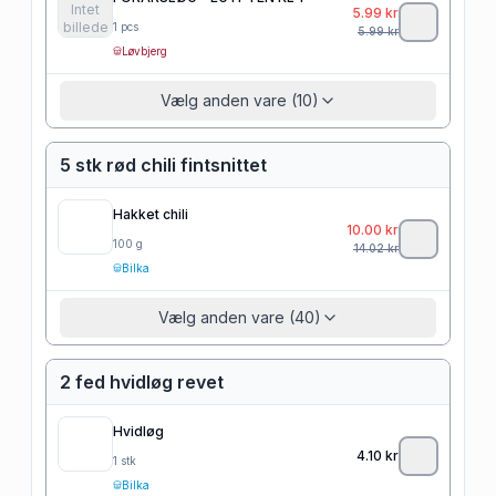
Intet
5.99
kr
billede
1
pcs
5.99
kr
Løvbjerg
Vælg anden vare (10)
5 stk rød chili fintsnittet
Hakket chili
10.00
kr
100
g
14.02
kr
Bilka
Vælg anden vare (40)
2 fed hvidløg revet
Hvidløg
4.10
kr
1
stk
Bilka