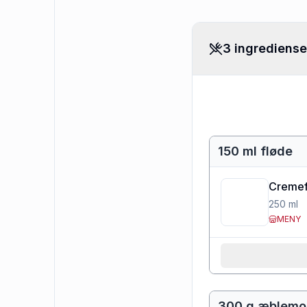
3 ingrediense
150 ml fløde
Cremef
250
ml
MENY
300 g æblemo