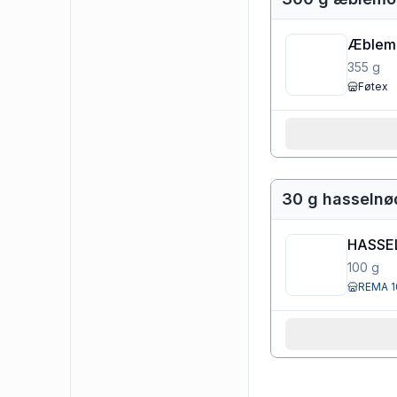
Æblemos
355
g
Føtex
30 g hasselnø
HASSE
100
g
REMA 1