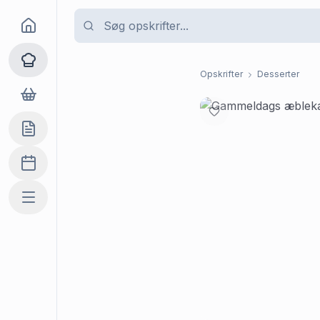
Goma
Opskrifter
Opskrifter
Desserter
Dagligvarer
Indkøbslisten
Madplan
Mere