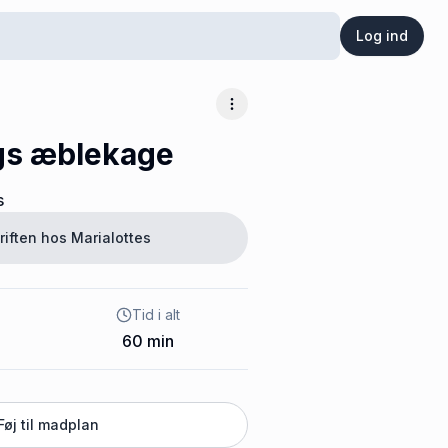
Log ind
Flere muligheder
s æblekage
s
riften hos
Marialottes
Tid i alt
60
min
Føj til madplan