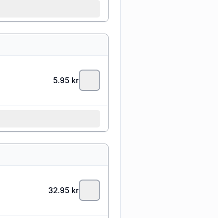
5.95
kr
32.95
kr