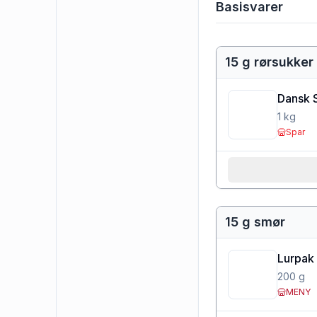
Basisvarer
15 g rørsukker
Dansk 
1
kg
Spar
15 g smør
Lurpak 
200
g
MENY