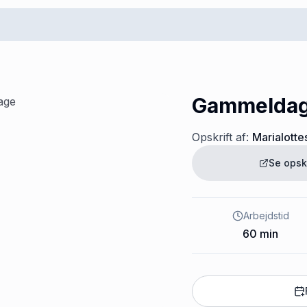
Gammeldag
Opskrift af:
Marialotte
Se opsk
Arbejdstid
60
min