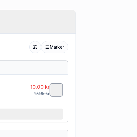
Marker
10.00
kr
17.95
kr