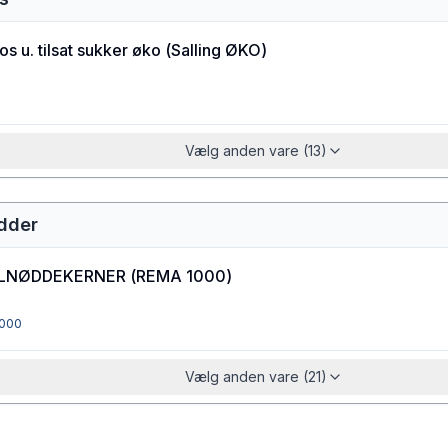
 u. tilsat sukker øko
(
Salling ØKO
)
Vælg anden vare (13)
dder
LNØDDEKERNER
(
REMA 1000
)
000
Vælg anden vare (21)