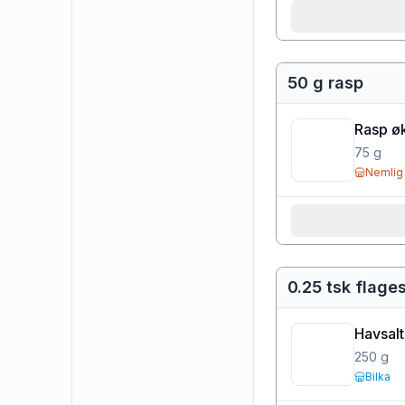
50 g rasp
Rasp ø
75
g
Nemlig
0.25 tsk flages
Havsalt 
250
g
Bilka