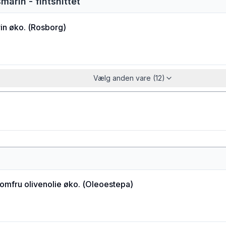
smarin - fintsnittet
in øko.
(
Rosborg
)
Vælg anden vare (12)
jomfru olivenolie øko.
(
Oleoestepa
)