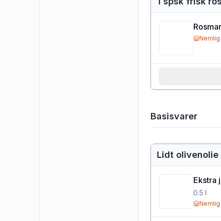
1 spsk frisk ro
Rosmar
Nemlig
Basisvarer
Lidt olivenolie
Ekstra 
0.5
l
Nemlig