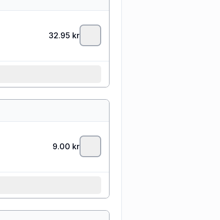
32.95
kr
9.00
kr