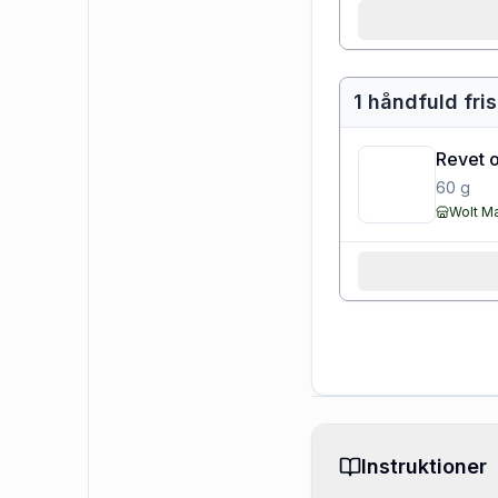
1 håndfuld fr
Revet o
60
g
Wolt M
Instruktioner