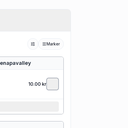
Marker
icenapavalley
10.00
kr