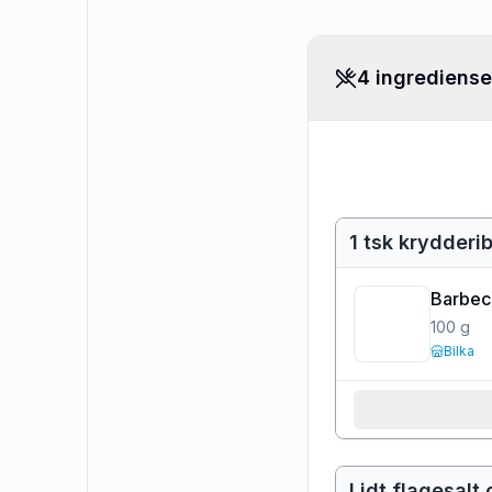
4 ingrediense
1 tsk krydderi
Barbec
100
g
Bilka
Lidt flagesalt