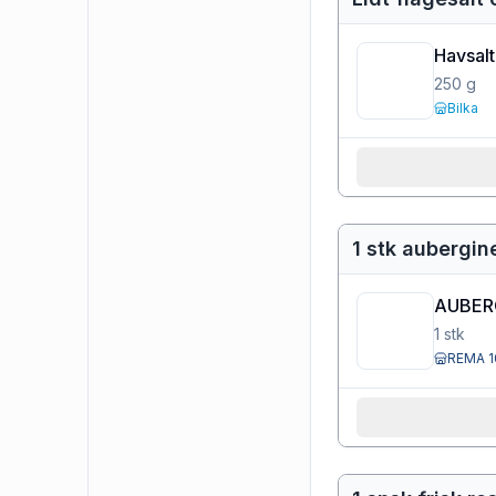
Havsalt 
250
g
Bilka
1 stk aubergine
AUBER
1
stk
REMA 1