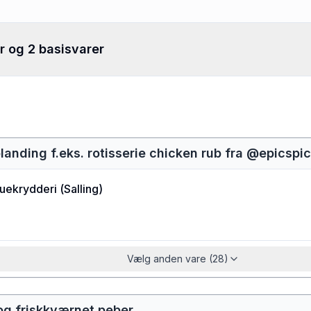
r og 2 basisvarer
blanding f.eks. rotisserie chicken rub fra @epicsp
uekrydderi
(
Salling
)
Vælg anden vare (28)
 og friskkværnet peber