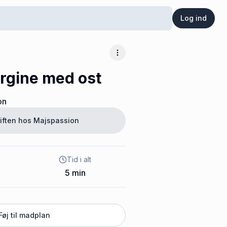
Log ind
Flere muligheder
ergine med ost
on
iften hos
Majspassion
Tid i alt
5
min
Føj til madplan