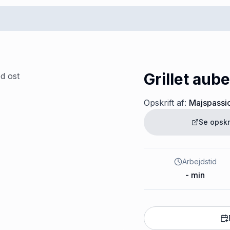
Grillet aub
Opskrift af:
Majspassi
Se opskr
Arbejdstid
-
min