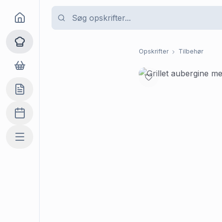
Goma
Opskrifter
Opskrifter
Tilbehør
Dagligvarer
Indkøbslisten
Madplan
Mere