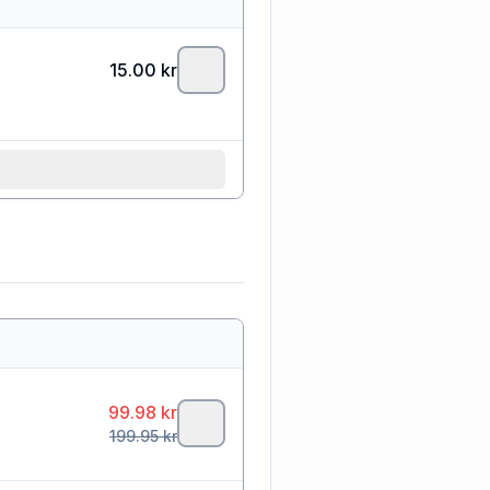
15.00
kr
99.98
kr
199.95
kr