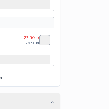
22.00
kr
24.50
kr
er