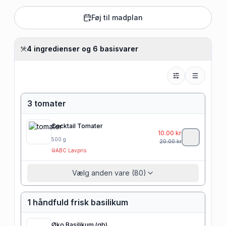
Føj til madplan
4 ingredienser og 6 basisvarer
3 tomater
Cocktail Tomater
10.00
kr
500
g
20.00
kr
ABC Lavpris
Vælg anden vare (80)
1 håndfuld frisk basilikum
Øko Basilikum (gb)