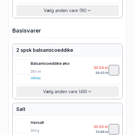
Vælg anden vare (16)
Basisvarer
2 spsk balsamicoeddike
Balsamicoeddike øko
30.04
kr
250
ml
39.00
kr
Bilka
Vælg anden vare (49)
Salt
Havsalt
30.00
kr
250
g
34.88
kr