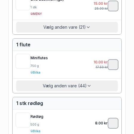
15.00
kr
1
stk
25.00
kr
MENY
Vælg anden vare (21)
1 flute
Miniflutes
10.00
kr
750
g
17.50
kr
Bilka
Vælg anden vare (44)
1 stk rødløg
Rødløg
8.00
kr
500
g
Bilka