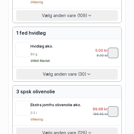
Nemlig
Vælg anden vare (109)
1 fed hvidløg
Hvidløg øko.
5.00
kr
80
g
9.00
kr
Wolt Market
Vælg anden vare (30)
3 spsk olivenolie
Ekstra jomfru olivenolie øko.
99.98
kr
0.5
l
199.95
kr
Nemlig
Vælg anden vare (126)