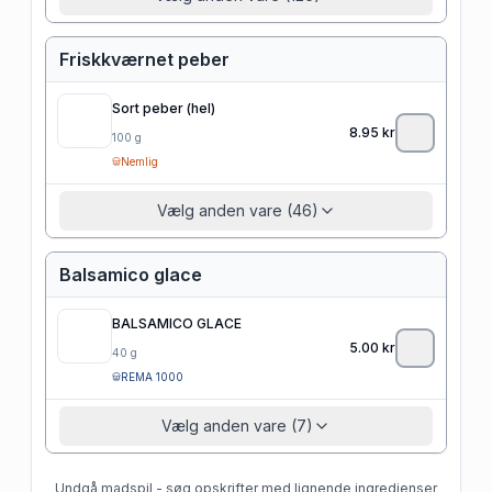
Friskkværnet peber
Sort peber (hel)
8.95
kr
100
g
Nemlig
Vælg anden vare (46)
Balsamico glace
BALSAMICO GLACE
5.00
kr
40
g
REMA 1000
Vælg anden vare (7)
Undgå madspil - søg opskrifter med lignende ingredienser