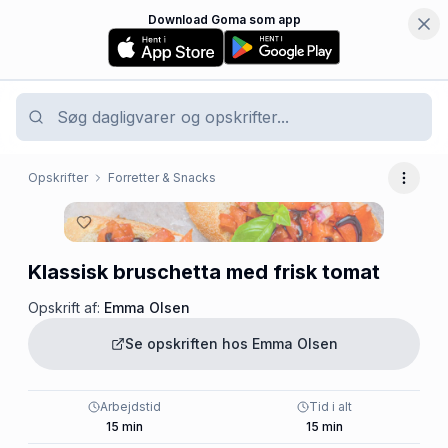
Download Goma som app
Opskrifter
Forretter & Snacks
Flere 
Klassisk bruschetta med frisk tomat
Opskrift af:
Emma Olsen
Se opskriften hos
Emma Olsen
Arbejdstid
Tid i alt
15
min
15
min