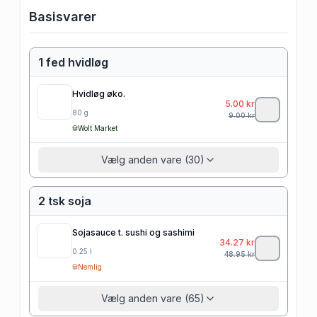
Basisvarer
1 fed hvidløg
Hvidløg øko.
5.00
kr
80
g
9.00
kr
Wolt Market
Vælg anden vare (30)
2 tsk soja
Sojasauce t. sushi og sashimi
34.27
kr
0.25
l
48.95
kr
Nemlig
Vælg anden vare (65)