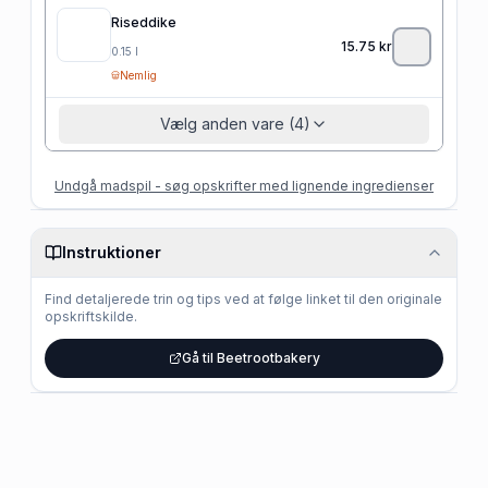
Riseddike
15.75
kr
0.15
l
Nemlig
Vælg anden vare (4)
Undgå madspil - søg opskrifter med lignende ingredienser
Instruktioner
Find detaljerede trin og tips ved at følge linket til den originale
opskriftskilde.
Gå til Beetrootbakery