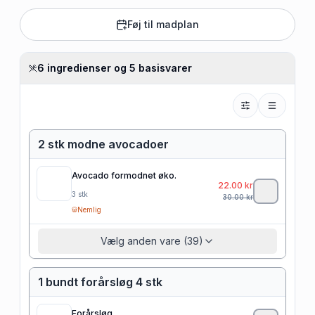
Føj til madplan
6 ingredienser og 5 basisvarer
2 stk modne avocadoer
Avocado formodnet øko.
22.00
kr
3
stk
30.00
kr
Nemlig
Vælg anden vare (39)
1 bundt forårsløg 4 stk
Forårsløg