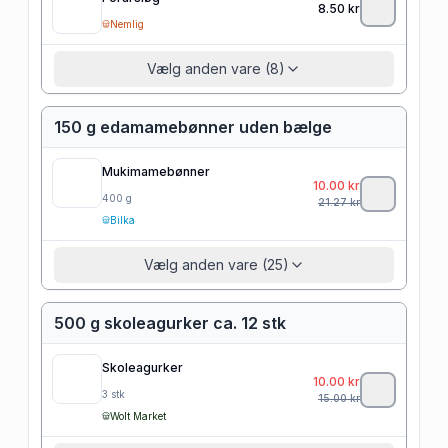
8.50
kr
Nemlig
Vælg anden vare (8)
150 g edamamebønner uden bælge
Mukimamebønner
10.00
kr
400
g
21.27
kr
Bilka
Vælg anden vare (25)
500 g skoleagurker ca. 12 stk
Skoleagurker
10.00
kr
3
stk
15.00
kr
Wolt Market