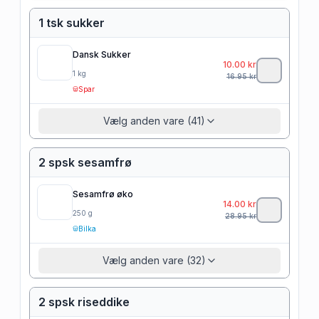
1 tsk sukker
Dansk Sukker
10.00
kr
1
kg
16.95
kr
Spar
Vælg anden vare (41)
2 spsk sesamfrø
Sesamfrø øko
14.00
kr
250
g
28.95
kr
Bilka
Vælg anden vare (32)
2 spsk riseddike