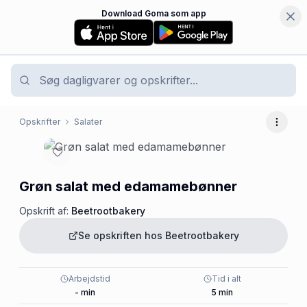
Download Goma som app
Opskrifter
Salater
Flere 
Grøn salat med edamamebønner
Opskrift af:
Beetrootbakery
Se opskriften hos
Beetrootbakery
Arbejdstid
Tid i alt
-
min
5
min