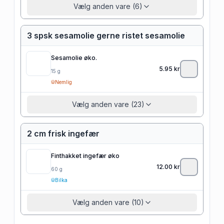
Vælg anden vare (6)
3 spsk sesamolie gerne ristet sesamolie
Sesamolie øko.
5.95
kr
15
g
Nemlig
Vælg anden vare (23)
2 cm frisk ingefær
Finthakket ingefær øko
12.00
kr
60
g
Bilka
Vælg anden vare (10)