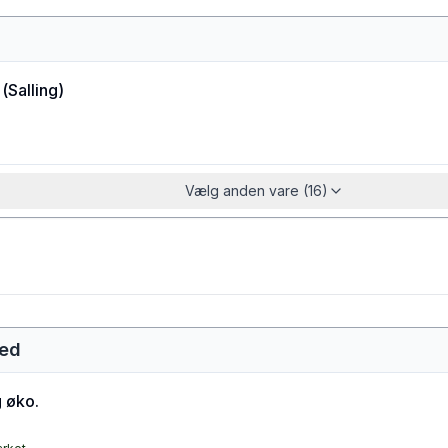
(
Salling
)
Vælg anden vare (16)
fed
 øko.