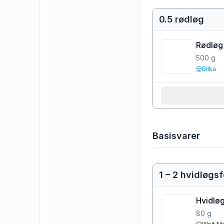
0.5 rødløg
Rødløg
500
g
Bilka
Basisvarer
1 – 2 hvidløgs
Hvidløg
80
g