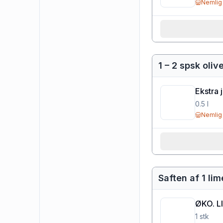
Nemlig
1 – 2 spsk oliv
Ekstra 
0.5
l
Nemlig
Saften af 1 lim
ØKO. L
1
stk