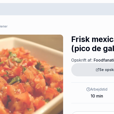
erier
Frisk mexi
(pico de gal
Opskrift af:
Foodfanat
Se opsk
Arbejdstid
10
min