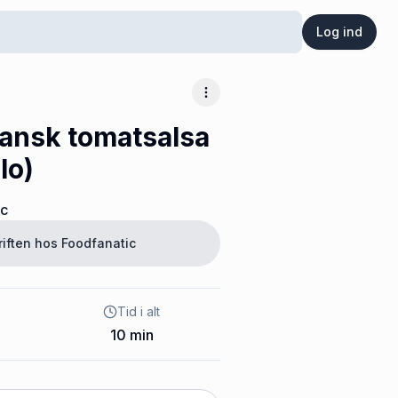
Log ind
Flere muligheder
cansk tomatsalsa
lo)
ic
riften hos
Foodfanatic
Tid i alt
10
min