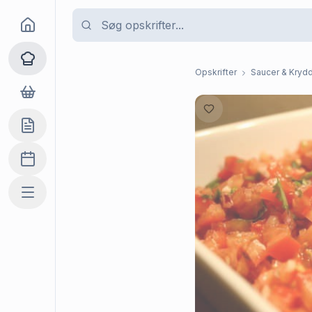
Goma
Opskrifter
Opskrifter
Saucer & Krydd
Dagligvarer
Indkøbslisten
Madplan
Mere