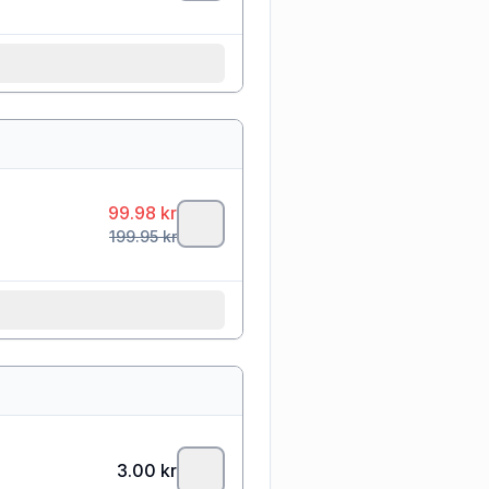
99.98
kr
199.95
kr
3.00
kr