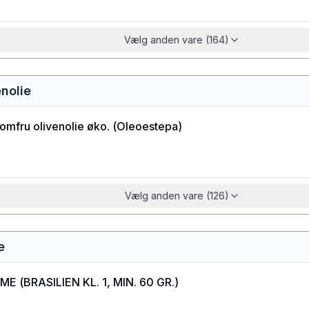
Vælg anden vare (164)
enolie
jomfru olivenolie øko.
(
Oleoestepa
)
Vælg anden vare (126)
e
IME
(
BRASILIEN KL. 1, MIN. 60 GR.
)