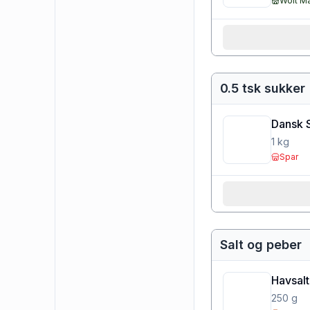
Wolt M
0.5 tsk sukker
Dansk 
1
kg
Spar
Salt og peber
Havsalt
250
g