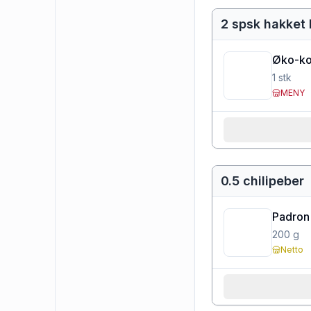
2 spsk hakket 
Øko-ko
1
stk
MENY
0.5 chilipeber
Padron
200
g
Netto