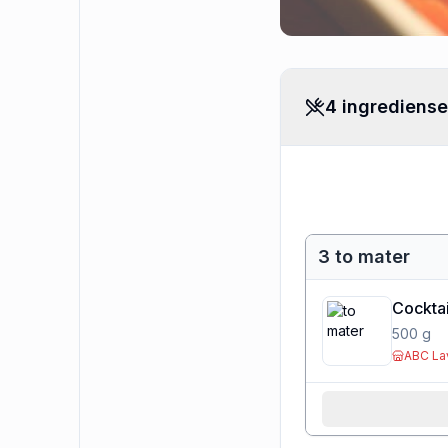
4 ingrediense
3 to mater
Cockta
500
g
ABC La