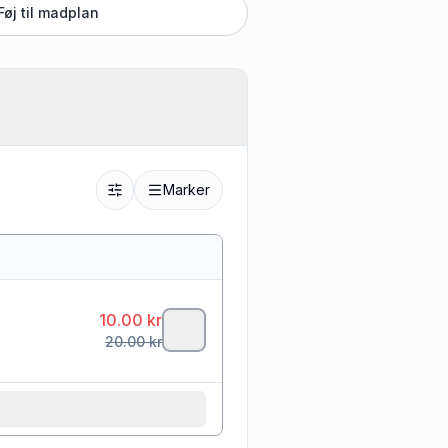
Føj til madplan
Marker
10.00
kr
20.00
kr