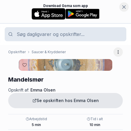
Download Goma som app
Opskrifter
Saucer & Krydderier
Flere 
Mandelsmør
Opskrift af:
Emma Olsen
Se opskriften hos
Emma Olsen
Arbejdstid
Tid i alt
5
min
10
min