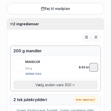
Føj til madplan
2 ingredienser
200 g mandler
MANDLER
8.95
kr
100
g
REMA 1000
Vælg anden vare (50)
2 tsk julekrydderi
Auto-søgning
Ingen dagligvarer fundet. Juster søgeterm eller