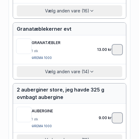
Vælg anden vare (16)
Granatæblekerner evt
GRANATÆBLER
13.00
kr
1
stk
REMA 1000
Vælg anden vare (14)
2 auberginer store, jeg havde 325 g
ovnbagt aubergine
AUBERGINE
9.00
kr
1
stk
REMA 1000