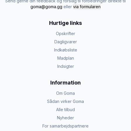
Send gerne din feedback og forslag til forbedringer direkte til
goma@goma.gg
eller
via formularen
Hurtige links
Opskrifter
Dagligvarer
Indkøbsliste
Madplan
Indsigter
Information
Om Goma
Sådan virker Goma
Alle tilbud
Nyheder
For samarbejdspartnere