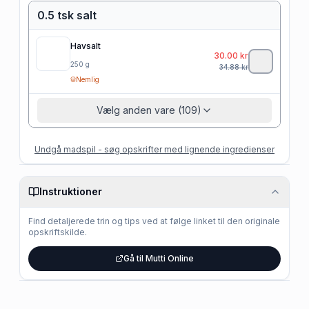
0.5 tsk salt
Havsalt
30.00
kr
250
g
34.88
kr
Nemlig
Vælg anden vare (109)
Undgå madspil - søg opskrifter med lignende ingredienser
Instruktioner
Find detaljerede trin og tips ved at følge linket til den originale
opskriftskilde.
Gå til Mutti Online