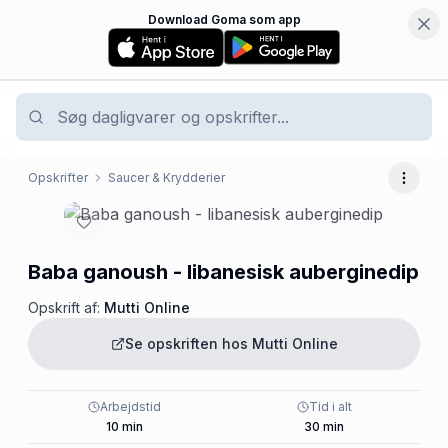
Download Goma som app
Opskrifter
Saucer & Krydderier
Flere 
Baba ganoush - libanesisk auberginedip
Opskrift af:
Mutti Online
Se opskriften hos
Mutti Online
Arbejdstid
Tid i alt
10
min
30
min