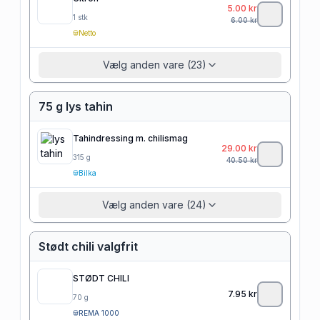
5.00
kr
1
stk
6.00
kr
Netto
Vælg anden vare (23)
75 g lys tahin
Tahindressing m. chilismag
29.00
kr
315
g
40.50
kr
Bilka
Vælg anden vare (24)
Stødt chili valgfrit
STØDT CHILI
7.95
kr
70
g
REMA 1000