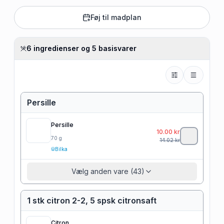
Føj til madplan
6 ingredienser og 5 basisvarer
Persille
Persille
10.00
kr
70
g
14.02
kr
Bilka
Vælg anden vare (43)
1 stk citron 2-2, 5 spsk citronsaft
Citron