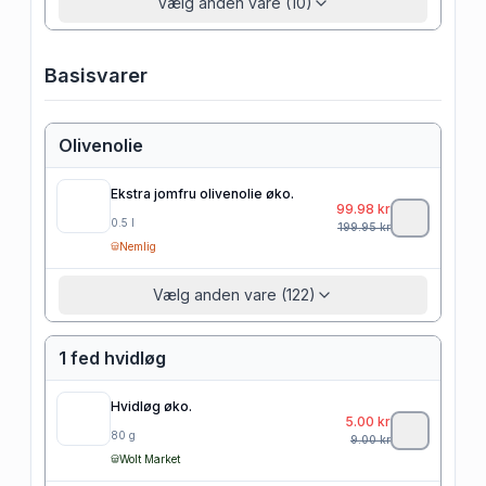
Vælg anden vare (10)
Basisvarer
Olivenolie
Ekstra jomfru olivenolie øko.
99.98
kr
0.5
l
199.95
kr
Nemlig
Vælg anden vare (122)
1 fed hvidløg
Hvidløg øko.
5.00
kr
80
g
9.00
kr
Wolt Market