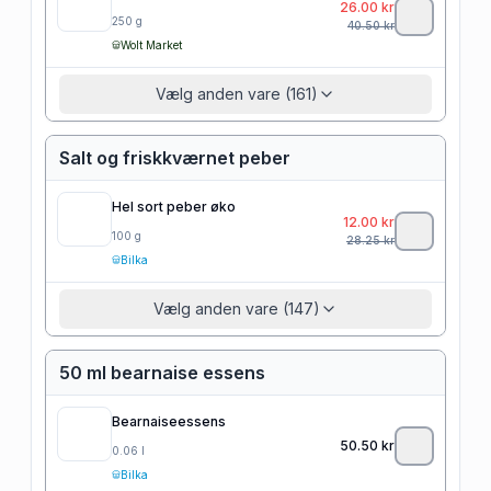
26.00
kr
250
g
40.50
kr
Wolt Market
Vælg anden vare (161)
Salt og friskkværnet peber
Hel sort peber øko
12.00
kr
100
g
28.25
kr
Bilka
Vælg anden vare (147)
50 ml bearnaise essens
Bearnaiseessens
50.50
kr
0.06
l
Bilka