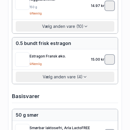
14.97
kr
150
g
Nemlig
Vælg anden vare (10)
0.5 bundt frisk estragon
Estragon Fransk øko.
15.00
kr
Nemlig
Vælg anden vare (4)
Basisvarer
50 g smør
Smørbar laktosefri, Arla LactoFREE