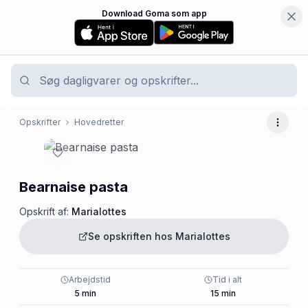
Download Goma som app
Opskrifter
Hovedretter
Flere 
Bearnaise pasta
Opskrift af:
Marialottes
Se opskriften hos
Marialottes
Arbejdstid
Tid i alt
5
min
15
min