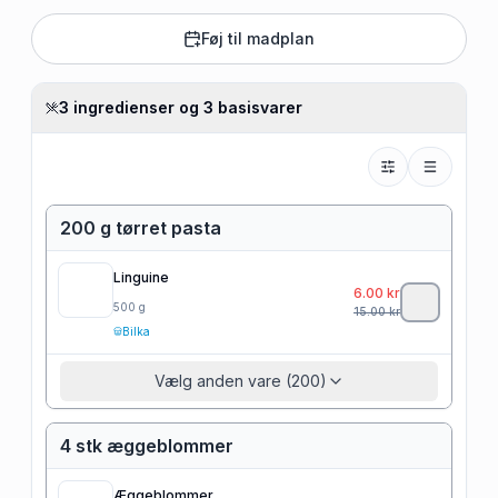
Føj til madplan
3 ingredienser og 3 basisvarer
200 g tørret pasta
Linguine
6.00
kr
500
g
15.00
kr
Bilka
Vælg anden vare (200)
4 stk æggeblommer
Æggeblommer