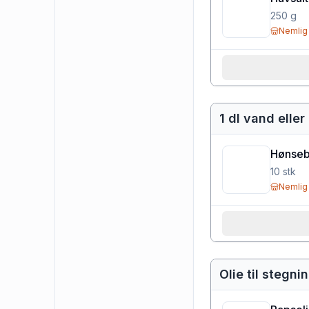
250
g
Nemlig
1 dl vand elle
Hønseb
10
stk
Nemlig
Olie til stegni