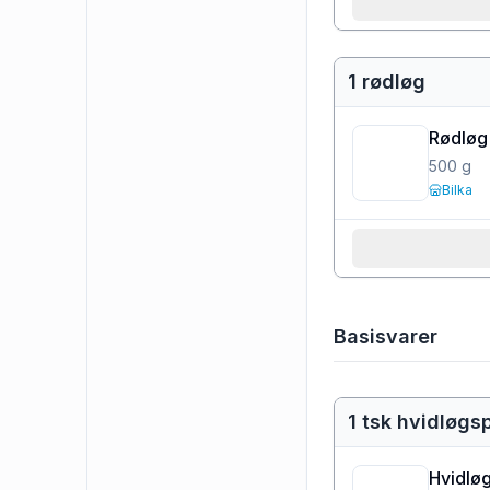
1 rødløg
Rødløg
500
g
Bilka
Basisvarer
1 tsk hvidløgs
Hvidlø