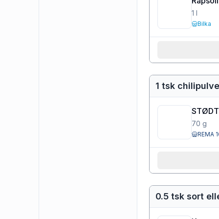
Rapsol
1
l
Bilka
1 tsk chilipulve
STØDT 
70
g
REMA 1
0.5 tsk sort el