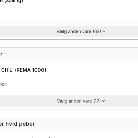
ie
(
Salling
)
Vælg anden vare (62)
r
CHILI
(
REMA 1000
)
000
Vælg anden vare (17)
ler hvid peber