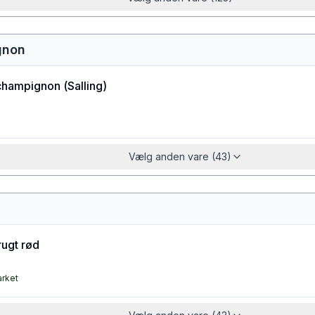
gnon
champignon
(
Salling
)
Vælg anden vare (43)
ugt rød
arket