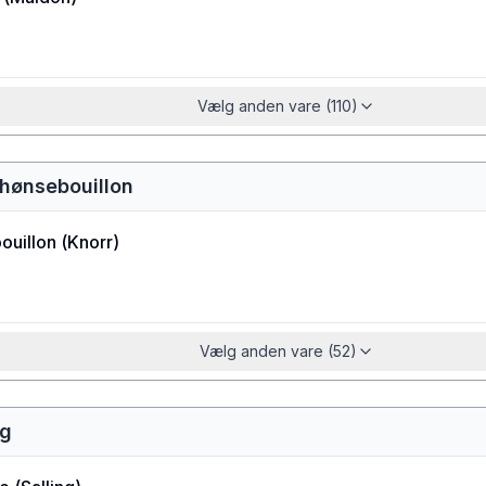
Vælg anden vare (110)
r hønsebouillon
ouillon
(
Knorr
)
Vælg anden vare (52)
ng