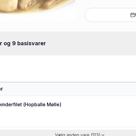
r og 9 basisvarer
er
einderfilet
(
Hopballe Mølle
)
Vælg anden vare (123)