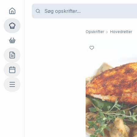
Goma
Opskrifter
Opskrifter
Hovedretter
Dagligvarer
Indkøbslisten
Madplan
Mere