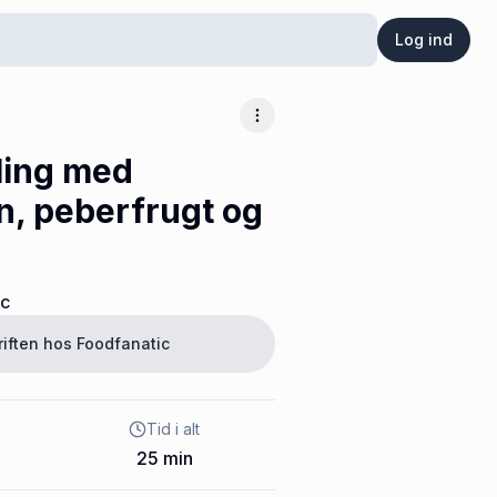
Log ind
Flere muligheder
ling med
, peberfrugt og
ic
riften hos
Foodfanatic
Tid i alt
25
min