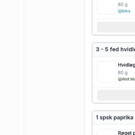
80
g
Bilka
3 - 5 fed hvid
Hvidløg
80
g
Wolt M
1 spsk paprika
Røget 