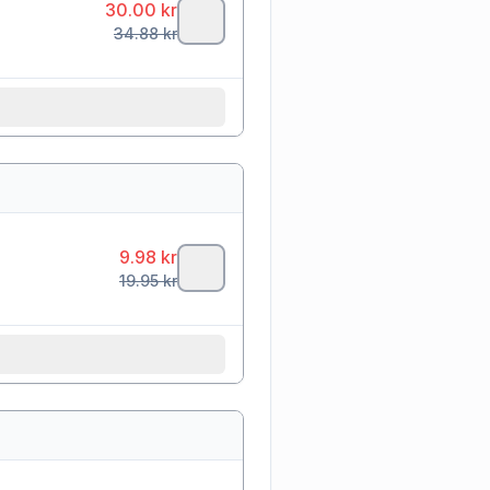
30.00
kr
34.88
kr
9.98
kr
19.95
kr