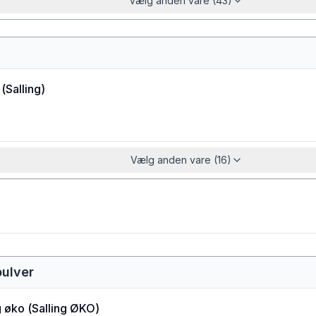
Vælg anden vare (43)
(
Salling
)
Vælg anden vare (16)
pulver
g øko
(
Salling ØKO
)