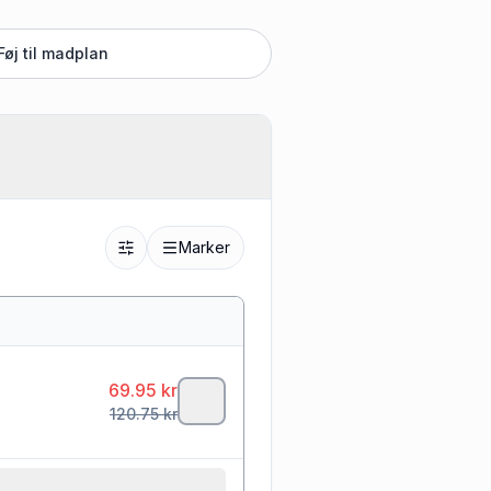
Føj til madplan
Marker
69.95
kr
120.75
kr