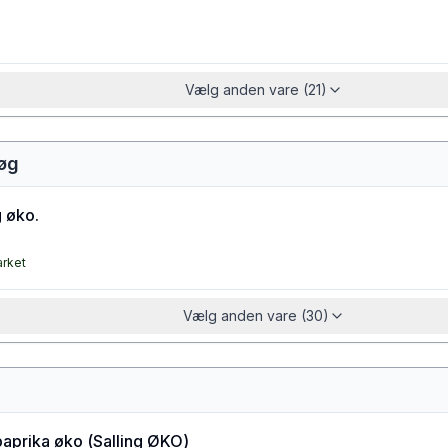
Vælg anden vare (21)
løg
 øko.
arket
Vælg anden vare (30)
paprika øko
(
Salling ØKO
)