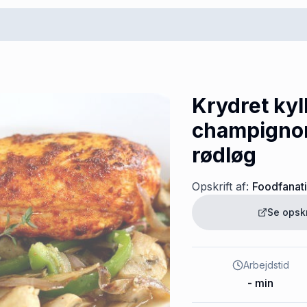
Krydret kyl
champignon
rødløg
Opskrift af:
Foodfanat
Se opsk
Arbejdstid
-
min