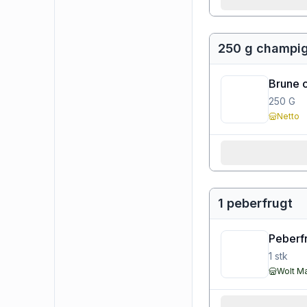
250 g champi
Brune 
250
G
Netto
1 peberfrugt
Peberfr
1
stk
Wolt M