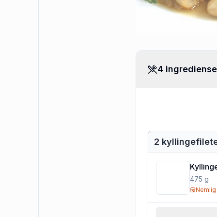
4 ingrediense
2 kyllingefilet
Kylling
475
g
Nemlig