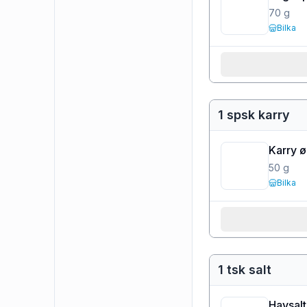
70
g
Bilka
1 spsk karry
Karry 
50
g
Bilka
1 tsk salt
Havsalt