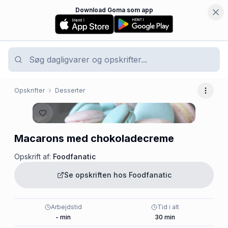
Download Goma som app
Opskrifter
Desserter
Flere 
Macarons med chokoladecreme
Opskrift af:
Foodfanatic
Se opskriften hos
Foodfanatic
Arbejdstid
Tid i alt
-
min
30
min