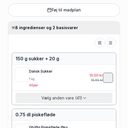
Føj til madplan
8 ingredienser og 2 basisvarer
150 g sukker + 20 g
Dansk Sukker
10.00
kr
1
kg
16.95
kr
Spar
Vælg anden vare (41)
0.75 dl piskefløde
Gb/Øg Piskefløde Øko