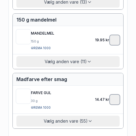
Vælg anden vare (13)
150 g mandelmel
MANDELMEL
19.95
kr
150
g
REMA 1000
Vælg anden vare (11)
Madfarve efter smag
FARVE GUL
14.47
kr
30
g
REMA 1000
Vælg anden vare (55)