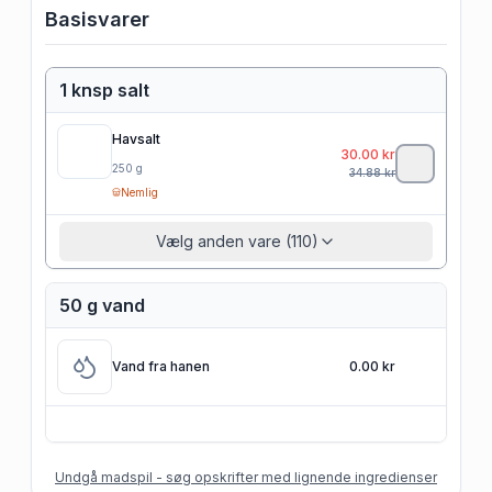
Basisvarer
1 knsp salt
Havsalt
30.00
kr
250
g
34.88
kr
Nemlig
Vælg anden vare (110)
50 g vand
Vand fra hanen
0.00 kr
Undgå madspil - søg opskrifter med lignende ingredienser