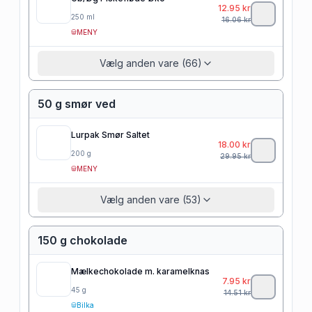
12.95
kr
250
ml
16.06
kr
MENY
Vælg anden vare (66)
50 g smør ved
Lurpak Smør Saltet
18.00
kr
200
g
29.95
kr
MENY
Vælg anden vare (53)
150 g chokolade
Mælkechokolade m. karamelknas
7.95
kr
45
g
14.51
kr
Bilka