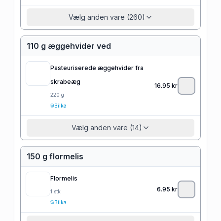
Vælg anden vare (260)
110 g æggehvider ved
Pasteuriserede æggehvider fra
skrabeæg
16.95
kr
220
g
Bilka
Vælg anden vare (14)
150 g flormelis
Flormelis
6.95
kr
1
stk
Bilka