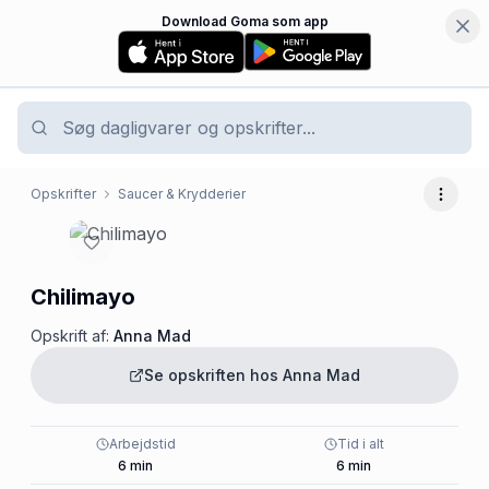
Download Goma som app
Opskrifter
Saucer & Krydderier
Flere 
Chilimayo
Opskrift af:
Anna Mad
Se opskriften hos
Anna Mad
Arbejdstid
Tid i alt
6
min
6
min