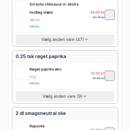
Sriracha chilisauce m. ekstra
hvidløg stærk
39.00
kr
50.19
kr
455
ml
Bilka
Vælg anden vare (47)
0.25 tsk røget paprika
Røget paprika øko
12.00
kr
70
g
19.95
kr
Bilka
Vælg anden vare (9)
2 dl smagsneutral olie
Rapsolie