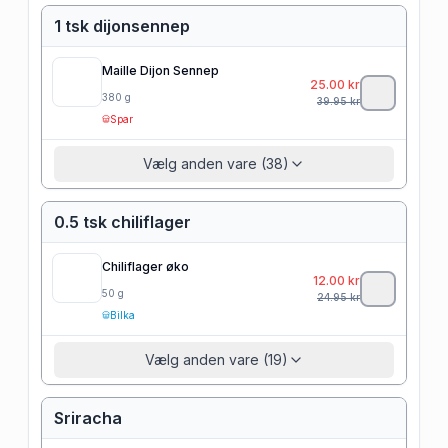
1 tsk dijonsennep
Maille Dijon Sennep
25.00
kr
380
g
39.95
kr
Spar
Vælg anden vare (38)
0.5 tsk chiliflager
Chiliflager øko
12.00
kr
50
g
24.95
kr
Bilka
Vælg anden vare (19)
Sriracha