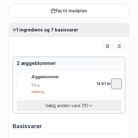
Føj til madplan
1 ingrediens og 7 basisvarer
2 æggeblommer
Æggeblommer
14.97
kr
150
g
Nemlig
Vælg anden vare (11)
Basisvarer