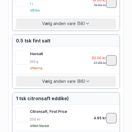
16.00
kr
1
l
19.95
kr
Bilka
Vælg anden vare (58)
0.5 tsk fint salt
Havsalt
30.00
kr
250
g
34.88
kr
Nemlig
Vælg anden vare (86)
1 tsk citronsaft eddike)
Citronsaft, First Price
4.95
kr
200
ml
Wolt Market