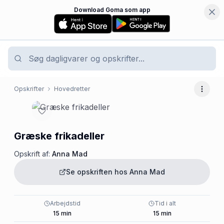
Download Goma som app
Opskrifter
Hovedretter
Flere 
Græske frikadeller
Opskrift af:
Anna Mad
Se opskriften hos
Anna Mad
Arbejdstid
Tid i alt
15
min
15
min