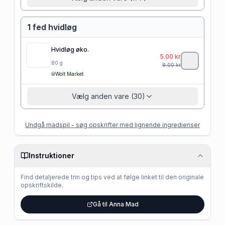
1 fed hvidløg
Hvidløg øko.
5.00
kr
80
g
9.00
kr
Wolt Market
Vælg anden vare (30)
Undgå madspil - søg opskrifter med lignende ingredienser
Instruktioner
Find detaljerede trin og tips ved at følge linket til den originale
opskriftskilde.
Gå til Anna Mad