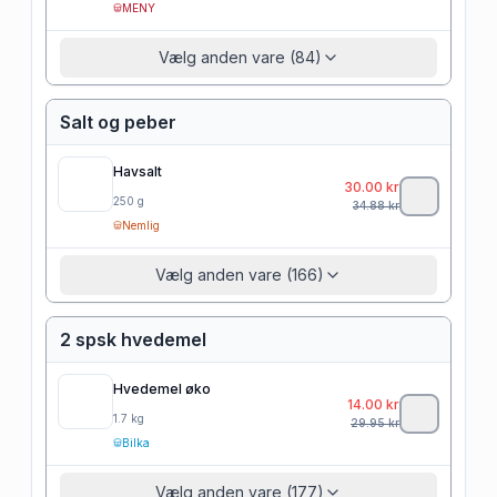
MENY
Vælg anden vare (84)
Salt og peber
Havsalt
30.00
kr
250
g
34.88
kr
Nemlig
Vælg anden vare (166)
2 spsk hvedemel
Hvedemel øko
14.00
kr
1.7
kg
29.95
kr
Bilka
Vælg anden vare (177)