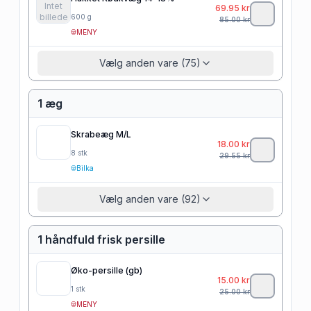
Intet
69.95
kr
billede
600
g
85.00
kr
MENY
Vælg anden vare (75)
1 æg
Skrabeæg M/L
18.00
kr
8
stk
29.55
kr
Bilka
Vælg anden vare (92)
1 håndfuld frisk persille
Øko-persille (gb)
15.00
kr
1
stk
25.00
kr
MENY