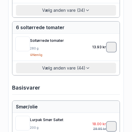
Vælg anden vare (34)
6 soltørrede tomater
Soltørrede tomater
13.93
kr
280
g
Nemlig
Vælg anden vare (44)
Basisvarer
Smør/olie
Lurpak Smør Saltet
18.00
kr
200
g
29.95
kr