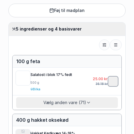
Føj til madplan
5 ingredienser og 4 basisvarer
100 g feta
Salatost i blok 17% fedt
25.00
kr
500
g
36.18
kr
Bilka
Vælg anden vare (71)
400 g hakket oksekød
Hakket Kødkvæg 14-18%