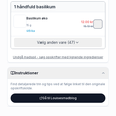
1 håndfuld basilikum
Basilikum øko
12.00
kr
15
g
15.13
kr
Bilka
Vælg anden vare (47)
Undgå madspil - søg opskrifter med lignende ingredienser
Instruktioner
Find detaljerede trin og tips ved at følge linket til den originale
opskriftskilde.
Gå til Louisesmadblog