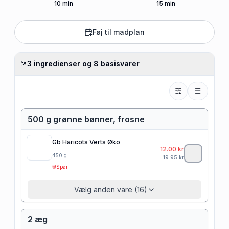
10
min
15
min
Føj til madplan
3 ingredienser og 8 basisvarer
500 g grønne bønner, frosne
Gb Haricots Verts Øko
12.00
kr
450
g
19.95
kr
Spar
Vælg anden vare (16)
2 æg