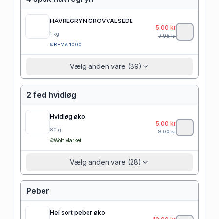
HAVREGRYN GROVVALSEDE
5.00
kr
1
kg
7.95
kr
REMA 1000
Vælg anden vare (89)
2 fed hvidløg
Hvidløg øko.
5.00
kr
80
g
9.00
kr
Wolt Market
Vælg anden vare (28)
Peber
Hel sort peber øko