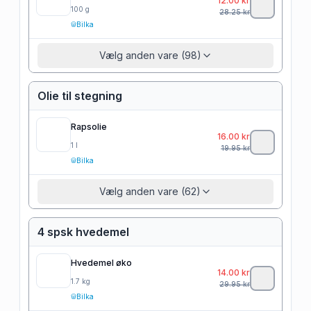
12.00
kr
100
g
28.25
kr
Bilka
Vælg anden vare (98)
Olie til stegning
Rapsolie
16.00
kr
1
l
19.95
kr
Bilka
Vælg anden vare (62)
4 spsk hvedemel
Hvedemel øko
14.00
kr
1.7
kg
29.95
kr
Bilka