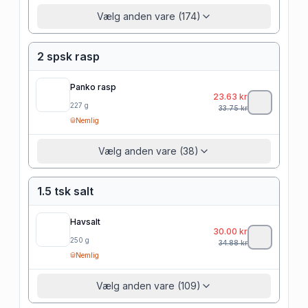
Vælg anden vare (174)
2 spsk rasp
Panko rasp
23.63
kr
227
g
33.75
kr
Nemlig
Vælg anden vare (38)
1.5 tsk salt
Havsalt
30.00
kr
250
g
34.88
kr
Nemlig
Vælg anden vare (109)