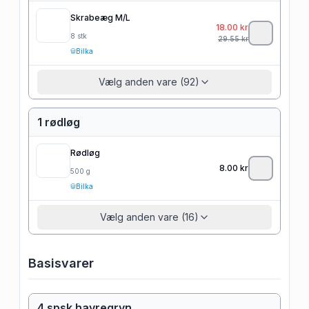
Skrabeæg M/L
18.00
kr
8
stk
29.55
kr
Bilka
Vælg anden vare (92)
1 rødløg
Rødløg
8.00
kr
500
g
Bilka
Vælg anden vare (16)
Basisvarer
4 spsk havregryn