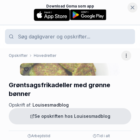
Download Goma som app
Opskrifter
Hovedretter
Flere 
Grøntsagsfrikadeller med grønne
bønner
Opskrift af:
Louisesmadblog
Se opskriften hos
Louisesmadblog
Arbejdstid
Tid i alt