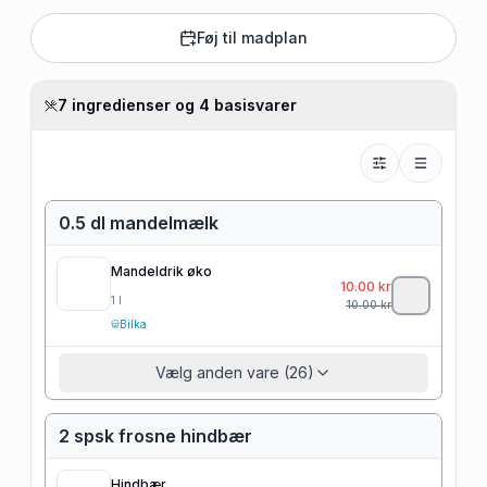
Føj til madplan
7 ingredienser og 4 basisvarer
0.5 dl mandelmælk
Mandeldrik øko
10.00
kr
1
l
10.00
kr
Bilka
Vælg anden vare (26)
2 spsk frosne hindbær
Hindbær