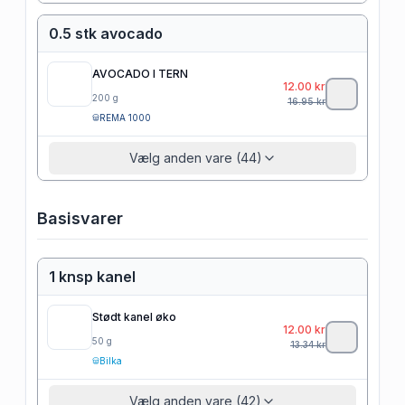
0.5 stk avocado
AVOCADO I TERN
12.00
kr
200
g
16.95
kr
REMA 1000
Vælg anden vare (44)
Basisvarer
1 knsp kanel
Stødt kanel øko
12.00
kr
50
g
13.34
kr
Bilka
Vælg anden vare (42)