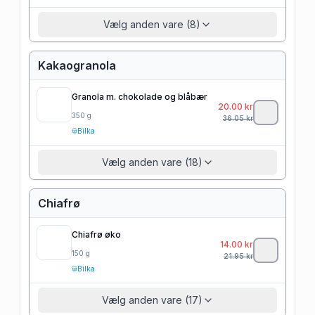
Vælg anden vare (8)
Kakaogranola
Granola m. chokolade og blåbær
20.00
kr
350
g
36.05
kr
Bilka
Vælg anden vare (18)
Chiafrø
Chiafrø øko
14.00
kr
150
g
21.95
kr
Bilka
Vælg anden vare (17)