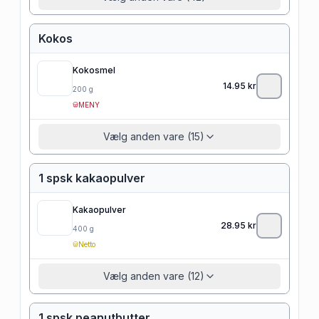
Kokos
Kokosmel
14.95
kr
200
g
MENY
Vælg anden vare (15)
1 spsk kakaopulver
Kakaopulver
28.95
kr
400
g
Netto
Vælg anden vare (12)
1 spsk peanutbutter