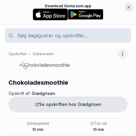
Download Goma som app
Opskrifter
Drikkevarer
Flere 
Chokoladesmoothie
Opskrift af:
Grødgrisen
Se opskriften hos
Grødgrisen
Arbejdstid
Tid i alt
10
min
10
min