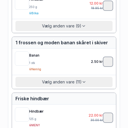
12.00
kr
250
g
19.95
kr
Bilka
Vælg anden vare (9)
1 frossen og moden banan skåret i skiver
Banan
2.50
kr
1
stk
Nemlig
Vælg anden vare (11)
Friske hindbær
Hindbær
22.00
kr
125
g
30.00
kr
MENY