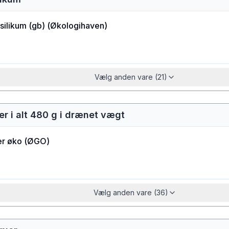
ilikum (gb)
(
Økologihaven
)
Vælg anden vare (21)
er i alt 480 g i drænet vægt
er øko
(
ØGO
)
Vælg anden vare (36)