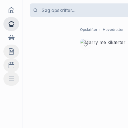
Goma
Opskrifter
Opskrifter
Hovedretter
Dagligvarer
Indkøbslisten
Madplan
Mere