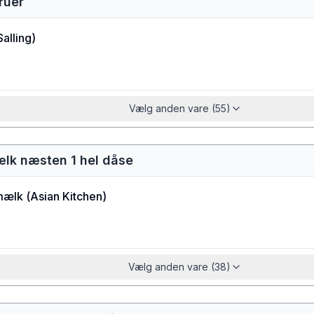
ruer
Salling
)
Vælg anden vare (55)
ælk næsten 1 hel dåse
mælk
(
Asian Kitchen
)
Vælg anden vare (38)