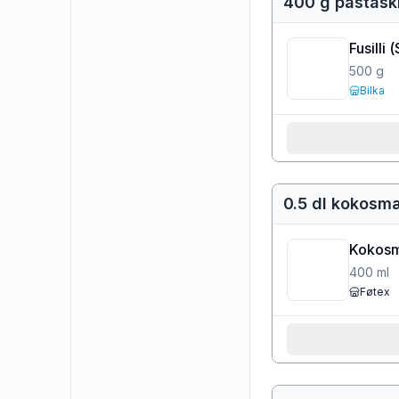
400 g pastask
Fusilli
(
500
g
Bilka
0.5 dl kokosm
Kokos
400
ml
Føtex