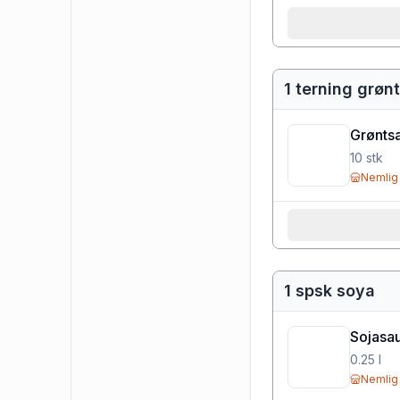
1 terning grøn
Grønts
10
stk
Nemlig
1 spsk soya
Sojasau
0.25
l
Nemlig