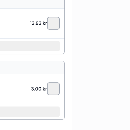
13.93
kr
3.00
kr