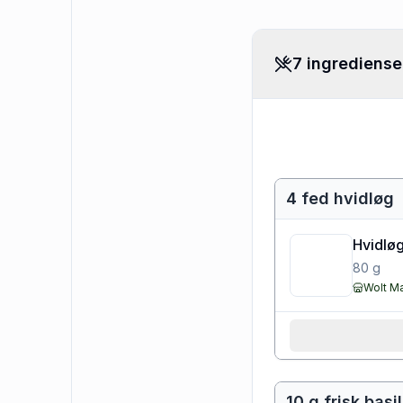
7 ingrediense
4 fed hvidløg
Hvidløg
80
g
Wolt M
10 g frisk basi