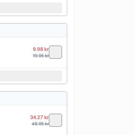
9.98
kr
19.95
kr
34.27
kr
48.95
kr