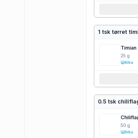
1 tsk tørret ti
Timian
25
g
Bilka
0.5 tsk chilifl
Chilifl
50
g
Bilka