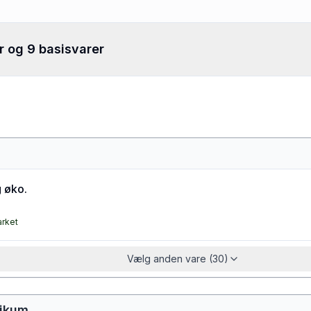
r og 9 basisvarer
 øko.
arket
Vælg anden vare (30)
likum