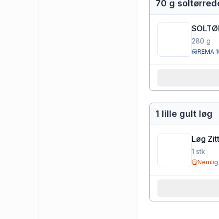
70 g soltørred
SOLTØ
280
g
REMA 1
1 lille gult løg
Løg Zit
1
stk
Nemlig