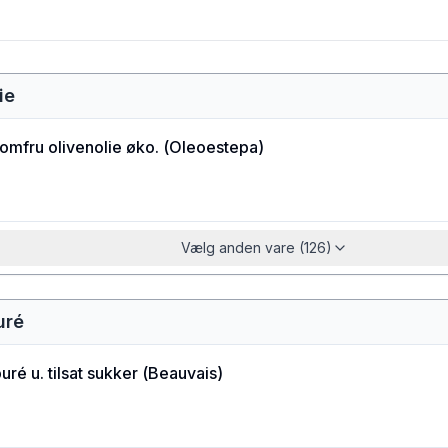
ie
jomfru olivenolie øko.
(
Oleoestepa
)
Vælg anden vare (126)
uré
ré u. tilsat sukker
(
Beauvais
)