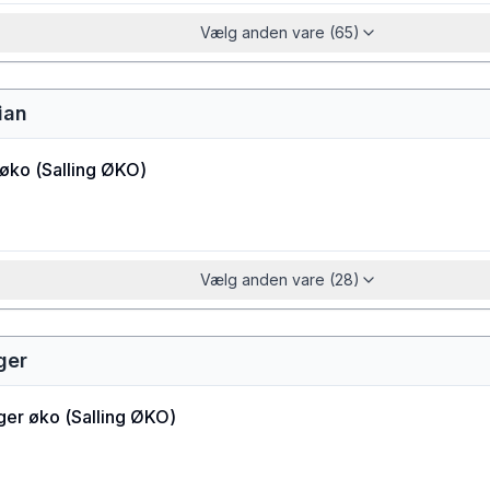
Vælg anden vare (65)
mian
 øko
(
Salling ØKO
)
Vælg anden vare (28)
ager
ager øko
(
Salling ØKO
)