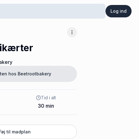
Log ind
Flere muligheder
ikærter
akery
ften hos
Beetrootbakery
Tid i alt
30
min
Føj til madplan