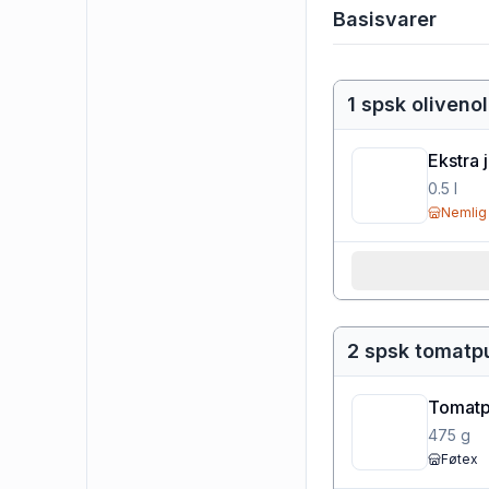
Basisvarer
1 spsk olivenol
Ekstra 
0.5
l
Nemlig
2 spsk tomatp
Tomatpu
475
g
Føtex