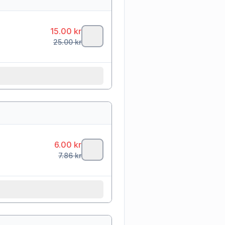
15.00
kr
25.00
kr
6.00
kr
7.86
kr