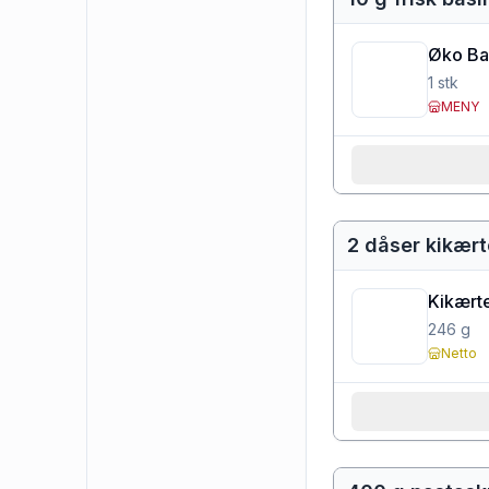
Øko Bas
1
stk
MENY
2 dåser kikært
Kikært
246
g
Netto