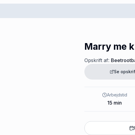
Marry me k
Opskrift af:
Beetrootb
Se opskri
Arbejdstid
15
min