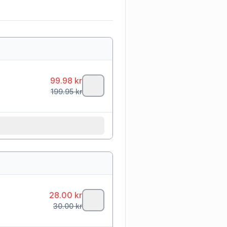
99.98
kr
199.95
kr
28.00
kr
30.00
kr