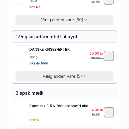
150
g
36.95
kr
MENY
Vælg anden vare (60)
175 g kirsebær + lidt til pynt
DANSKE KIRSEBÆR I BK.
20.00
kr
300
g
28.00
kr
REMA 1000
Vælg anden vare (5)
3 spsk mælk
Sødmælk 3,5% fedt laktosefri øko
14.00
kr
1
l
19.95
kr
Netto