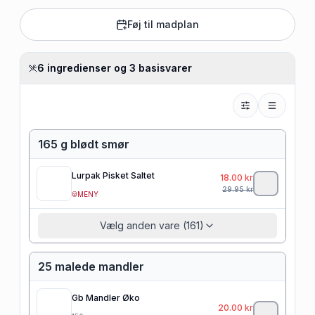
Føj til madplan
6 ingredienser og 3 basisvarer
165 g blødt smør
Lurpak Pisket Saltet
18.00
kr
29.95
kr
MENY
Vælg anden vare (161)
25 malede mandler
Gb Mandler Øko
20.00
kr