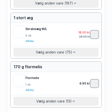
Vælg anden vare (197)
1 stort æg
Skrabeæg M/L
18.00
kr
8
stk
29.55
kr
Bilka
Vælg anden vare (75)
170 g flormelis
Flormelis
6.95
kr
1
stk
Bilka
Vælg anden vare (13)