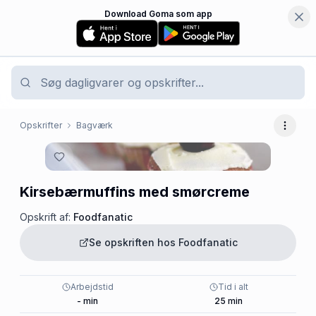
Download Goma som app
Opskrifter
Bagværk
Flere 
Kirsebærmuffins med smørcreme
Opskrift af:
Foodfanatic
Se opskriften hos
Foodfanatic
Arbejdstid
Tid i alt
-
min
25
min