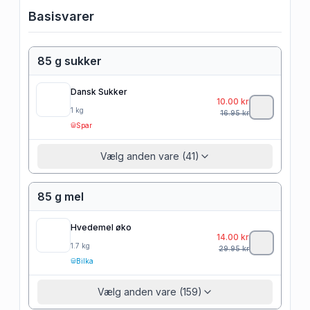
Basisvarer
85 g sukker
Dansk Sukker
10.00
kr
1
kg
16.95
kr
Spar
Vælg anden vare (41)
85 g mel
Hvedemel øko
14.00
kr
1.7
kg
29.95
kr
Bilka
Vælg anden vare (159)