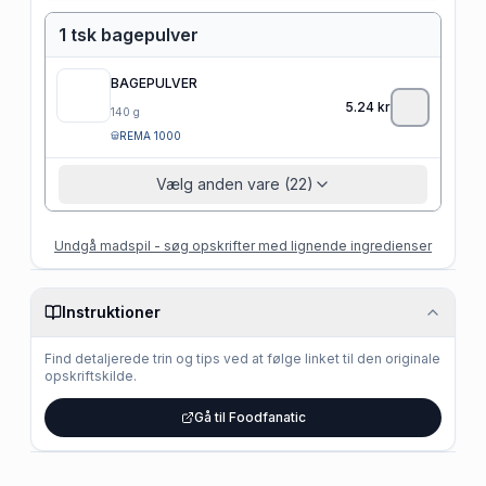
1 tsk bagepulver
BAGEPULVER
5.24
kr
140
g
REMA 1000
Vælg anden vare (22)
Undgå madspil - søg opskrifter med lignende ingredienser
Instruktioner
Find detaljerede trin og tips ved at følge linket til den originale
opskriftskilde.
Gå til Foodfanatic