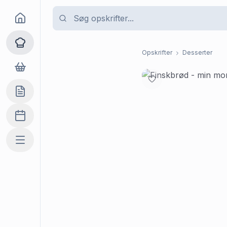
Goma
Opskrifter
Opskrifter
Desserter
Dagligvarer
Indkøbslisten
Madplan
Mere