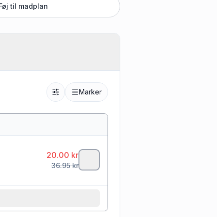
Føj til madplan
Marker
20.00
kr
36.95
kr