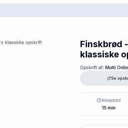
Finskbrød 
klassiske o
Opskrift af:
Mutti Onli
Se opsk
Arbejdstid
15
min