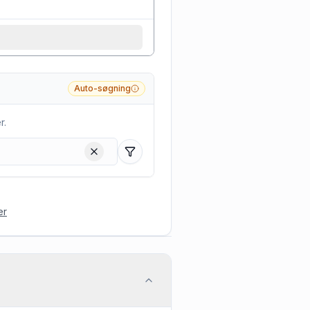
Auto-søgning
r.
Filtre
er