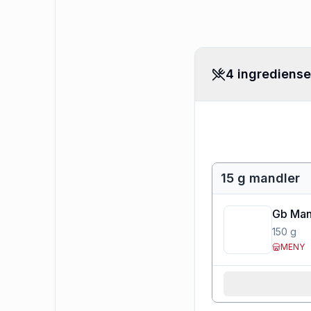
4 ingrediense
15 g mandler
Gb Man
150
g
MENY