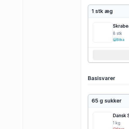
1 stk æg
Skrabe
8
stk
Bilka
Basisvarer
65 g sukker
Dansk 
1
kg