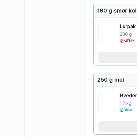
190 g smør kol
Lurpak 
200
g
MENY
250 g mel
Hvedem
1.7
kg
Bilka