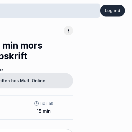
Log ind
Flere muligheder
- min mors
pskrift
ne
riften hos
Mutti Online
Tid i alt
15
min