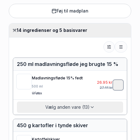
Føj til madplan
14 ingredienser og 5 basisvarer
250 ml madlavningsfløde jeg brugte 15 %
Madlavningsfløde 15% fedt
26.95
kr
500
ml
27.44
kr
Føtex
Vælg anden vare (13)
450 g kartofler i tynde skiver
Kartoffelskiver