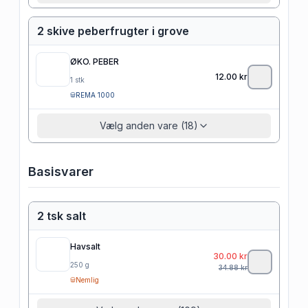
2 skive peberfrugter i grove
ØKO. PEBER
12.00
kr
1
stk
REMA 1000
Vælg anden vare (18)
Basisvarer
2 tsk salt
Havsalt
30.00
kr
250
g
34.88
kr
Nemlig