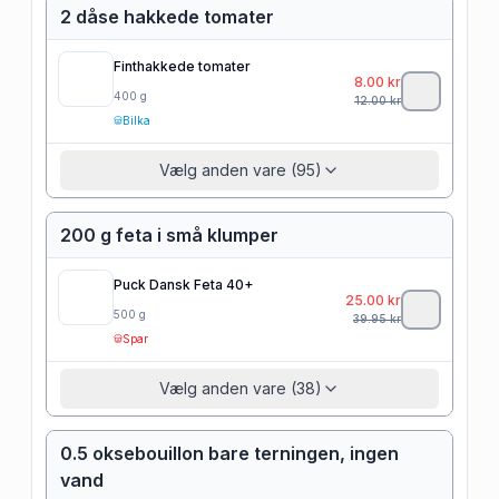
2 dåse hakkede tomater
Finthakkede tomater
8.00
kr
400
g
12.00
kr
Bilka
Vælg anden vare (95)
200 g feta i små klumper
Puck Dansk Feta 40+
25.00
kr
500
g
39.95
kr
Spar
Vælg anden vare (38)
0.5 oksebouillon bare terningen, ingen
vand