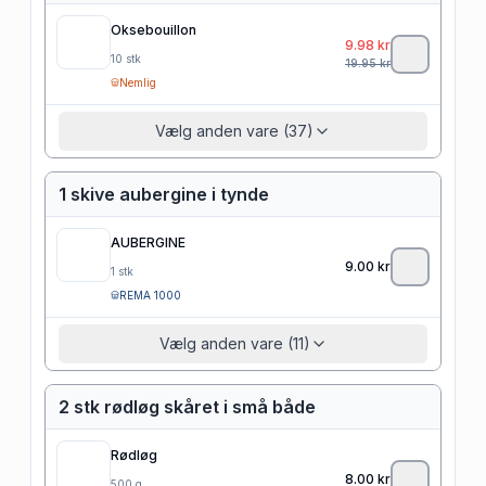
Oksebouillon
9.98
kr
10
stk
19.95
kr
Nemlig
Vælg anden vare (37)
1 skive aubergine i tynde
AUBERGINE
9.00
kr
1
stk
REMA 1000
Vælg anden vare (11)
2 stk rødløg skåret i små både
Rødløg
8.00
kr
500
g