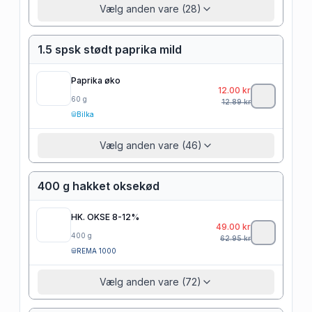
Vælg anden vare (28)
1.5 spsk stødt paprika mild
Paprika øko
12.00
kr
60
g
12.89
kr
Bilka
Vælg anden vare (46)
400 g hakket oksekød
HK. OKSE 8-12%
49.00
kr
400
g
62.95
kr
REMA 1000
Vælg anden vare (72)