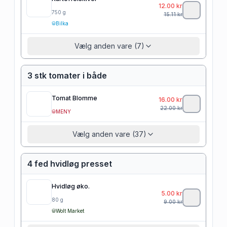
12.00
kr
750
g
15.11
kr
Bilka
Vælg anden vare (7)
3 stk tomater i både
Tomat Blomme
16.00
kr
22.00
kr
MENY
Vælg anden vare (37)
4 fed hvidløg presset
Hvidløg øko.
5.00
kr
80
g
9.00
kr
Wolt Market