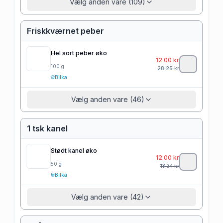
Vælg anden vare (109)
Friskkværnet peber
Hel sort peber øko
12.00
kr
100
g
28.25
kr
Bilka
Vælg anden vare (46)
1 tsk kanel
Stødt kanel øko
12.00
kr
50
g
13.34
kr
Bilka
Vælg anden vare (42)