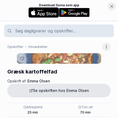
Download Goma som app
Opskrifter
Hovedretter
Flere 
Græsk kartoffelfad
Opskrift af:
Emma Olsen
Se opskriften hos
Emma Olsen
Arbejdstid
Tid i alt
25
min
70
min