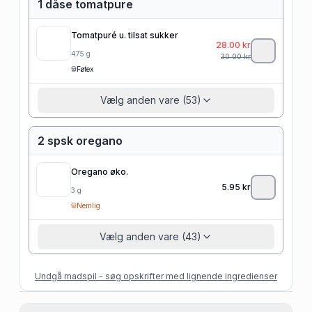
1 dåse tomatpure
Tomatpuré u. tilsat sukker
28.00
kr
475
g
30.00
kr
Føtex
Vælg anden vare (53)
2 spsk oregano
Oregano øko.
5.95
kr
3
g
Nemlig
Vælg anden vare (43)
Undgå madspil - søg opskrifter med lignende ingredienser