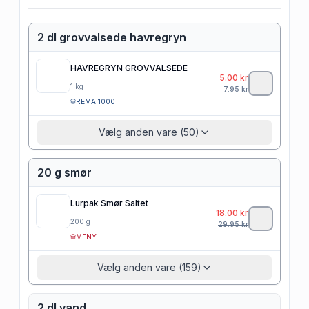
2 dl grovvalsede havregryn
HAVREGRYN GROVVALSEDE
5.00
kr
1
kg
7.95
kr
REMA 1000
Vælg anden vare (50)
20 g smør
Lurpak Smør Saltet
18.00
kr
200
g
29.95
kr
MENY
Vælg anden vare (159)
2 dl vand