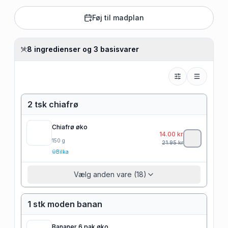
Føj til madplan
8 ingredienser og 3 basisvarer
2 tsk chiafrø
Chiafrø øko
14.00
kr
150
g
21.95
kr
Bilka
Vælg anden vare (18)
1 stk moden banan
Bananer 6 pak øko