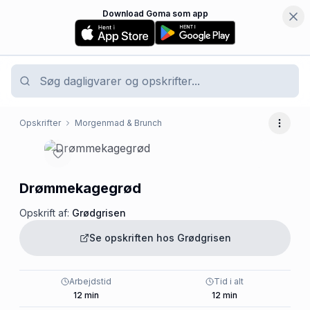
Download Goma som app
Opskrifter
Morgenmad & Brunch
Flere 
Drømmekagegrød
Opskrift af:
Grødgrisen
Se opskriften hos
Grødgrisen
Arbejdstid
Tid i alt
12
min
12
min