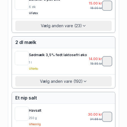
15.00
kr
6
stk
18.00
kr
Føtex
Vælg anden vare (23)
2 dl mælk
Sødmælk 3,5% fedt laktosefri øko
14.00
kr
1
l
19.95
kr
Netto
Vælg anden vare (192)
Et nip salt
Havsalt
30.00
kr
250
g
34.88
kr
Nemlig