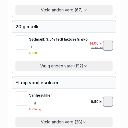
Vælg anden vare (67)
20 g mælk
Sødmælk 3,5% fedt laktosefri øko
14.00
kr
1
l
19.95
kr
Netto
Vælg anden vare (192)
Et nip vaniljesukker
Vaniljesukker
9.59
kr
110
g
Nemlig
Vælg anden vare (28)