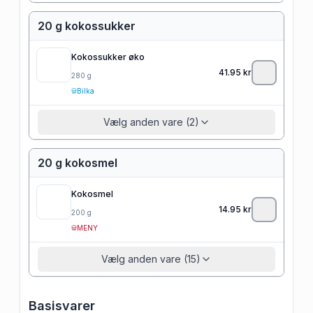
20 g kokossukker
Kokossukker øko
41.95
kr
280
g
Bilka
Vælg anden vare (2)
20 g kokosmel
Kokosmel
14.95
kr
200
g
MENY
Vælg anden vare (15)
Basisvarer