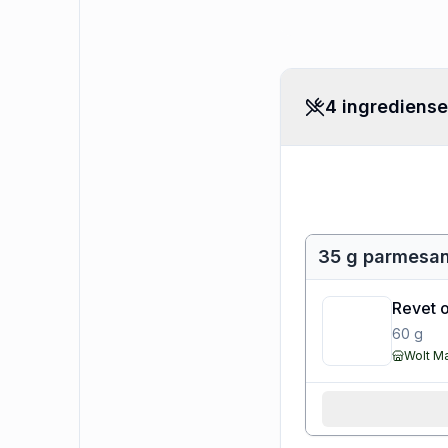
4 ingrediense
35 g parmesa
Revet o
60
g
Wolt M