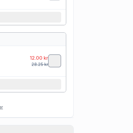
12.00
kr
28.25
kr
er