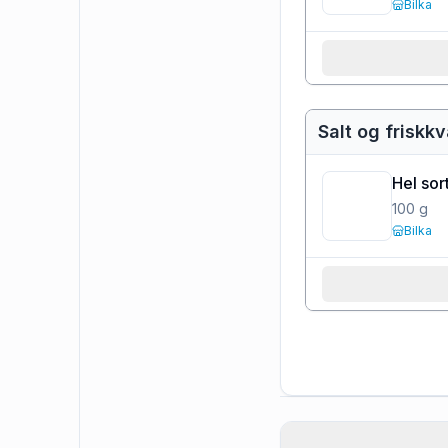
Bilka
Salt og friskk
Hel sor
100
g
Bilka