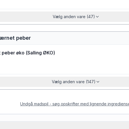
Vælg anden vare (47)
værnet peber
t peber øko
(
Salling ØKO
)
Vælg anden vare (147)
Undgå madspil - søg opskrifter med lignende ingrediens