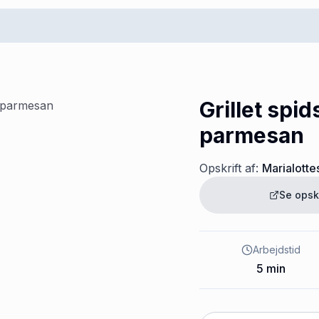
Grillet spi
parmesan
Opskrift af:
Marialotte
Se opsk
Arbejdstid
5
min