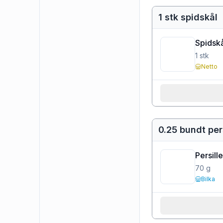
1 stk spidskål
Spidskå
1
stk
Netto
0.25 bundt per
Persille
70
g
Bilka