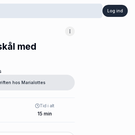
Log ind
Flere muligheder
dskål med
s
riften hos
Marialottes
Tid i alt
15
min