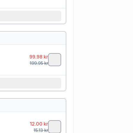
99.98
kr
199.95
kr
12.00
kr
15.13
kr