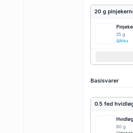
20 g pinjekern
Pinjeke
25
g
Bilka
Basisvarer
0.5 fed hvidlø
Hvidløg
80
g