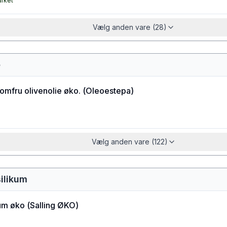
arket
Vælg anden vare (28)
e
jomfru olivenolie øko.
(
Oleoestepa
)
Vælg anden vare (122)
ilikum
kum øko
(
Salling ØKO
)