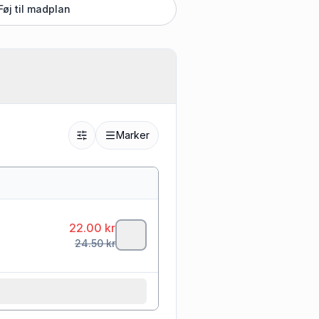
Føj til madplan
Marker
22.00
kr
24.50
kr