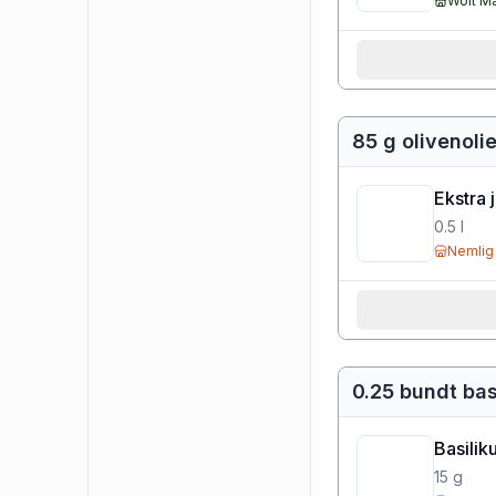
Wolt M
85 g olivenoli
Ekstra 
0.5
l
Nemlig
0.25 bundt bas
Basili
15
g