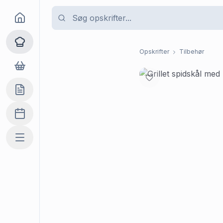
Goma
Opskrifter
Opskrifter
Tilbehør
Dagligvarer
Indkøbslisten
Madplan
Mere