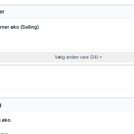
er
rner øko
(
Salling
)
Vælg anden vare (24)
g
 øko.