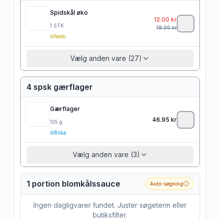
Spidskål øko
12.00
kr
1
STK
19.00
kr
Netto
Vælg anden vare (27)
4 spsk gærflager
Gærflager
46.95
kr
125
g
Bilka
Vælg anden vare (3)
1 portion blomkålssauce
Auto-søgning
Ingen dagligvarer fundet. Juster søgeterm eller
butiksfilter.