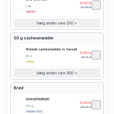
15.00
kr
1
stk
25.00
kr
MENY
Vælg anden vare (26)
50 g cashewnødder
Ristede cashewnødder m. havsalt
15.00
kr
80
G
26.10
kr
Netto
Vælg anden vare (69)
Brød
SKAGENSBRØD
10.00
kr
650
g
26.50
kr
REMA 1000