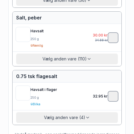
Vælg anden vare (36)
Salt, peber
Havsalt
30.00
kr
250
g
34.88
kr
Nemlig
Vælg anden vare (110)
0.75 tsk flagesalt
Havsalt i flager
32.95
kr
250
g
Bilka
Vælg anden vare (4)