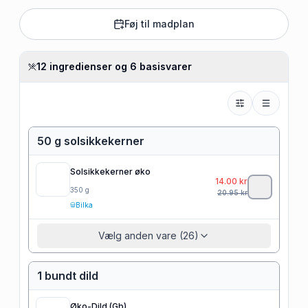
Føj til madplan
12 ingredienser og 6 basisvarer
50 g solsikkekerner
Solsikkekerner øko
14.00
kr
350
g
20.95
kr
Bilka
Vælg anden vare (26)
1 bundt dild
Øko-Dild (Gb)