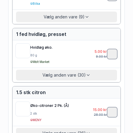
Bilka
Vælg anden vare (9)
1 fed hvidløg, presset
Hvidløg øko.
5.00
kr
80
g
9.00
kr
Wolt Market
Vælg anden vare (30)
1.5 stk citron
Øko-citroner 2 Pk. (Å)
15.00
kr
2
stk
28.00
kr
MENY