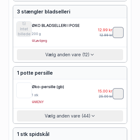
3 stængler bladselleri
ØKO BLADSELLERI I POSE
Intet
12.99
kr
billede
200
g
12.99
kr
Løvbjerg
Vælg anden vare (12)
1 potte persille
Øko-persille (gb)
15.00
kr
1
stk
25.00
kr
MENY
Vælg anden vare (44)
1 stk spidskål