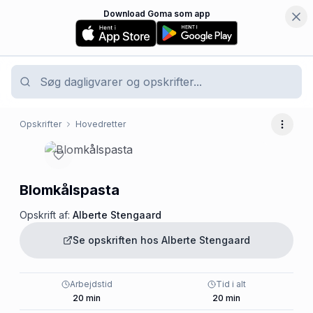
Download Goma som app
Opskrifter
Hovedretter
Flere 
Blomkålspasta
Opskrift af:
Alberte Stengaard
Se opskriften hos
Alberte Stengaard
Arbejdstid
Tid i alt
20
min
20
min