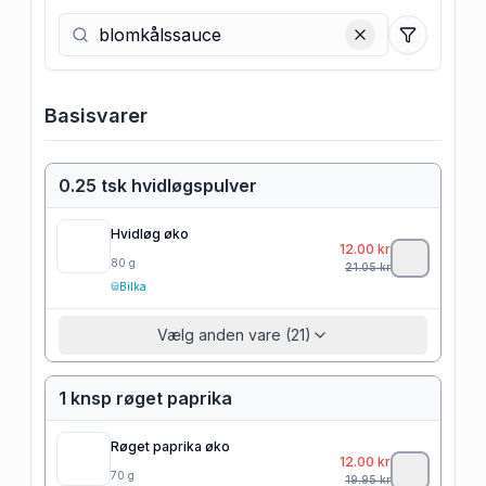
Filtre
Basisvarer
0.25 tsk hvidløgspulver
Hvidløg øko
12.00
kr
80
g
21.05
kr
Bilka
Vælg anden vare (21)
1 knsp røget paprika
Røget paprika øko
12.00
kr
70
g
19.95
kr