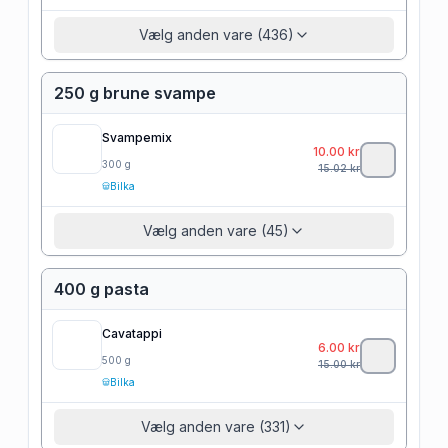
Vælg anden vare (436)
250 g brune svampe
Svampemix
10.00
kr
300
g
15.02
kr
Bilka
Vælg anden vare (45)
400 g pasta
Cavatappi
6.00
kr
500
g
15.00
kr
Bilka
Vælg anden vare (331)