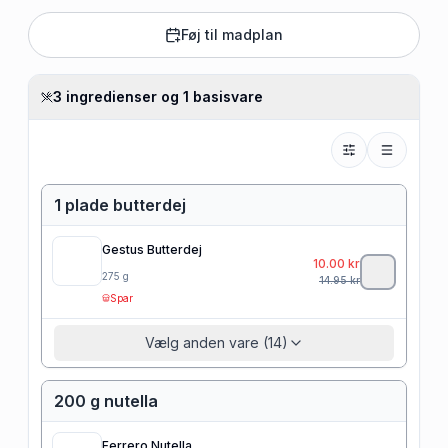
Føj til madplan
3 ingredienser og 1 basisvare
1 plade butterdej
Gestus Butterdej
10.00
kr
275
g
14.95
kr
Spar
Vælg anden vare (14)
200 g nutella
Ferrero Nutella