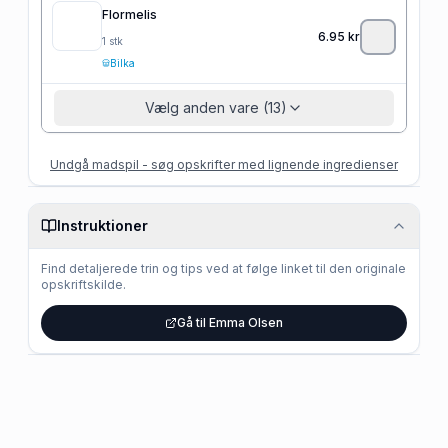
Flormelis
6.95
kr
1
stk
Bilka
Vælg anden vare (13)
Undgå madspil - søg opskrifter med lignende ingredienser
Instruktioner
Find detaljerede trin og tips ved at følge linket til den originale
opskriftskilde.
Gå til Emma Olsen