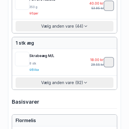
40.00
kr
350
g
53.95
kr
Spar
Vælg anden vare (44)
1 stk æg
Skrabeæg M/L
18.00
kr
8
stk
29.55
kr
Bilka
Vælg anden vare (92)
Basisvarer
Flormelis