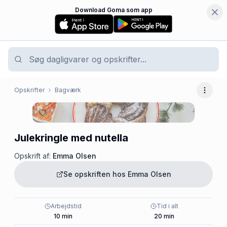
Download Goma som app
Opskrifter
Bagværk
Flere 
Julekringle med nutella
Opskrift af:
Emma Olsen
Se opskriften hos
Emma Olsen
Arbejdstid
Tid i alt
10
min
20
min