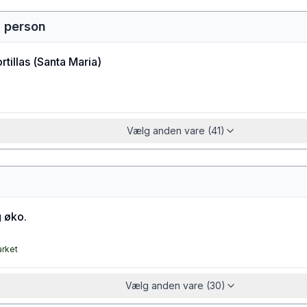
r. person
rtillas
(
Santa Maria
)
Vælg anden vare (41)
 øko.
arket
Vælg anden vare (30)