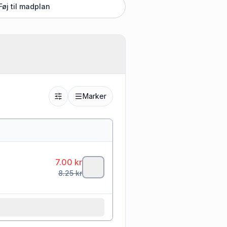
Føj til madplan
Marker
7.00
kr
8.25
kr