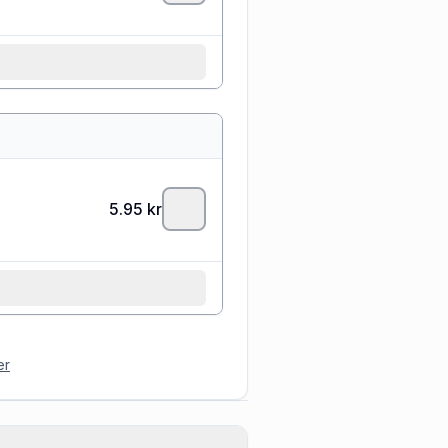
5.95
kr
er