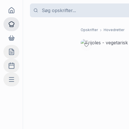
Goma
Opskrifter
Opskrifter
Hovedretter
Dagligvarer
Indkøbslisten
Madplan
Mere