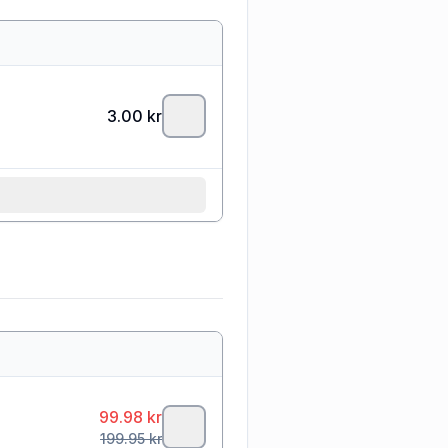
3.00
kr
99.98
kr
199.95
kr