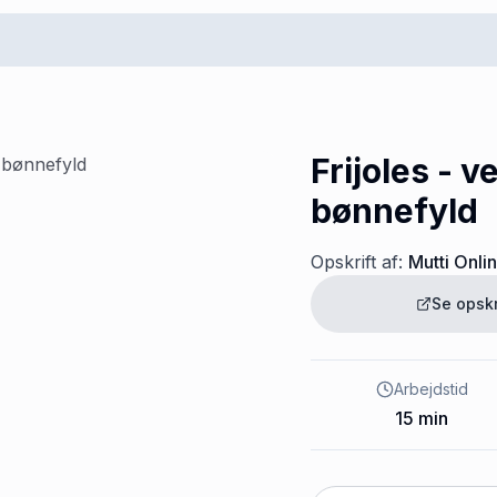
Frijoles - v
bønnefyld
Opskrift af:
Mutti Onli
Se opsk
Arbejdstid
15
min