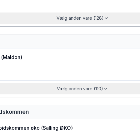
Vælg anden vare (128)
(
Maldon
)
Vælg anden vare (110)
pidskommen
spidskommen øko
(
Salling ØKO
)