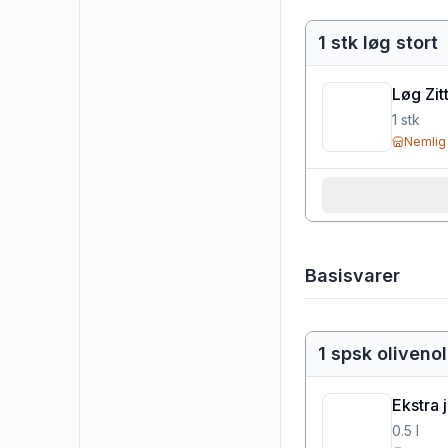
1 stk løg stort
Løg Zit
1
stk
Nemlig
Basisvarer
1 spsk olivenol
Ekstra 
0.5
l