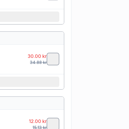
30.00
kr
34.88
kr
12.00
kr
15.13
kr