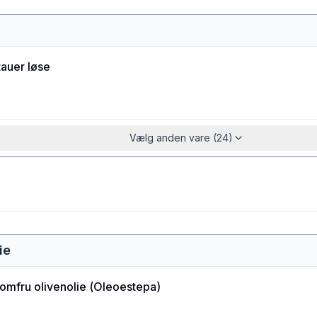
tauer løse
Vælg anden vare (24)
ie
jomfru olivenolie
(
Oleoestepa
)