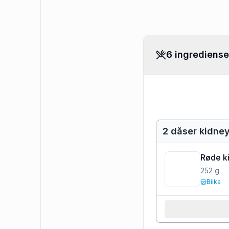
6 ingrediense
2 dåser kidne
Røde k
252
g
Bilka