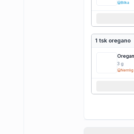
Bilka
1 tsk oregano
Oregan
3
g
Nemlig