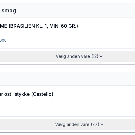
r smag
IME
(
BRASILIEN KL. 1, MIN. 60 GR.
)
000
Vælg anden vare (12)
 ost i stykke
(
Castello
)
Vælg anden vare (77)