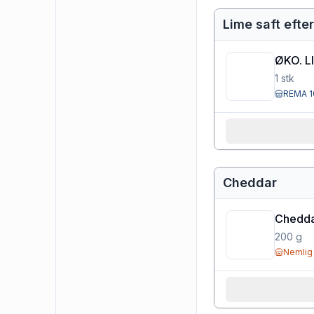
Lime saft efte
ØKO. L
1
stk
REMA 1
Cheddar
Cheddar
200
g
Nemlig