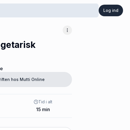
Log ind
Flere muligheder
egetarisk
ne
riften hos
Mutti Online
Tid i alt
15
min