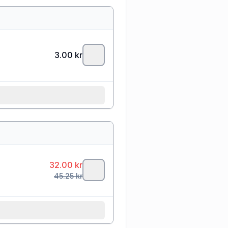
3.00
kr
32.00
kr
45.25
kr