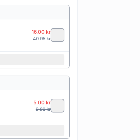
16.00
kr
40.95
kr
5.00
kr
9.00
kr