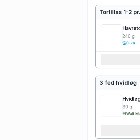
Tortillas 1-2 p
Havreto
240
g
Bilka
3 fed hvidløg
Hvidløg
80
g
Wolt M