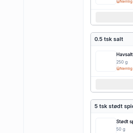
Nemlig
0.5 tsk salt
Havsalt
250
g
Nemlig
5 tsk stødt s
Stødt 
50
g