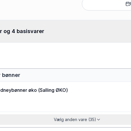
r og 4 basisvarer
y bønner
idneybønner øko
(
Salling ØKO
)
Vælg anden vare (35)