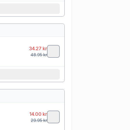
34.27
kr
48.95
kr
14.00
kr
29.95
kr