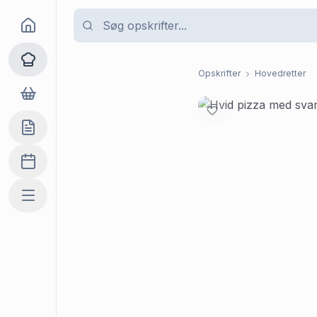
Goma
Opskrifter
Opskrifter
Hovedretter
Dagligvarer
Indkøbslisten
Madplan
Mere