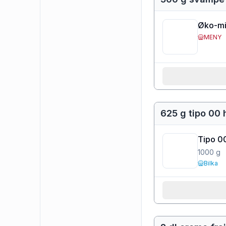
Øko-mi
MENY
625 g tipo 00
Tipo 0
1000
g
Bilka