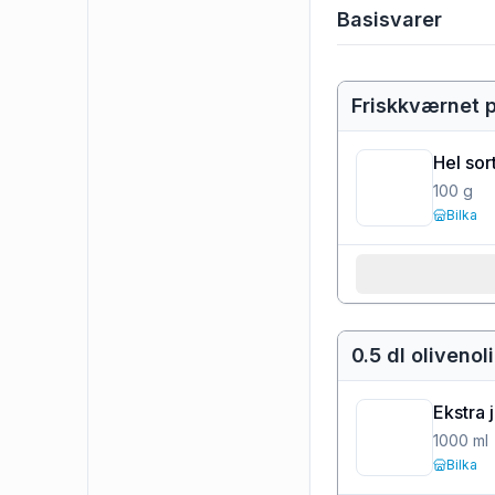
Basisvarer
Friskkværnet 
Hel sor
100
g
Bilka
0.5 dl olivenol
Ekstra 
1000
ml
Bilka