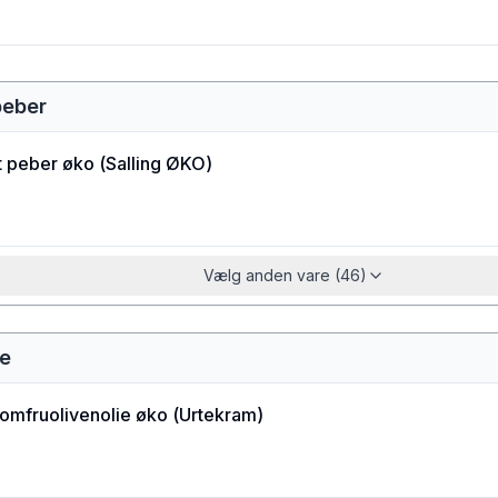
peber
t peber øko
(
Salling ØKO
)
Vælg anden vare (46)
ie
jomfruolivenolie øko
(
Urtekram
)