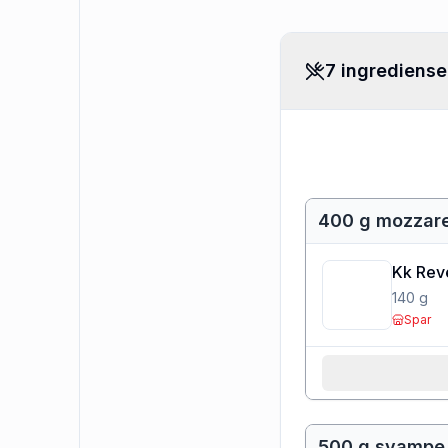
7 ingrediense
400 g mozzare
Kk Rev
140
g
Spar
500 g svampe f