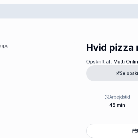
Hvid pizza
Opskrift af:
Mutti Onli
Se opsk
Arbejdstid
45
min