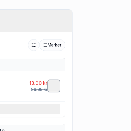
Marker
13.00
kr
28.95
kr
te