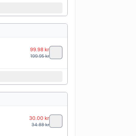
99.98
kr
199.95
kr
30.00
kr
34.88
kr