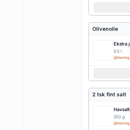
Olivenolie
Ekstra 
0.5
l
Nemlig
2 tsk fint salt
Havsalt
250
g
Nemlig