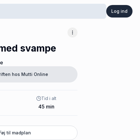
Log ind
Flere muligheder
 med svampe
ne
riften hos
Mutti Online
Tid i alt
45
min
Føj til madplan