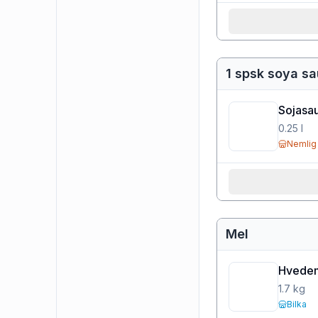
1 spsk soya s
Sojasau
0.25
l
Nemlig
Mel
Hvedem
1.7
kg
Bilka