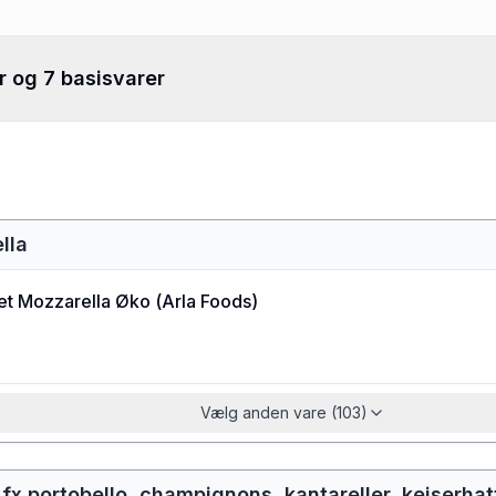
r og 7 basisvarer
lla
et Mozzarella Øko
(
Arla Foods
)
Vælg anden vare (103)
x portobello, champignons, kantareller, kejserhat