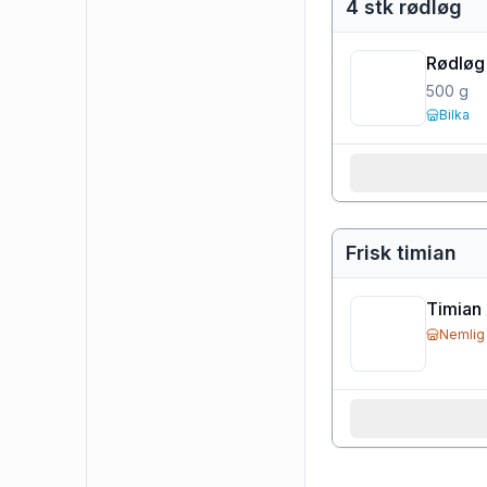
4 stk rødløg
Rødløg
500
g
Bilka
Frisk timian
Timian 
Nemlig