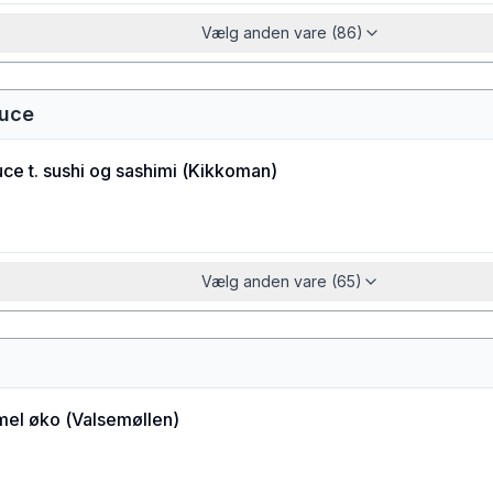
Vælg anden vare (86)
auce
ce t. sushi og sashimi
(
Kikkoman
)
Vælg anden vare (65)
el øko
(
Valsemøllen
)