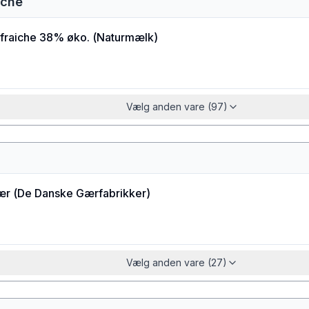
iche
fraiche 38% øko.
(
Naturmælk
)
Vælg anden vare (97)
ær
(
De Danske Gærfabrikker
)
Vælg anden vare (27)