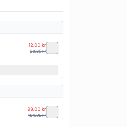
12.00
kr
28.25
kr
99.00
kr
164.95
kr