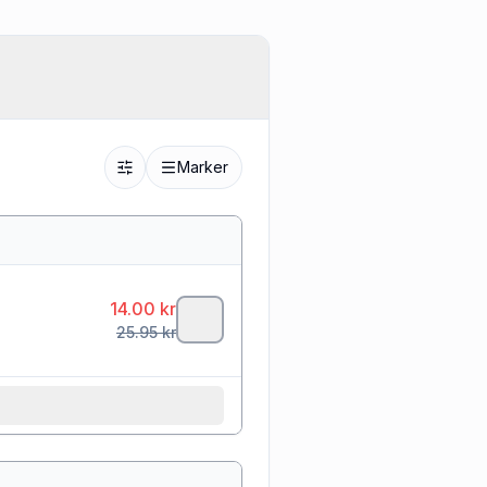
Marker
14.00
kr
25.95
kr