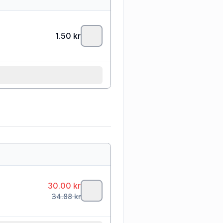
1.50
kr
30.00
kr
34.88
kr