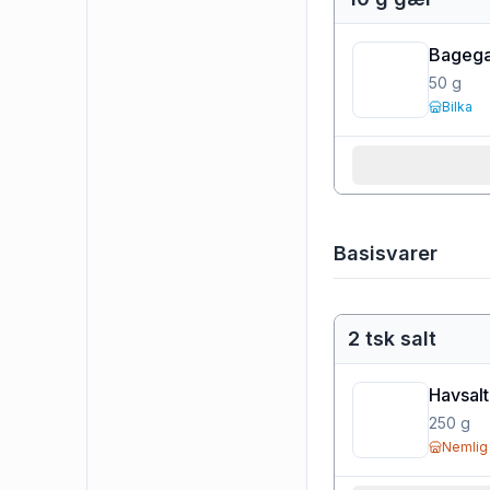
Bageg
50
g
Bilka
Basisvarer
2 tsk salt
Havsalt
250
g
Nemlig