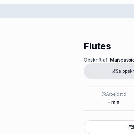
Flutes
Opskrift af:
Majspassi
Se opskr
Arbejdstid
-
min