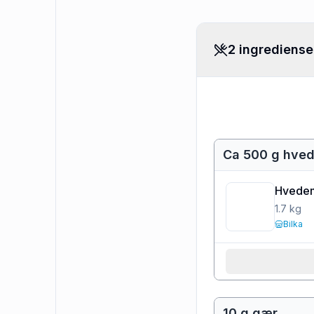
2 ingrediense
Ca 500 g hve
Hvede
1.7
kg
Bilka
10 g gær