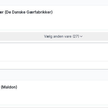
ær
(
De Danske Gærfabrikker
)
Vælg anden vare (27)
(
Maldon
)