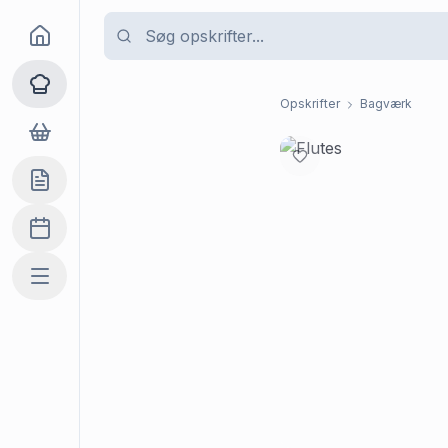
Goma
Opskrifter
Opskrifter
Bagværk
Dagligvarer
Indkøbslisten
Madplan
Mere