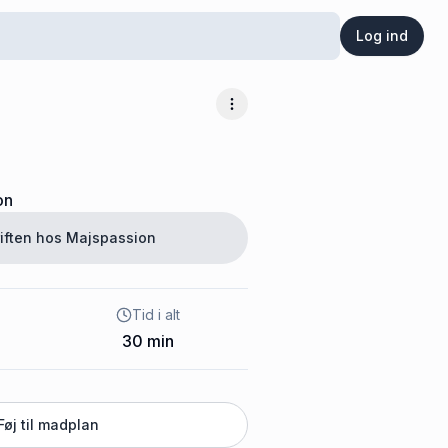
Log ind
Flere muligheder
on
iften hos
Majspassion
Tid i alt
30
min
Føj til madplan