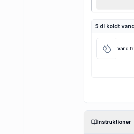
5 dl koldt van
Vand f
Instruktioner