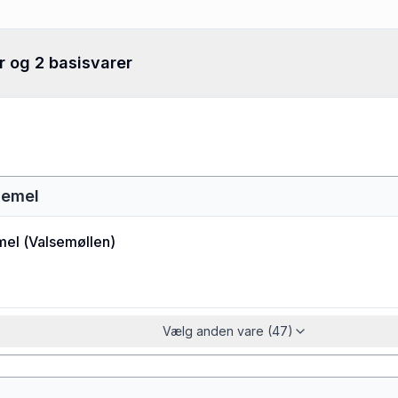
r og 2 basisvarer
demel
mel
(
Valsemøllen
)
Vælg anden vare (47)